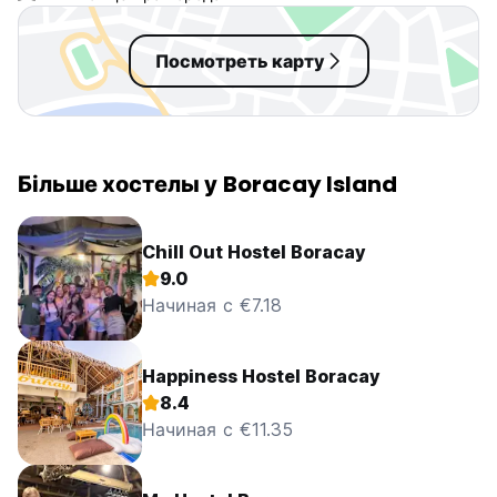
блеск - то это н
если вы молоды 
приключениям- 
Посмотреть карту
Більше хостелы у Boracay Island
Chill Out Hostel Boracay
9.0
Начиная с €7.18
Happiness Hostel Boracay
8.4
Начиная с €11.35