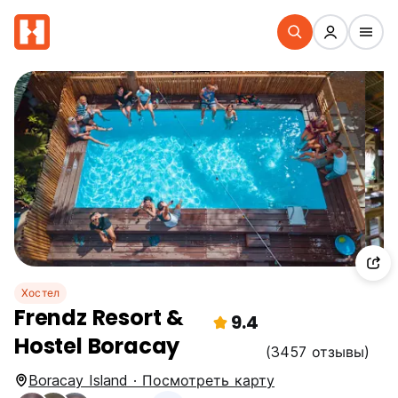
Хостел
Frendz Resort &
9.4
Hostel Boracay
(3457 отзывы)
Boracay Island · Посмотреть карту