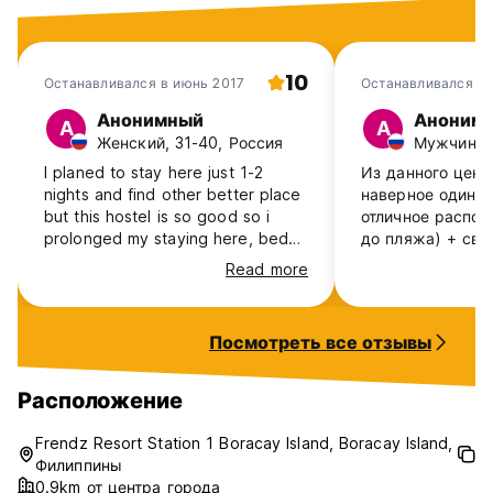
10
Останавливался в июнь 2017
Останавливался в 
Анонимный
Аноним
А
А
Женский, 31-40, Россия
Мужчина, 
I planed to stay here just 1-2
Из данного цено
nights and find other better place
наверное один и
but this hostel is so good so i
отличное распол
prolonged my staying here, beds
до пляжа) + сво
are comfortable, air con rooms,
это редкость дл
Read more
hot water in shower, clean, good
с морем отелей)
and cheap food in lobby, i like
завтраки,обеды
free pasta parties in hostel and
небольшие и соо
Посмотреть все отзывы
boat trip that was organised by
цена=качество. Отличная
staff, i will be back for sure!
территория хосте
за этого чувству
Расположение
уеденненость и 
Ко мне приходил
Frendz Resort Station 1 Boracay Island, Boracay Island,
с 4* отелей -у 
Филиппины
куражи. Если вы
0.9km от центра города