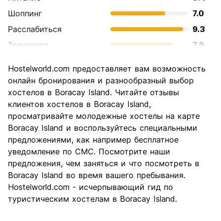
Шоппинг
7.0
Расслабиться
9.3
Транспорт
7.9
Осмотр
7.7
Hostelworld.com предоставляет вам возможность
достопримечательностей
онлайн бронирования и разнообразный выбор
Культура
6.6
хостелов в Boracay Island. Читайте отзывы
Ночная жизнь
клиентов хостелов в Boracay Island,
8.9
просматривайте молодежные хостелы на карте
Соотношение цены и
7.7
Boracay Island и воспользуйтесь специальными
качества
предложениями, как например бесплатное
уведомление по СМС. Посмотрите наши
предложения, чем заняться и что посмотреть в
Boracay Island во время вашего пребывания.
Hostelworld.com - исчерпывающий гид по
туристическим хостелам в Boracay Island.