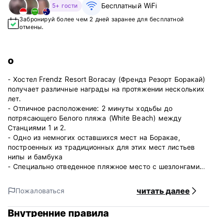
Бесплатный WiFi
5+ гости
Забронируй более чем 2 дней заранее для бесплатной
отмены.
о
- Хостел Frendz Resort Boracay (Френдз Резорт Боракай)
получает различные награды на протяжении нескольких
лет.
- Отличное расположение: 2 минуты ходьбы до
потрясающего Белого пляжа (White Beach) между
Станциями 1 и 2.
- Одно из немногих оставшихся мест на Боракае,
построенных из традиционных для этих мест листьев
нипы и бамбука
- Специально отведенное пляжное место с шезлонгами
на потрясающем Белом пляже (2 минуты ходьбы)
- Новый резервный генератор для круглосуточного
читать далее
Пожаловаться
обеспечения электроэнергией во время перебоев главной
сети.
Внутренние правила
- Бесплатный беспроводной интернет.