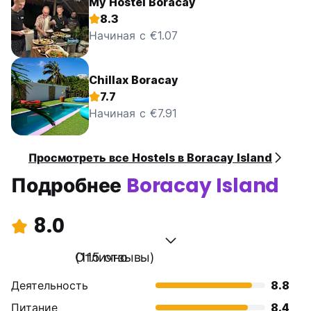
My Hostel Boracay
8.3
Начиная с €1.07
Chillax Boracay
7.7
Начиная с €7.91
Просмотреть все Hostels в Boracay Island
Подробнее
Boracay Island
8.0
Отлично
(115 отзывы)
Деятельность
8.8
Питание
8.4