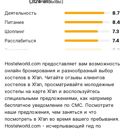
Отлично
(324 отзывы)
Деятельность
8.7
Питание
8.4
Шоппинг
7.3
Расслабиться
7.4
Транспорт
8.0
Осмотр
8.8
Hostelworld.com предоставляет вам возможность
достопримечательностей
онлайн бронирования и разнообразный выбор
Культура
8.9
хостелов в Xi'an. Читайте отзывы клиентов
Ночная жизнь
хостелов в Xi'an, просматривайте молодежные
6.9
хостелы на карте Xi'an и воспользуйтесь
Соотношение цены и
8.3
специальными предложениями, как например
качества
бесплатное уведомление по СМС. Посмотрите
наши предложения, чем заняться и что
посмотреть в Xi'an во время вашего пребывания.
Hostelworld.com - исчерпывающий гид по