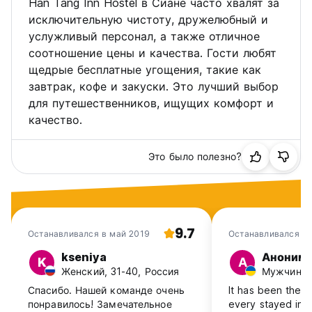
Han Tang Inn Hostel в Сиане часто хвалят за
исключительную чистоту, дружелюбный и
услужливый персонал, а также отличное
соотношение цены и качества. Гости любят
щедрые бесплатные угощения, такие как
завтрак, кофе и закуски. Это лучший выбор
для путешественников, ищущих комфорт и
качество.
Это было полезно?
9.7
Останавливался в май 2019
Останавливался в 
kseniya
Аноним
K
А
Женский, 31-40, Россия
Мужчина, 
Спасибо. Нашей команде очень
It has been the b
понравилось! Замечательное
every stayed in. 