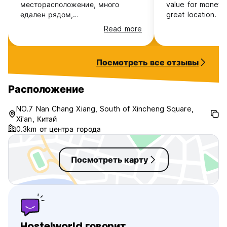
месторасположение, много
value for money 
едален рядом,
great location. I w
достопримечательностей. Все в
know who goes to
Read more
шаговой доступности.
here.
Посмотреть все отзывы
Расположение
NO.7 Nan Chang Xiang, South of Xincheng Square,
Xi'an, Китай
0.3km от центра города
Посмотреть карту
Hostelworld говорит