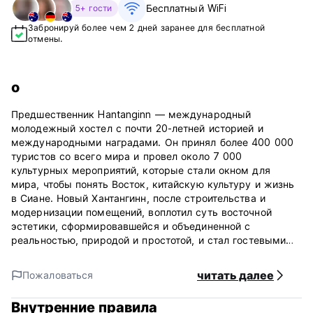
Бесплатный WiFi
5+ гости
Забронируй более чем 2 дней заранее для бесплатной
отмены.
о
Предшественник Hantanginn — международный
молодежный хостел с почти 20-летней историей и
международными наградами. Он принял более 400 000
туристов со всего мира и провел около 7 000
культурных мероприятий, которые стали окном для
мира, чтобы понять Восток, китайскую культуру и жизнь
в Сиане. Новый Хантангинн, после строительства и
модернизации помещений, воплотил суть восточной
эстетики, сформировавшейся и объединенной с
реальностью, природой и простотой, и стал гостевыми
домами с текущими гуманистическими эмоциями.
Приехать в Хантангинн — значит выбрать уникальный
читать далее
Пожаловаться
образ жизни «элитного социального путешествия». Зайдя
в это четырехэтажное здание, построенное из
Внутренние правила
бревенчатых элементов, вы сможете выбрать номер с