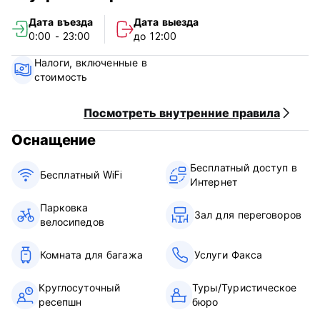
видом во двор и другие типы номеров; Здесь есть
Дата въезда
Дата выезда
общественный зал, двор для ландшафтных вечеринок,
0:00 - 23:00
до 12:00
сад на крыше, чайная комната для отдыха и другие
общественные места, как частные, так и элегантные.
Налоги, включенные в
Еще одна профессиональная частная кухня, которая в
стоимость
течение всего дня будет обеспечивать вас
оригинальными блюдами, чтобы вы оставались в
комфорте и удовольствии. Желаю вам приятного
Посмотреть внутренние правила
пребывания здесь. (Auto-translated from original language)
Оснащение
Бесплатный доступ в
Бесплатный WiFi
Интернет
Парковка
Зал для переговоров
велосипедов
Комната для багажа
Услуги Факса
Круглосуточный
Туры/Туристическое
ресепшн
бюро