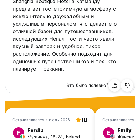
Shangrila Boutique Hotel в Катманду
предоставлено «Тепло и гостеприимство».
предлагает гостеприимную атмосферу с
исключительно дружелюбным и
УДОБСТВА
услужливым персоналом, что делает его
отличной базой для путешественников,
-18 номеров (возможно примыкающие/общие ванные
комнаты)
исследующих Непал. Гости часто хвалят
вкусный завтрак и удобное, тихое
-Трансфер из аэропорта в отель (6 км) по запросу и за
расположение. Особенно подходит для
дополнительную плату.
одиночных путешественников и тех, кто
планирует треккинг.
- Автобусный вокзал Покхары в 5 минутах ходьбы,
Королевский дворец в 2 км.
Это было полезно?
- Ресторан с террасой на крыше и бар в саду –
предлагает широкий выбор напитков и коктейлей.
Ресторан с обширным меню – китайская,
континентальная и местная кухня.
10
- Круглосуточная стойка регистрации.
Останавливался в июль 2026
Останавливался в
Ferdia
Emily
-Номера с вентилятором (в Катманду умеренные летние
F
E
Мужчина, 18-24, Ireland
Женский, 
температуры), кабельное телевидение, электронные