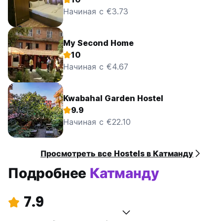
Начиная с €3.73
My Second Home
10
Начиная с €4.67
Kwabahal Garden Hostel
9.9
Начиная с €22.10
Просмотреть все Hostels в Катманду
Подробнее
Катманду
7.9