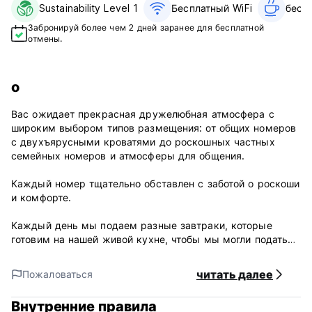
Sustainability Level 1
Бесплатный WiFi
бесп
Забронируй более чем 2 дней заранее для бесплатной
отмены.
о
Вас ожидает прекрасная дружелюбная атмосфера с
широким выбором типов размещения: от общих номеров
с двухъярусными кроватями до роскошных частных
семейных номеров и атмосферы для общения.
Каждый номер тщательно обставлен с заботой о роскоши
и комфорте.
Каждый день мы подаем разные завтраки, которые
готовим на нашей живой кухне, чтобы мы могли подать
ваш завтрак свежим и горячим.
читать далее
Пожаловаться
Завтрак включает в себя бесплатный чай или кофе, а
также завтрак со свежими сезонными фруктами.
Внутренние правила