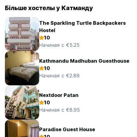
-Аренда трек-лидеров, гидов, снаряжения.
Більше хостелы у Катманду
-Прокат автомобилей (широкий парк автомобилей,
полноприводные автомобили, микроавтобусы,
The Sparkling Turtle Backpackers
мотоциклы)
Hostel
10
-Бронирование авиа, автобусных билетов. (Auto-
translated from original language)
Начиная с €5.25
Kathmandu Madhuban Guesthouse
10
Начиная с €2.89
Nextdoor Patan
10
Начиная с €8.95
Paradise Guest House
10