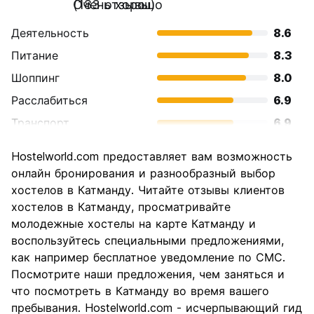
Очень хорошо
(183 отзывы)
Деятельность
8.6
Питание
8.3
Шоппинг
8.0
Расслабиться
6.9
Транспорт
6.9
Осмотр
8.7
Hostelworld.com предоставляет вам возможность
достопримечательностей
онлайн бронирования и разнообразный выбор
Культура
8.8
хостелов в Катманду. Читайте отзывы клиентов
Ночная жизнь
хостелов в Катманду, просматривайте
6.4
молодежные хостелы на карте Катманду и
Соотношение цены и
8.7
воспользуйтесь специальными предложениями,
качества
как например бесплатное уведомление по СМС.
Посмотрите наши предложения, чем заняться и
что посмотреть в Катманду во время вашего
пребывания. Hostelworld.com - исчерпывающий гид