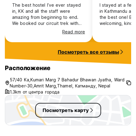
сейфы, телефоны.
The best hostel I’ve ever stayed
I stayed at a few
in, KK and all the staff were
in Kathmandu and
- Обслуживание номеров (по желанию)
amazing from beginning to end.
the best one! Bi
We booked our circuit trek with
welcoming, kind,
-Прачечная/камера хранения багажа
them and our guide shankar was
I first arrived. K
Read more
incredible. Couldn’t recommend
supportive and al
-Уютный и удобный салон с подушками, на которых
this place enough.
Everything was in
можно поставить ноги.
shops, cultural si
Посмотреть все отзывы
coffee places. T
-Экологичная среда – свободная от шума деятельности
also filling and d
Тамеля.
be back again and
Расположение
be staying at m
УСЛУГИ
home!
57/40 Ka,Kumari Marg 7 Bahadur Bhawan Jyatha, Ward
Number-30,Amrit Marg,Thamel, Катманду, Nepal
-Организация, планирование маршрутов, бронирование
1.3km от центра города
походов, рафтинга, приключенческих мероприятий,
осмотра достопримечательностей, экспедиций и
экскурсий.
Посмотреть карту
-Чартер вертолетов (горные полеты и осмотр
достопримечательностей)