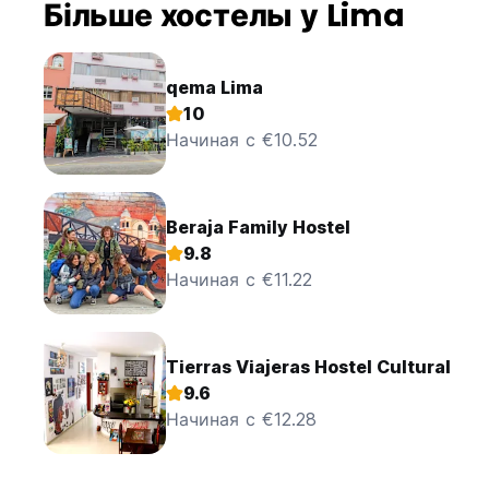
Більше хостелы у Lima
qema Lima
10
Начиная с €10.52
Beraja Family Hostel
9.8
Начиная с €11.22
Tierras Viajeras Hostel Cultural
9.6
Начиная с €12.28