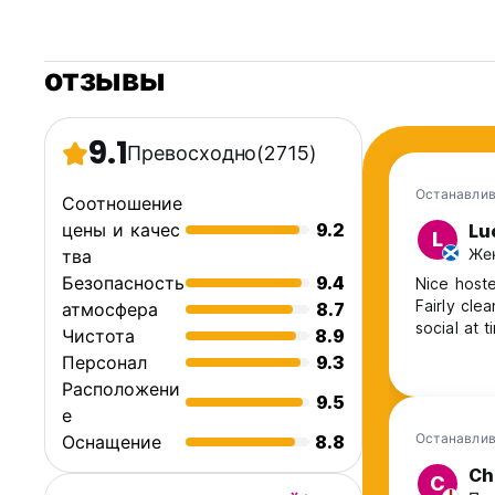
отзывы
9.1
Превосходно
(2715)
Останавлив
Соотношение
цены и качес
9.2
Lu
L
Жен
тва
Безопасность
9.4
Nice hoste
Fairly cle
атмосфера
8.7
Чистота
8.9
Персонал
9.3
Расположени
9.5
е
Останавлив
Оснащение
8.8
Ch
C