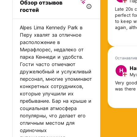
Пар
Обзор отзывов
Late 20s c
гостей
perfect fo
to keep w
Alpes Lima Kennedy Park в
again, alt
Перу хвалят за отличное
расположение в
Мирафлорес, недалеко от
парка Кеннеди и удобств.
Останавлив
Гости часто отмечают
Ha
H
дружелюбный и услужливый
Муж
персонал, многие упоминают
Very good 
конкретных сотрудников,
was there 
которые улучшили их
пребывание. Бар на крыше и
социальная атмосфера
популярны, что делает его
отличным местом для
одиночных