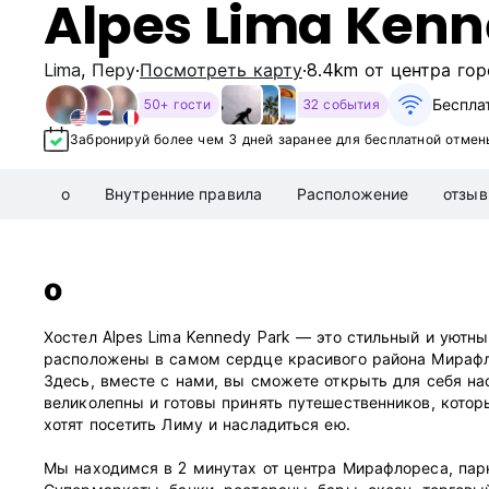
Alpes Lima Kenn
Lima
,
Перу
Посмотреть карту
8.4km от центра го
Беспла
50+ гости
32 события
Забронируй более чем 3 дней заранее для бесплатной отмен
о
Внутренние правила
Расположение
отзы
о
Хостел Alpes Lima Kennedy Park — это стильный и уютн
расположены в самом сердце красивого района Мирафло
Здесь, вместе с нами, вы сможете открыть для себя на
великолепны и готовы принять путешественников, котор
хотят посетить Лиму и насладиться ею.
Мы находимся в 2 минутах от центра Мирафлореса, парк