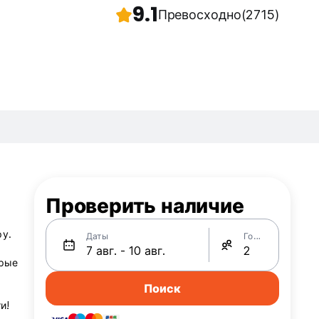
9.1
Превосходно
(2715)
Проверить наличие
у.
Даты
Гости
орые
Поиск
и!