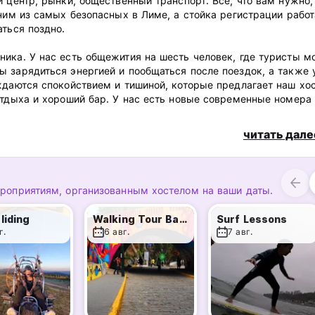
 центр, рынки, общественный транспорт. Все, что вам нужно,
ним из самых безопасных в Лиме, ​​а стойка регистрации работ
аться поздно.
ика. У нас есть общежития на шесть человек, где туристы м
 зарядиться энергией и пообщаться после поездок, а также 
ждаются спокойствием и тишиной, которые предлагает наш хос
отдыха и хороший бар. У нас есть новые современные номера
 общая кухня, которой вы можете воспользоваться. (Auto-tra
читать дале
ероприятиям, организованным хостелом на ваши даты.
liding
Walking Tour Barranco
Surf Lessons
г.
6 авг.
7 авг.