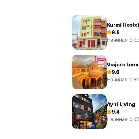
Kurmi Hostel
9.9
Начиная с €9
Viajero Lima
9.6
Начиная с €
Ayni Living
9.4
Начиная с €