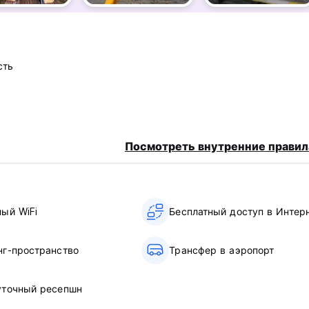
сть
Посмотреть внутренние правил
ный WiFi
Бесплатный доступ в Интер
нг-пространство
Трансфер в аэропорт
уточный ресепшн