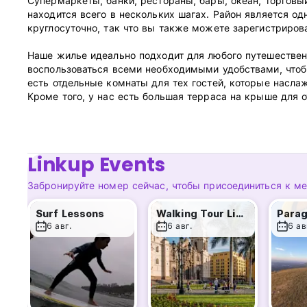
Супермаркеты, банки, рестораны, бары, океан, торговый
находится всего в нескольких шагах. Район является од
круглосуточно, так что вы также можете зарегистриров
Наше жилье идеально подходит для любого путешественн
воспользоваться всеми необходимыми удобствами, чтобы
есть отдельные комнаты для тех гостей, которые насла
Кроме того, у нас есть большая терраса на крыше для 
удобства, а также множество мест общего пользования и
from original language)
Linkup Events
Забронируйте номер сейчас, чтобы присоединиться к м
Surf Lessons
Walking Tour Lima Downtown
Parag
6 авг.
6 авг.
6 ав