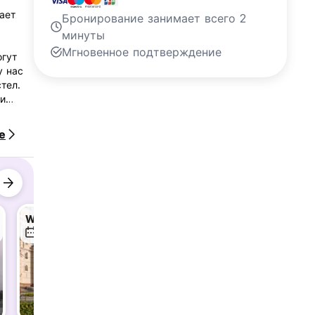
ает
Бронирование занимает всего 2
минуты
Мгновенное подтверждение
огут
у нас
тел.
 и
nslated
е
Walking Tour Lima Downtown
Paragliding
7 авг.
7 авг.
7 авг.