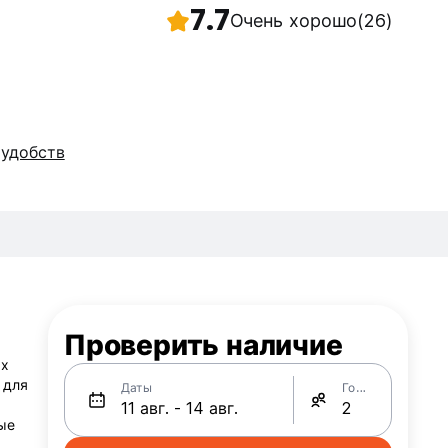
7.7
Очень хорошо
(26)
 удобств
Проверить наличие
ых
 для
Даты
Гости
ые