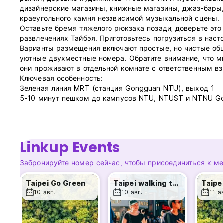
дизайнерские магазины, книжные магазины, джаз-бары, 
краеугольного камня независимой музыкальной сцены.
Оставьте бремя тяжелого рюкзака позади; доверьте эт
развлечениях Тайбэя. Приготовьтесь погрузиться в нас
Варианты размещения включают простые, но чистые об
уютные двухместные номера. Обратите внимание, что мы
они проживают в отдельной комнате с ответственным в
Ключевая особенность:
Зеленая линия MRT (станция Gongguan NTU), выход 1
5-10 минут пешком до кампусов NTU, NTUST и NTNU G
Бесплатные чайные пакетики
Без комендантского часа
Бесплатный вай-фай
Универсальные и USB-розетки в местах общего пользова
Linkup Events
Индивидуальные универсальные розетки, USB-розетки и
Горячая вода в душе круглосуточно.
Забронируйте номер сейчас, чтобы присоединиться к м
Бесплатный гель для душа и шампунь
Бесплатные фены
Taipei Go Green
Taipei walking tour_Taipei Old Town
Taipe
Услуги прачечной (стиральные и сушильные машины)
10 авг.
10 авг.
11 а
Читальный зал
Общественная кухня
Бесплатная камера хранения багажа