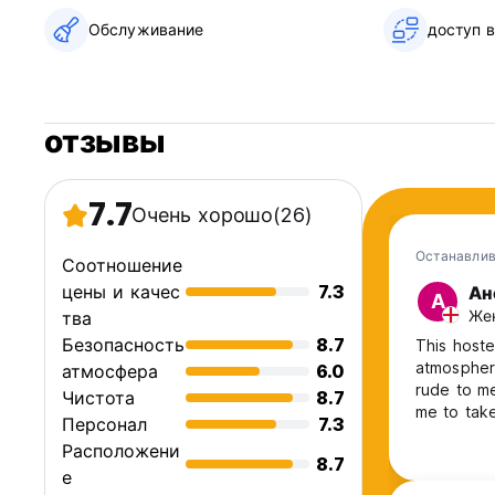
Обслуживание
доступ 
отзывы
7.7
Очень хорошо
(26)
Останавлив
Соотношение
цены и качес
7.3
Ан
А
Жен
тва
Безопасность
8.7
This hoste
atmosphere
атмосфера
6.0
rude to me
Чистота
8.7
me to tak
Персонал
7.3
Расположени
8.7
е