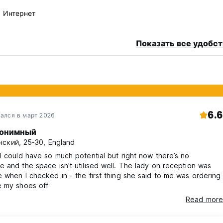
в Интернет
Показать все удобст
6.6
ался в март 2026
онимный
ский, 25-30, England
l could have so much potential but right now there’s no
 and the space isn’t utilised well. The lady on reception was
 when I checked in - the first thing she said to me was ordering
e my shoes off
Read more