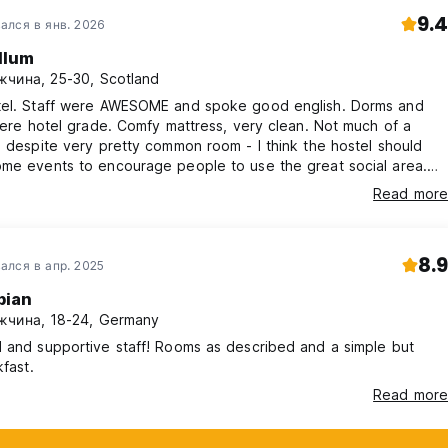
9.4
ался в янв. 2026
llum
чина, 25-30, Scotland
tel. Staff were AWESOME and spoke good english. Dorms and
 were hotel grade. Comfy mattress, very clean. Not much of a
e despite very pretty common room - I think the hostel should
ome events to encourage people to use the great social area.
d recommend. I did spend a lot of time in a nearby hostels bar
Read more
 to lack of social.
8.9
ался в апр. 2025
bian
чина, 18-24, Germany
 and supportive staff! Rooms as described and a simple but
kfast.
Read more