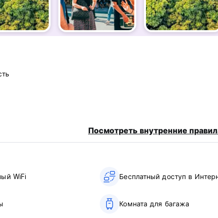
 для женщин и отдельные комнаты.
ел с гостями из разных стран.
ужливый персонал.
 т. д., в 5 минутах ходьбы.
идеальным выбором: некоторые университеты находятся в
сть
ся на прямом автобусе или метро. Испытайте идеальное соче
oms Taipei NTU Gongguan!
:00 персонал не сможет предложить услугу регистрации заез
Посмотреть внутренние правил
мя; в противном случае с вас будет взиматься плата за неявк
ный WiFi
Бесплатный доступ в Интер
ы
Комната для багажа