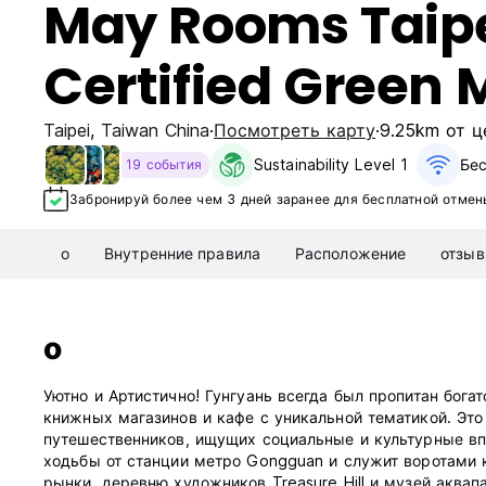
May Rooms Taip
Certified Green 
Taipei
,
Taiwan China
Посмотреть карту
9.25km от ц
Sustainability Level 1
Бес
19 события
Забронируй более чем 3 дней заранее для бесплатной отмен
о
Внутренние правила
Расположение
отзы
о
Уютно и Артистично! Гунгуань всегда был пропитан бог
книжных магазинов и кафе с уникальной тематикой. Это
путешественников, ищущих социальные и культурные вп
ходьбы от станции метро Gongguan и служит воротами 
рынки, деревню художников Treasure Hill и музей аквап