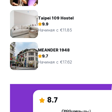
Taipei 109 Hostel
9.9
Начиная с €11.85
MEANDER 1948
9.7
Начиная с €17.62
8.7
Отлично
(492 отзывы)