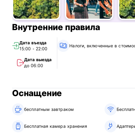
Кулер с бесплатной водой (горячая и холодная вода)
Кондиционер (весной и летом)
Типы номеров: общие смешанные номера, общие номера
По-настоящему мультикультурный и разнообразный хост
Внутренние правила
Карты, туристическая информация и дружелюбный, усл
7/11, Starbucks, рестораны, живые дома, ночные рынки и
Возможен прокат полотенец.
Дата въезда
Для иностранных студентов наше общежитие является 
Налоги, включенные в стоимо
15:00 - 22:00
нескольких минутах ходьбы, а до других легко добрать
комфорта, удобства и культурного погружения в May Ro
Дата выезда
Регистрационный номер города Тайбэй. 0140
до 06:00
Условия использования:
Последнее время регистрации заезда — 22:00. После 22
Пожалуйста, убедитесь, что вы зарегистрируетесь вовре
(Auto-translated from original language)
Оснащение
бесплатным завтраком‎
Бесплат
Бесплатная камера хранения
Адаптер