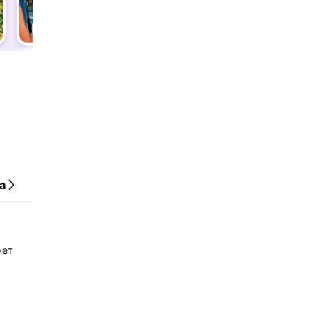
тание
да.
а
у.
нет