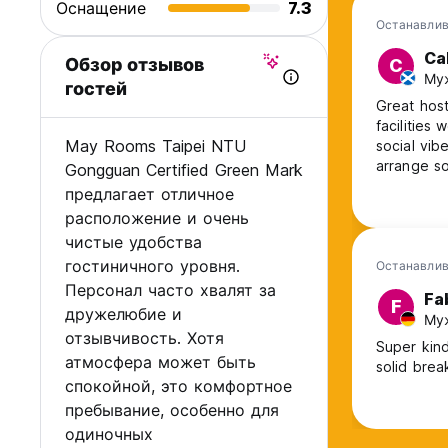
Оснащение
7.3
Останавлив
Ca
Обзор отзывов
C
Муж
гостей
Great hos
facilities
May Rooms Taipei NTU
social vib
arrange s
Gongguan Certified Green Mark
10/10 woul
предлагает отличное
though due
расположение и очень
чистые удобства
гостиничного уровня.
Останавлив
Персонал часто хвалят за
Fa
F
дружелюбие и
Муж
отзывчивость. Хотя
Super kind
атмосфера может быть
solid brea
спокойной, это комфортное
пребывание, особенно для
одиночных