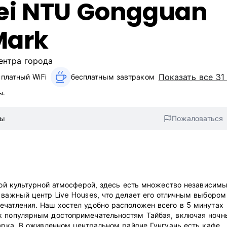
ei NTU Gongguan
Mark
ентра города
Показать все 31
платный WiFi
бесплатным завтраком‎
ы.
вы
Пожаловаться
атой культурной атмосферой, здесь есть множество независим
 важный центр Live Houses, что делает его отличным выбором
ечатления. Наш хостел удобно расположен всего в 5 минутах
к популярным достопримечательностям Тайбэя, включая ночн
арка. В оживленном центральном районе Гунгуань есть кафе,