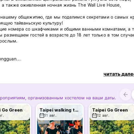
а также оживленная ночная жизнь The Wall Live House,
о нашему общежитию, где мы поделимся секретами о самых к
тоящую тайваньскую культуру!
щие номера со шкафчиками и общими ванными комнатами, а 
 размещаем гостей в возрасте до 18 лет только в том случае
зрослым.
ongguan.
читать дале
ния и отдельных комнатах.
 лампы для чтения для каждой кровати в общежитии.
ероприятиям, организованным хостелом на ваши даты.
i Go Green
Taipei walking tour_Taipei Old Town
Taipei Go Green
вг.
11 авг.
12 авг.