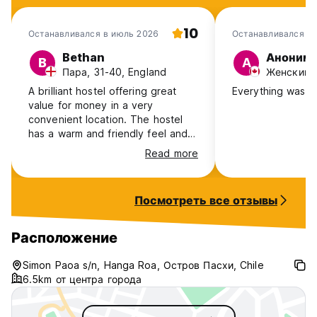
10
Останавливался в июль 2026
Останавливался в 
Bethan
Аноним
B
А
Пара, 31-40, England
Женский, 
A brilliant hostel offering great
Everything was g
value for money in a very
convenient location. The hostel
has a warm and friendly feel and
the staff are great. My Spanish is
Read more
terrible but the owner speaks
excellent English which was much
appreciated! The free breakfast is
Посмотреть все отзывы
a lovely touch. The bed is
comfortable with extra blankets
available when it’s cold. There’s a
Расположение
good size locker too. You can
walk to the hostel from the airport
Simon Paoa s/n, Hanga Roa, Остров Пасхи, Chile
and also into the town.
6.5km от центра города