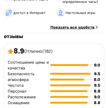
определенные часы)
Общий:
доступ в Интернет
Настольные игры
Стойка регистрации работает с 08.00 до 21.00.
Без комендантского часа.
Максимальный срок пребывания – 14 дней.
Показать все удобств
Этот объект размещения может провести
отзывы
предварительную авторизацию вашей кредитной карты.
(Auto-translated from original language)
8.9
Отлично
(182)
Соотношение цены и
9.0
качества
Безопасность
9.5
атмосфера
8.0
Чистота
9.5
Персонал
8.8
Расположение
9.0
Оснащение
8.8