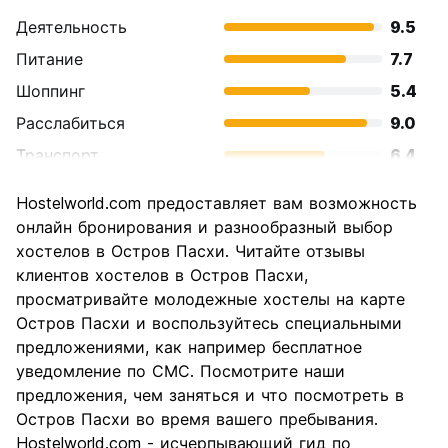
Деятельность
9.5
Питание
7.7
Шоппинг
5.4
Расслабиться
9.0
Транспорт
6.4
Осмотр
9.5
Hostelworld.com предоставляет вам возможность
достопримечательностей
онлайн бронирования и разнообразный выбор
Культура
9.4
хостелов в Остров Пасхи. Читайте отзывы
Ночная жизнь
клиентов хостелов в Остров Пасхи,
5.8
просматривайте молодежные хостелы на карте
Соотношение цены и
7.1
Остров Пасхи и воспользуйтесь специальными
качества
предложениями, как например бесплатное
уведомление по СМС. Посмотрите наши
предложения, чем заняться и что посмотреть в
Остров Пасхи во время вашего пребывания.
Hostelworld.com - исчерпывающий гид по