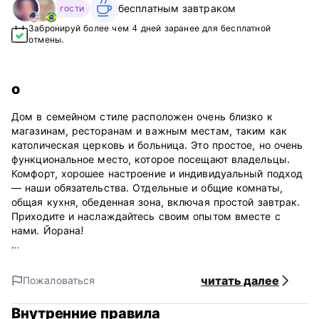
бесплатным завтраком‎
гости
Забронируй более чем 4 дней заранее для бесплатной
отмены.
о
Дом в семейном стиле расположен очень близко к
магазинам, ресторанам и важным местам, таким как
католическая церковь и больница. Это простое, но очень
функциональное место, которое посещают владельцы.
Комфорт, хорошее настроение и индивидуальный подход
— наши обязательства. Отдельные и общие комнаты,
общая кухня, обеденная зона, включая простой завтрак.
Приходите и наслаждайтесь своим опытом вместе с
нами. Йорана!
Мы находимся в тихом районе, в 1 км от ближайшего
пляжа (Гороховый) и в паре минут ходьбы до
читать далее
Пожаловаться
ресторанов и магазинов. Кроме того, рядом с нашими
объектами можно найти некоторые из лучших
Внутренние правила
достопримечательностей и памятников, такие как Пуна