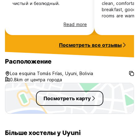
чистый и безлюдный.
clean, comfortabl
breakfast, good 
rooms are warm, 
price very reason
Read more
for the layover b
saltflats!
Посмотреть все отзывы
Расположение
Loa esquina Tomás Frías, Uyuni, Bolivia
0.8km от центра города
Посмотреть карту
Більше хостелы у Uyuni