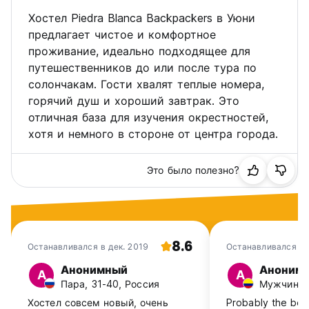
Максимальный срок пребывания – 14 дней. (Auto-
translated from original language)
Хостел Piedra Blanca Backpackers в Уюни
предлагает чистое и комфортное
проживание, идеально подходящее для
путешественников до или после тура по
солончакам. Гости хвалят теплые номера,
горячий душ и хороший завтрак. Это
отличная база для изучения окрестностей,
хотя и немного в стороне от центра города.
Это было полезно?
8.6
Останавливался в дек. 2019
Останавливался в
2019
Анонимный
Аноним
А
А
Пара, 31-40, Россия
Мужчина, 
Хостел совсем новый, очень
Probably the best