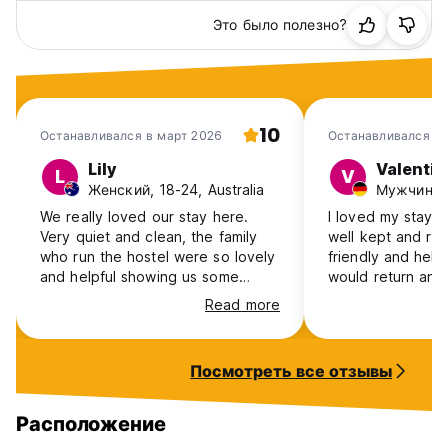
Это было полезно?
10
Останавливался в март 2026
Останавливался в 
Lily
Valentin
L
V
Женский, 18-24, Australia
Мужчина, 
We really loved our stay here.
I loved my stay h
Very quiet and clean, the family
well kept and ru
who run the hostel were so lovely
friendly and helpf
and helpful showing us some
would return any 
great things to do in town
Read more
Посмотреть все отзывы
Расположение