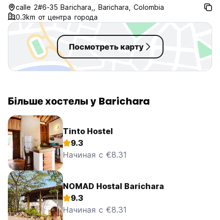
calle 2#6-35 Barichara,, Barichara, Colombia
0.3km от центра города
Посмотреть карту
Більше хостелы у Barichara
Tinto Hostel
9.3
Начиная с €8.31
NOMAD Hostal Barichara
9.3
Начиная с €8.31