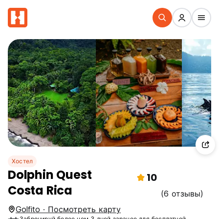
Хостел
Dolphin Quest
10
Costa Rica
(6 отзывы)
Golfito · Посмотреть карту
Забронируй более чем 3 дней заранее для бесплатной