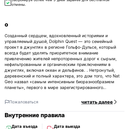
отмены.
о
Созданный сердцем, вдохновленный историями и
управляемый душой, Dolphin Quest — это семейный
проект в джунглях в регионе Гольфо-Дульсе, который
всегда будет уделять приоритетное внимание
привлечению жителей непроторенных дорог к сырым,
нефильтрованным и органическим приключениям в
джунглях, включая океан и дельфинов. . Нетронутый,
деревенский и полный характера, это дом того, что Nat
Geo назвал «самым интенсивным биоразнообразием
планеты», первого в мире зарегистрированного
рождения океана, а также оригинальной семьи джунглей
Пьедрас Бланкас (Национальный парк) - нас. - и их
читать далее
Пожаловаться
душещипательные истории. Позвольте природе исцелить
вас в преобразующем путешествии, полном
Внутренние правила
захватывающих приключений, гармоничной устойчивости
и духовного принятия.
Дата въезда
Дата выезда