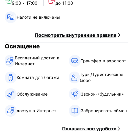
9:00 - 17:00
до 11:00
Приходите и почувствуйте, как природа исцеляет. (Auto-
translated from original language)
Налоги не включены
Посмотреть внутренние правила
Оснащение
Бесплатный доступ в
Трансфер в аэропорт
Интернет
Туры/Туристическое
Комната для багажа
бюро
Обслуживание
Звонок-«будильник»
доступ в Интернет
Забронировать обмен
Показать все удобств