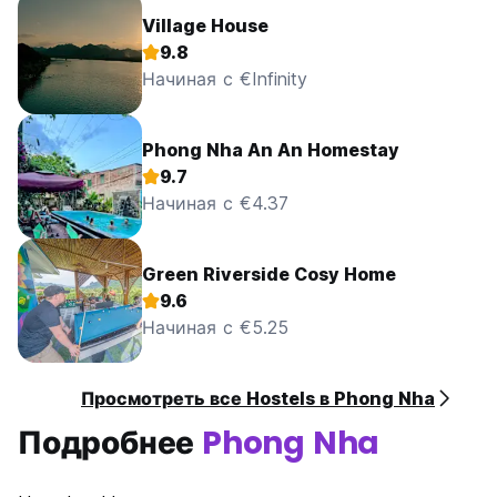
Village House
9.8
Начиная с €Infinity
Phong Nha An An Homestay
9.7
Начиная с €4.37
Green Riverside Cosy Home
9.6
Начиная с €5.25
Просмотреть все Hostels в Phong Nha
Подробнее
Phong Nha