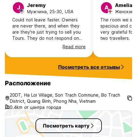
Jeremy
Amelia
J
A
Мужчина, 25-30, USA
Женский, 
Could not leave faster. Owners
The room we sta
are never there, and when they
spacious and co
are they're just trying to sell you
very grateful for
Tours. They do not respond on
two travellers. 
WhatsApp.
greeted us warm
Read more
to our room. The
comfy and had a l
light. It was a 2
Посмотреть все отзывы
the centre but a
there are lots ni
to stop off at (ou
Расположение
“After”). This is 
you are wanting 
20DT, Ha Loi Village, Son Trach Commune, Bo Trach
peaceful and a pr
District, Quang Binh, Phong Nha, Vietnam
would definitely
0.4km от центра города
a bike and doing
Посмотреть карту