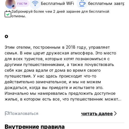
Бесплатный WiFi
бесплатным завтрак
гости
Забронируй более чем 2 дней заранее для бесплатной
отмены.
о
Этим отелем, построенным в 2018 году, управляет
семья. В нем царит дружеская атмосфера. Это место
для всех туристов, которые хотят познакомиться с
другими путешественниками, а также почувствовать
себя как дома вдали от дома во время своего
путешествия. У нас здесь происходит что-то
действительно замечательное, и мы не можем
дождаться, когда вы приедете и испытаете это.
Изначально мы намеревались предложить доступное
жилье, в котором есть все, что путешественник может
пожелать или в чем нуждается. Где улыбки искренние и
намерения чисты. Где можно найти человечность в
читать далее
Пожаловаться
человечестве.
Внутренние правила
Мы предлагаем отдельные номера и общие номера