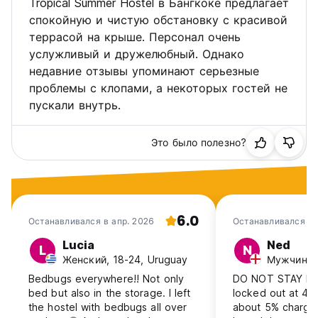
Tropical Summer Hostel в Бангкоке предлагает
спокойную и чистую обстановку с красивой
террасой на крыше. Персонал очень
услужливый и дружелюбный. Однако
недавние отзывы упоминают серьезные
проблемы с клопами, а некоторых гостей не
пускали внутрь.
Это было полезно?
6.0
Останавливался в апр. 2026
Останавливался в 
Lucia
Ned
L
N
Женский, 18-24, Uruguay
Мужчина, 
Bedbugs everywhere!! Not only
DO NOT STAY HE
bed but also in the storage. I left
locked out at 4:0
the hostel with bedbugs all over
about 5% charge 