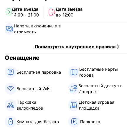
поздней отмены бронирования или незаезда с вас будет
Дата въезда
Дата выезда
снята стоимость первой ночи проживания. После
14:00 - 21:00
до 12:00
подтверждения бронирования отель запросит номер CVC
вашей кредитной карты.
Налоги, включенные в
Заезд с 14:00 до 21:00.
стоимость
Выезд с 09:00 до 12:00.
Оплата по прибытии наличными.
Налоги включены.
Посмотреть внутренние правила
Завтрак не включен.
Оснащение
Без комендантского часа.
Не курить. (Auto-translated from original language)
Бесплатные карты
Бесплатная парковка
города
Бесплатный доступ в
Бесплатный WiFi
Интернет
Парковка
Детская игровая
велосипедов
площадка
Комната для багажа
Парковка