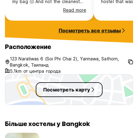
my bag 🤢 And not the cleanest
hostel that was 2
hostel. Some people seen to live
Read more
in the doorms too which is weird.
Посмотреть все отзывы
Расположение
123 Naratiwas 6 (Soi Phi Chai 2), Yannawa, Sathorn,
Bangkok, Таиланд
5.1km от центра города
Посмотреть карту
Більше хостелы у Bangkok