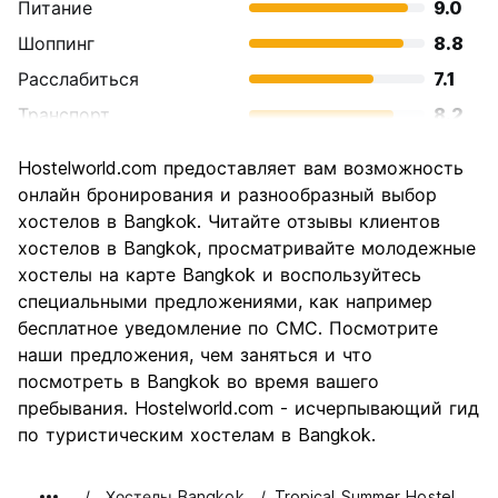
Питание
9.0
Шоппинг
8.8
Расслабиться
7.1
Транспорт
8.2
Осмотр
8.7
Hostelworld.com предоставляет вам возможность
достопримечательностей
онлайн бронирования и разнообразный выбор
Культура
8.8
хостелов в Bangkok. Читайте отзывы клиентов
Ночная жизнь
хостелов в Bangkok, просматривайте молодежные
8.6
хостелы на карте Bangkok и воспользуйтесь
Соотношение цены и
8.6
специальными предложениями, как например
качества
бесплатное уведомление по СМС. Посмотрите
наши предложения, чем заняться и что
посмотреть в Bangkok во время вашего
пребывания. Hostelworld.com - исчерпывающий гид
по туристическим хостелам в Bangkok.
Хостелы Bangkok
Tropical Summer Hostel