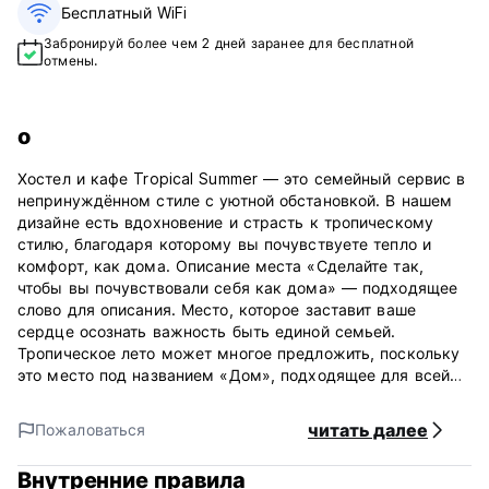
Бесплатный WiFi
Забронируй более чем 2 дней заранее для бесплатной
отмены.
о
Хостел и кафе Tropical Summer — это семейный сервис в
непринуждённом стиле с уютной обстановкой. В нашем
дизайне есть вдохновение и страсть к тропическому
стилю, благодаря которому вы почувствуете тепло и
комфорт, как дома. Описание места «Сделайте так,
чтобы вы почувствовали себя как дома» — подходящее
слово для описания. Место, которое заставит ваше
сердце осознать важность быть единой семьей.
Тропическое лето может многое предложить, поскольку
это место под названием «Дом», подходящее для всей
вашей семьи или даже для группы друзей или
индивидуального путешественника.
читать далее
Пожаловаться
***На что обратить внимание***
Внутренние правила
Условия отмены: за 1 день до прибытия. В случае