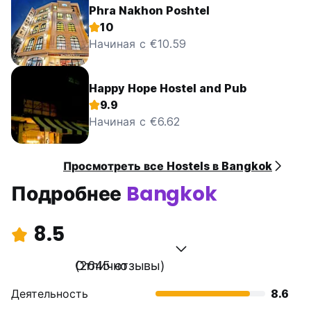
Phra Nakhon Poshtel
10
Начиная с €10.59
Happy Hope Hostel and Pub
9.9
Начиная с €6.62
Просмотреть все Hostels в Bangkok
Подробнее
Bangkok
8.5
Отлично
(2645 отзывы)
Деятельность
8.6