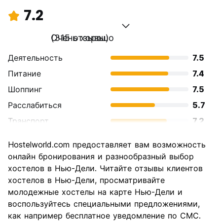
7.2
Очень хорошо
(315 отзывы)
Деятельность
7.5
Питание
7.4
Шоппинг
7.5
Расслабиться
5.7
Транспорт
7.2
Осмотр
8.0
Hostelworld.com предоставляет вам возможность
достопримечательностей
онлайн бронирования и разнообразный выбор
Культура
7.9
хостелов в Нью-Дели. Читайте отзывы клиентов
Ночная жизнь
хостелов в Нью-Дели, просматривайте
6.1
молодежные хостелы на карте Нью-Дели и
Соотношение цены и
7.4
воспользуйтесь специальными предложениями,
качества
как например бесплатное уведомление по СМС.