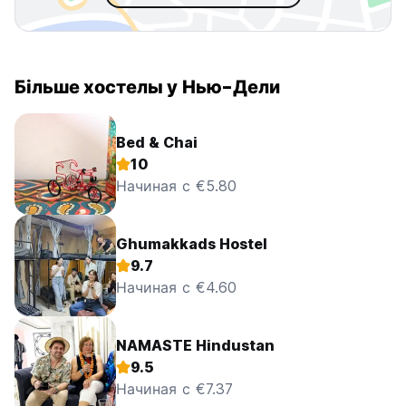
Більше хостелы у Нью-Дели
Bed & Chai
10
Начиная с €5.80
Ghumakkads Hostel
9.7
Начиная с €4.60
NAMASTE Hindustan
9.5
Начиная с €7.37