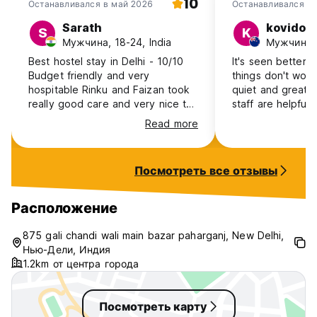
10
Останавливался в май 2026
Останавливался в 
Sarath
kovido
S
K
Мужчина, 18-24, India
Best hostel stay in Delhi - 10/10
It's seen better
Budget friendly and very
things don't work.
hospitable Rinku and Faizan took
quiet and great l
really good care and very nice to
staff are helpful
us. Neat and comfortable place.
Read more
Посмотреть все отзывы
Расположение
875 gali chandi wali main bazar paharganj, New Delhi,
Нью-Дели, Индия
1.2km от центра города
Посмотреть карту