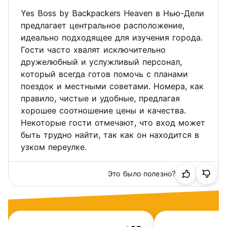
бронирования, а также некоторая важная информация о
Дели и подробные указания о том, как добраться до
Yes Boss by Backpackers Heaven в Нью-Дели
хостела.
предлагает центральное расположение,
Если вы не получили электронное письмо в течение 12
идеально подходящее для изучения города.
часов, проверьте папку «Спам».
Гости часто хвалят исключительно
11. Если вы прибываете после полуночи, то рекомендуем
дружелюбный и услужливый персонал,
бронировать место на предыдущую дату, чтобы не ждать
в общем зале до времени заселения.
который всегда готов помочь с планами
12. Регламентированное время работы переменного тока
поездок и местными советами. Номера, как
в общежитиях. (Auto-translated from original language)
правило, чистые и удобные, предлагая
хорошее соотношение цены и качества.
Некоторые гости отмечают, что вход может
быть трудно найти, так как он находится в
узком переулке.
Это было полезно?