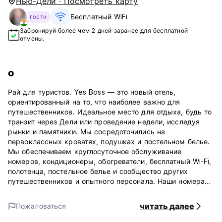
Нью-Дели · Посмотреть карту
Бесплатный WiFi
гости
Забронируй более чем 2 дней заранее для бесплатной
отмены.
о
Рай для туристов. Yes Boss — это новый отель,
ориентированный на то, что наиболее важно для
путешественников. Идеальное место для отдыха, будь то
транзит через Дели или проведение недели, исследуя
рынки и памятники. Мы сосредоточились на
первоклассных кроватях, подушках и постельном белье.
Мы обеспечиваем круглосуточное обслуживание
номеров, кондиционеры, обогреватели, бесплатный Wi-Fi,
полотенца, постельное белье и сообщество других
путешественников и опытного персонала. Наши номера
чистые и современные, каждый с отдельной ванной
комнатой, и у нас есть отличная общая зона для отдыха.
читать далее
Пожаловаться
Вы почувствуете настоящую Индию на главном базаре
Пахарганджа - красочном районе - вы увидите коров,