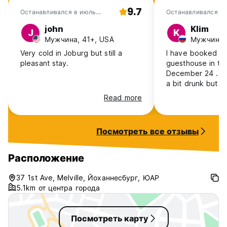
9.7
Останавливался в июль
Останавливался в 
2025
john
Klim
J
K
Мужчина, 41+, USA
Мужчина, 
Very cold in Joburg but still a
I have booked 3 n
pleasant stay.
guesthouse in th
December 24 . Ad
a bit drunk but f
was dirty but my mattress was
Read more
terrible. deep ho
sticking out. On 
paid move to sep
Посмотреть все отзывы
Room became dirt
water 2 days ther
administrator that
Расположение
and they refund 
last night.Manage
37 1st Ave, Melville, Йоханнесбург, ЮАР
with me but it di
5.1km от центра города
came for ask an
Посмотреть карту