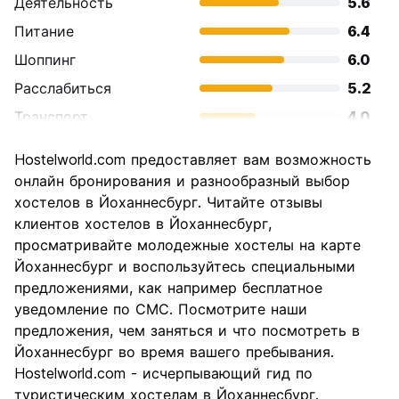
Деятельность
5.6
Питание
6.4
Шоппинг
6.0
Расслабиться
5.2
Транспорт
4.0
Осмотр
7.2
Hostelworld.com предоставляет вам возможность
достопримечательностей
онлайн бронирования и разнообразный выбор
Культура
7.2
хостелов в Йоханнесбург. Читайте отзывы
Ночная жизнь
клиентов хостелов в Йоханнесбург,
5.2
просматривайте молодежные хостелы на карте
Соотношение цены и
7.2
Йоханнесбург и воспользуйтесь специальными
качества
предложениями, как например бесплатное
уведомление по СМС. Посмотрите наши
предложения, чем заняться и что посмотреть в
Йоханнесбург во время вашего пребывания.
Hostelworld.com - исчерпывающий гид по
туристическим хостелам в Йоханнесбург.