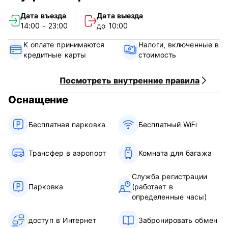
для барбекю и бесплатный Wi-Fi.
Дата въезда
Дата выезда
14:00 - 23:00
до 10:00
Мелвилл Хаус – Условия использования
К оплате принимаются
Налоги, включенные в
Стойка регистрации работает с 07:00 до 00:00.
кредитные карты
стоимость
Политика отмены: за 7 дней до прибытия. В случае
поздней отмены бронирования или незаезда с вас будет
Посмотреть внутренние правила
снята стоимость первой ночи проживания.
Оснащение
Заезд с 14:00 до 00:00.
Выезд до 10:00.
Бесплатная парковка
Бесплатный WiFi
Оплата по прибытии наличными или кредитной картой.
Налоги включены.
Трансфер в аэропорт
Комната для багажа
Комендантский час с 00:00 до 07:00. (Auto-translated
Служба регистрации
from original language)
Парковка
(работает в
определенные часы)
доступ в Интернет
Забронировать обмен