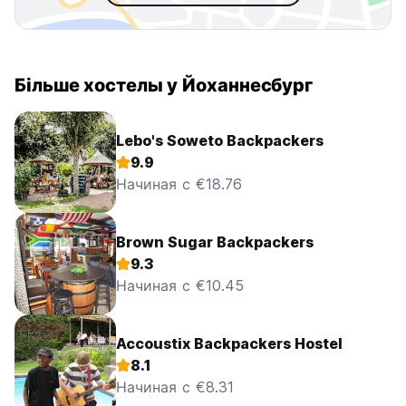
Більше хостелы у Йоханнесбург
Lebo's Soweto Backpackers
9.9
Начиная с €18.76
Brown Sugar Backpackers
9.3
Начиная с €10.45
Accoustix Backpackers Hostel
8.1
Начиная с €8.31