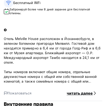
Бесплатный WiFi
Забронируй более чем 8 дней заранее для бесплатной
отмены.
о
Отель Melville House расположен в Йоханнесбурге, в
зеленом богемном пригороде Мелвилл. Гостевой дом
находится примерно в 6,4 км от города Голд-Риф и в 6,6
км от Музея апартеида. Ближайший аэропорт — О.Р.
Международный аэропорт Тамбо находится в 24,1 км от
отеля.
Типы номеров включают общие номера, отдельные
двухместные номера с общей или собственной ванной
комнатой, а также семейные номера с общей или
собственной ванной комнатой.
читать далее
Пожаловаться
Во всех комнатах предоставляется постельное белье, а
также есть две общие кухни, где гостям в любое время
Внутренние правила
доступны чай и кофе. В отеле есть бассейн, площадка