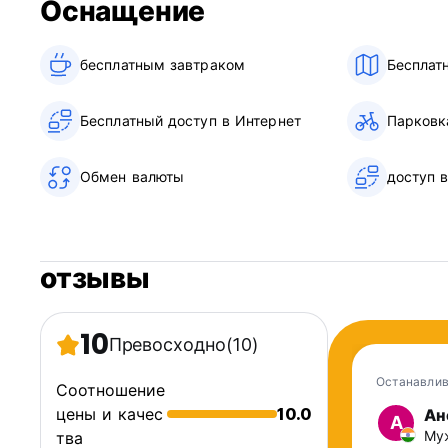
Оснащение
бесплатным завтраком‎
Бесплат
Бесплатный доступ в Интернет
Парковк
Обмен валюты
доступ 
отзывы
10
Превосходно
(10)
Останавлив
Соотношение
цены и качес
10.0
Ан
А
Муж
тва