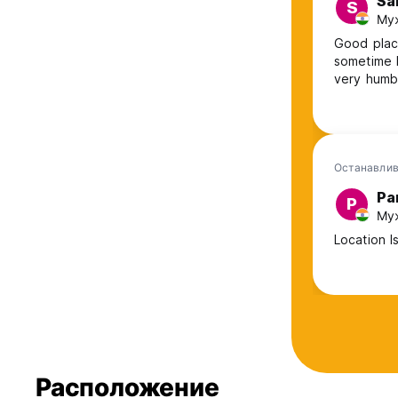
Sa
S
Муж
Good place
sometime b
very humbl
Останавлив
Pa
P
Муж
Location 
Расположение