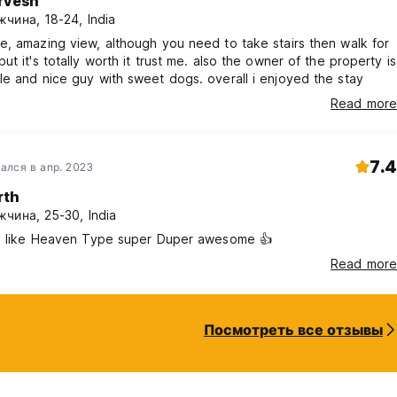
rvesh
чина, 18-24, India
, amazing view, although you need to take stairs then walk for
ut it's totally worth it trust me. also the owner of the property is
e and nice guy with sweet dogs. overall i enjoyed the stay
Read more
7.4
ался в апр. 2023
rth
чина, 25-30, India
Is like Heaven Type super Duper awesome 👍
Read more
Посмотреть все отзывы