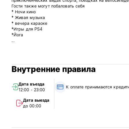
приключенческих видах спорта, поездках на велосипеде
Гости также могут побаловать себя
* Ночи кино
* Живая музыка
* вечера караоке
*Игры для PS4
*Йога
***Политика в отношении недвижимости***
Условия отмены: за 1 день до прибытия. В случае поздн
первой ночи проживания.
Заезд с 12:00 до 23:00.
Внутренние правила
Выезд до 11:00.
Оплата по прибытии наличными.
Налоги включены.
Дата въезда
Завтрак не включен.
К оплате принимаются кредит
12:00 - 23:00
Без комендантского часа.
В номере курение запрещено, но есть место для курения. 
Дата выезда
до 00:00