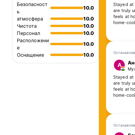
Безопасност
Stayed at 
10.0
are truly 
ь
feels at h
атмосфера
10.0
home-cooke
Чистота
10.0
to unwind 
Персонал
10.0
experienc
Расположени
10.0
е
Останавлив
Оснащение
10.0
Ан
А
Муж
Stayed at 
are truly 
feels at h
home-cooke
to unwind 
experienc
Останавлив