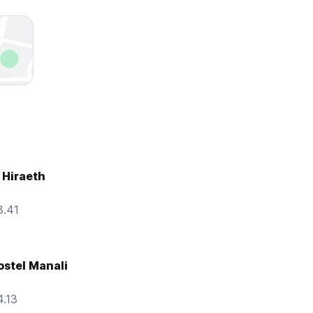
 Hiraeth
3.41
stel Manali
.13