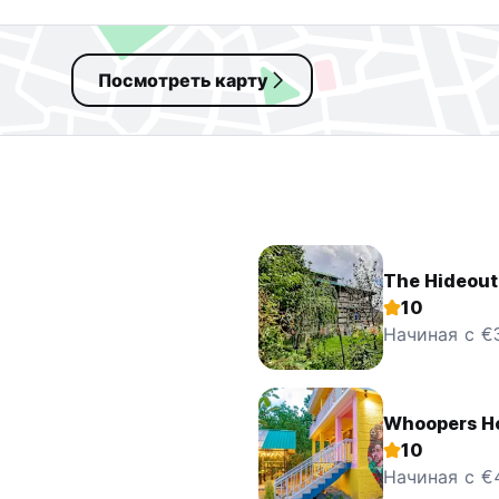
Посмотреть карту
The Hideout
10
Начиная с €
Whoopers Ho
10
Начиная с €4