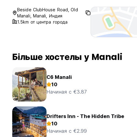
Beside ClubHouse Road, Old
Manali, Manali, Индия
1.5km от центра города
Більше хостелы у Manali
C6 Manali
10
Начиная с €3.87
Drifters Inn - The Hidden Tribe
10
Начиная с €2.99