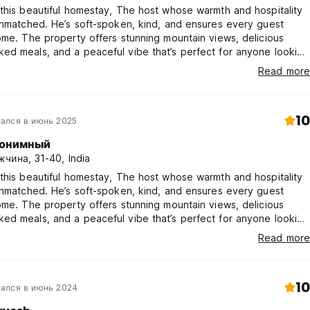
this beautiful homestay, The host whose warmth and hospitality
unmatched. He’s soft-spoken, kind, and ensures every guest
ome. The property offers stunning mountain views, delicious
d meals, and a peaceful vibe that’s perfect for anyone looking
and detox from the chaos of everyday life. A truly rejuvenating
Read more
e!
10
ался в июнь 2025
онимный
чина, 31-40, India
this beautiful homestay, The host whose warmth and hospitality
unmatched. He’s soft-spoken, kind, and ensures every guest
ome. The property offers stunning mountain views, delicious
d meals, and a peaceful vibe that’s perfect for anyone looking
and detox from the chaos of everyday life. A truly rejuvenating
Read more
e!
10
ался в июнь 2024