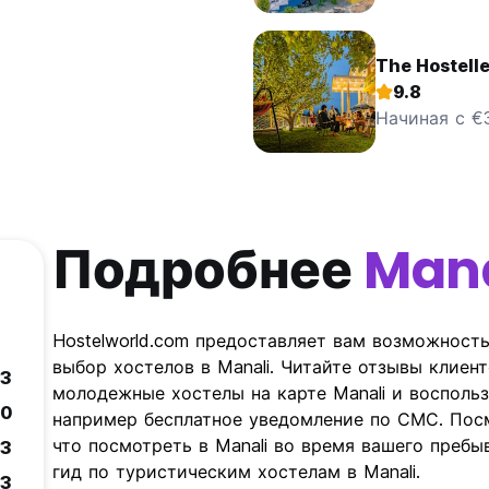
The Hostell
9.8
Начиная с €
Подробнее
Mana
Hostelworld.com предоставляет вам возможност
выбор хостелов в Manali. Читайте отзывы клиент
.3
молодежные хостелы на карте Manali и восполь
.0
например бесплатное уведомление по СМС. Посм
что посмотреть в Manali во время вашего пребы
.3
гид по туристическим хостелам в Manali.
.3