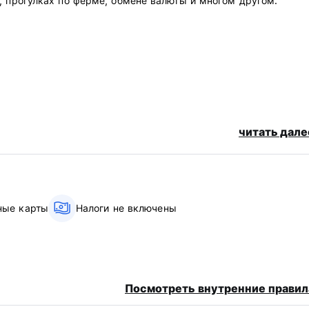
, прогулках по ферме, обмене валюты и многом другом.
ей отмены бронирования или незаезда с вас будет снята стои
читать дале
ные карты
Налоги не включены
(Auto-translated from original language)
Посмотреть внутренние правил