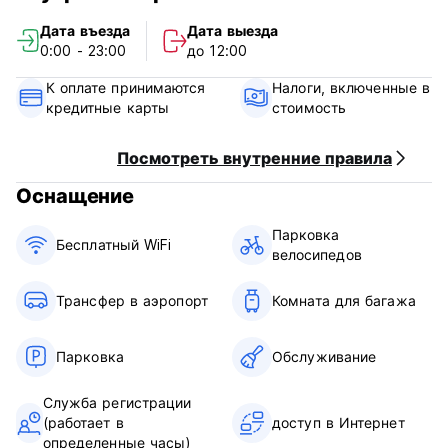
день до прибытия. В случае поздней отмены
Дата въезда
Дата выезда
бронирования или незаезда с вас будет снята стоимость
0:00 - 23:00
до 12:00
первой ночи проживания.
Заезд с 14:00 до 18:00.
К оплате принимаются
Налоги, включенные в
Выезд с 00:00 до 12:00.
кредитные карты
стоимость
Прием: 09:00-18:00
Оплата по прибытии наличными.
Налоги включены.
Посмотреть внутренние правила
Завтрак не включен.
Оснащение
Без комендантского часа.
Подходит для детей.
Парковка
Не курить.
Бесплатный WiFi
велосипедов
Домашние животные не допускаются
(Auto-translated from original language)
Трансфер в аэропорт
Комната для багажа
Парковка
Обслуживание
Служба регистрации
(работает в
доступ в Интернет
определенные часы)