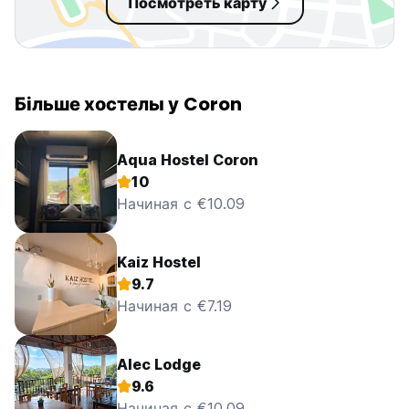
Посмотреть карту
Більше хостелы у Coron
Aqua Hostel Coron
10
Начиная с €10.09
Kaiz Hostel
9.7
Начиная с €7.19
Alec Lodge
9.6
Начиная с €10.09