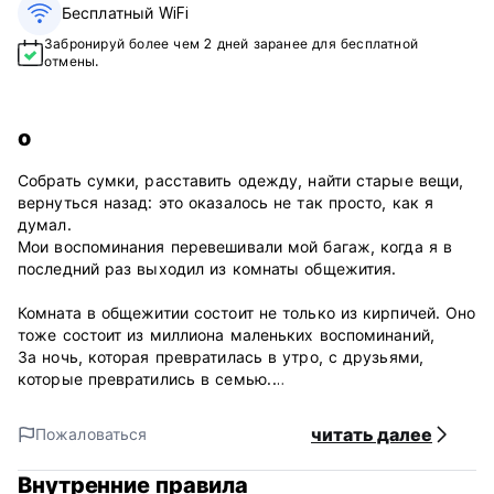
Бесплатный WiFi
Забронируй более чем 2 дней заранее для бесплатной
отмены.
о
Собрать сумки, расставить одежду, найти старые вещи,
вернуться назад: это оказалось не так просто, как я
думал.
Мои воспоминания перевешивали мой багаж, когда я в
последний раз выходил из комнаты общежития.
Комната в общежитии состоит не только из кирпичей. Оно
тоже состоит из миллиона маленьких воспоминаний,
За ночь, которая превратилась в утро, с друзьями,
которые превратились в семью.
Колледж — это знания, и студенты здесь, чтобы пить. я
сильный, потому что знаю свою слабость. Ошибки
читать далее
Пожаловаться
являются доказательством того, что вы пытаетесь
Внутренние правила
Правила хостела:Правила отмены бронирования: за 1