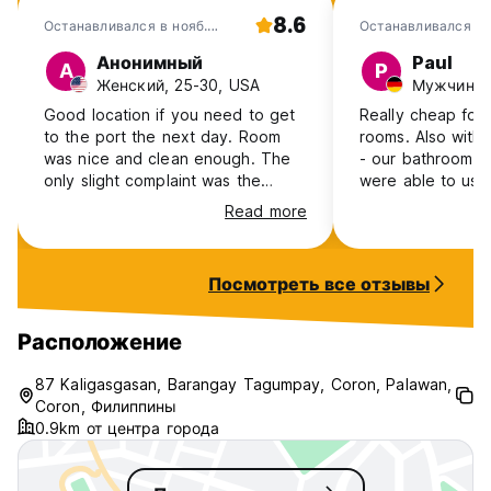
8.6
Останавливался в нояб.
Останавливался в 
2024
2023
Анонимный
Paul
А
P
Женский, 25-30, USA
Мужчина, 
Good location if you need to get
Really cheap for 
to the port the next day. Room
rooms. Also with private bathroom
was nice and clean enough. The
- our bathroom w
only slight complaint was the
were able to us
bathroom didn’t have a fan so it
bathroom. Really close to port
Read more
was almost too hot to use the
(that’s why we b
bathroom haha but staff was kind
and easy to check in and out.
Посмотреть все отзывы
Расположение
87 Kaligasgasan, Barangay Tagumpay, Coron, Palawan,
Coron, Филиппины
0.9km от центра города