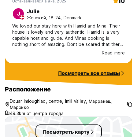
10
Останавливался в янв. 2025
Julie
J
Женский, 18-24, Denmark
We loved our stay here with Hamid and Mina. Their
house is lovely and very authentic. Hamid is a very
capable host and guide. And Minas cooking is
nothing short of amazing. Dont be scared that there
are not that many reviews here. You can also find
Read more
him on google. But dont expect this to be a place
from where you can go to the desert as it says in
the description. It is a mountain stay.
Посмотреть все отзывы
Расположение
Douar Imioughlad, centre, Imlil Valley, Марракеш,
Марокко
49.3km от центра города
Посмотреть карту