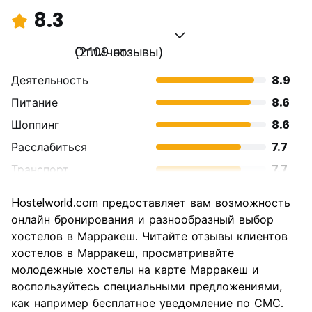
8.3
Отлично
(2109 отзывы)
Деятельность
8.9
Питание
8.6
Шоппинг
8.6
Расслабиться
7.7
Транспорт
7.7
Осмотр
8.7
Hostelworld.com предоставляет вам возможность
достопримечательностей
онлайн бронирования и разнообразный выбор
Культура
9.1
хостелов в Марракеш. Читайте отзывы клиентов
Ночная жизнь
хостелов в Марракеш, просматривайте
6.8
молодежные хостелы на карте Марракеш и
Соотношение цены и
8.8
воспользуйтесь специальными предложениями,
качества
как например бесплатное уведомление по СМС.