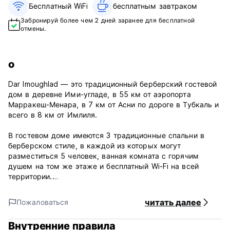
Бесплатный WiFi
бесплатным завтраком‎
Забронируй более чем 2 дней заранее для бесплатной
отмены.
о
Dar Imoughlad — это традиционный берберский гостевой
дом в деревне Ими-угладе, в 55 км от аэропорта
Марракеш-Менара, в 7 км от Асни по дороге в Тубкаль и
всего в 8 км от Имлиля.
В гостевом доме имеются 3 традиционные спальни в
берберском стиле, в каждой из которых могут
разместиться 5 человек, ванная комната с горячим
душем на том же этаже и бесплатный Wi-Fi на всей
территории.
Хамид, хозяин, — профессиональный гид Atlas с более
читать далее
Пожаловаться
чем 25-летним опытом, который предлагает туры по
всему региону по очень конкурентоспособным ценам.
Внутренние правила
Во все заказы включен завтрак с возможностью