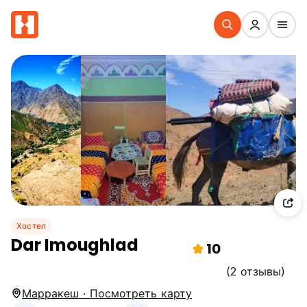
Хостел
Dar Imoughlad
10
(2 отзывы)
Марракеш · Посмотреть карту