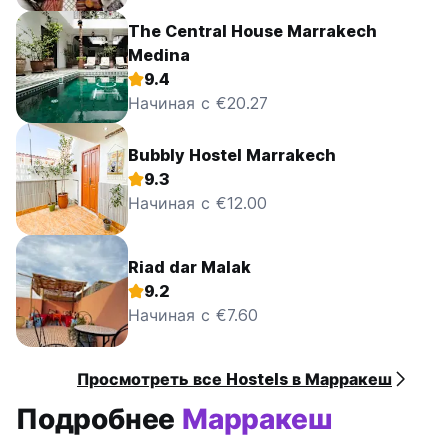
The Central House Marrakech
Medina
9.4
Начиная с €20.27
Bubbly Hostel Marrakech
9.3
Начиная с €12.00
Riad dar Malak
9.2
Начиная с €7.60
Просмотреть все Hostels в Марракеш
Подробнее
Марракеш