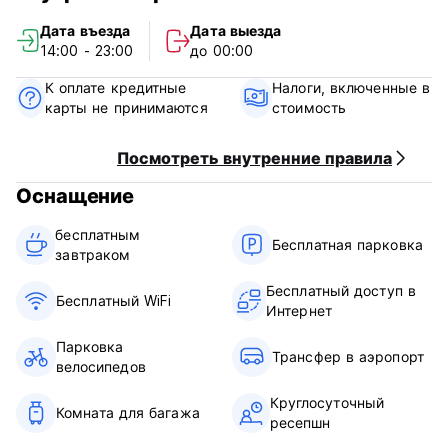
дополнительного ужина или обеда за небольшую плату (5
Дата въезда
Дата выезда
евро за обед или ужин на человека).
14:00 - 23:00
до 00:00
Дар Имулад - Правила и условия:
К оплате кредитные
Налоги, включенные в
карты не принимаются
стоимость
Условия отмены: за 1 день до прибытия. В случае
поздней отмены бронирования или незаезда с вас будет
снята стоимость первой ночи проживания.
Посмотреть внутренние правила
Оснащение
Заезд с 14:00 до 23:00.
Выезд до 12:00.
бесплатным
Бесплатная парковка
завтраком‎
Оплата по прибытии только наличными.
Бесплатный доступ в
Налоги включены
Бесплатный WiFi
Интернет
Завтрак включен.
Парковка
Общий:
Трансфер в аэропорт
велосипедов
Круглосуточная рецепция.
Без комендантского часа.
Круглосуточный
Комната для багажа
(Auto-translated from original language)
ресепшн