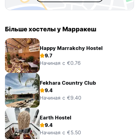
Більше хостелы у Марракеш
Happy Marrakchy Hostel
9.7
Начиная с €0.76
Fekhara Country Club
9.4
Начиная с €9.40
Earth Hostel
9.4
Начиная с €5.50