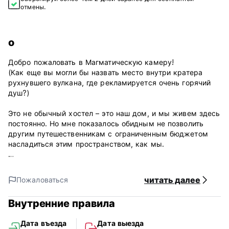
отмены.
о
Добро пожаловать в Магматическую камеру!
(Как еще вы могли бы назвать место внутри кратера
рухнувшего вулкана, где рекламируется очень горячий
душ?)
Это не обычный хостел – это наш дом, и мы живем здесь
постоянно. Но мне показалось обидным не позволить
другим путешественникам с ограниченным бюджетом
насладиться этим пространством, как мы.
У нас есть базовое жилье (частное). Идеально подходит
для пар туристов или путешественников с ограниченным
читать далее
Пожаловаться
бюджетом, желающих исследовать Эль-Валле. Ваша
спальня и ванная комната представляют собой отдельные
Внутренние правила
блоки с отдельным входом. В каждом номере только
одна (двуспальная) кровать. Остальные удобства (кухня,
Дата въезда
Дата выезда
столовая, двор, прачечная, патио и т. д.) используются