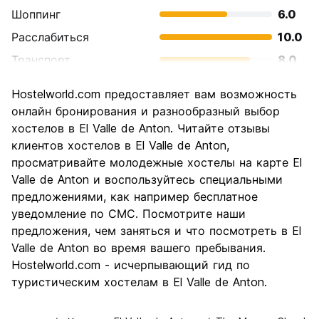
Шоппинг
6.0
Расслабиться
10.0
Транспорт
8.0
Осмотр
8.0
Hostelworld.com предоставляет вам возможность
достопримечательностей
онлайн бронирования и разнообразный выбор
Культура
10.0
хостелов в El Valle de Anton. Читайте отзывы
Ночная жизнь
клиентов хостелов в El Valle de Anton,
6.0
просматривайте молодежные хостелы на карте El
Соотношение цены и
8.0
Valle de Anton и воспользуйтесь специальными
качества
предложениями, как например бесплатное
уведомление по СМС. Посмотрите наши
предложения, чем заняться и что посмотреть в El
Valle de Anton во время вашего пребывания.
Hostelworld.com - исчерпывающий гид по
туристическим хостелам в El Valle de Anton.