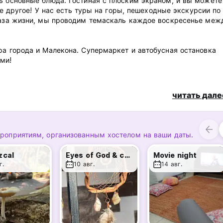
ь основные блюда. Гостиная с плоским экраном, и вы можете
гое другое! У нас есть туры на горы, пешеходные экскурсии по
браза жизни, мы проводим темаскаль каждое воскресенье меж
ра города и Малекона. Супермаркет и автобусная остановка
ми!
читать дале
дней отмены бронирования или незаезда с вас будет снята
ероприятиям, организованным хостелом на ваши даты.
zcal
Eyes of God & catchdreamer workshop
Movie night
ыми картами.
г.
10 авг.
14 авг.
ную авторизацию вашей карты до прибытия.