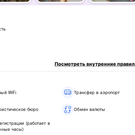
 в общежитии, на двухъярусной кровати и назначается в
 либо нижняя кровать.
сть
ии, чистый матрас без пятен. Чистая подушка без пятен.
орее. В случае доставки с пятнами, которые трудно отстират
орке, о которой вам сообщат во время регистрации заезда.
 для других и для вашего окружения.
Посмотреть внутренние правил
общего пользования и помещения. Просим не вносить в зону 
ля вашего удобства установлены столики.
бщего пользования, а не в номерах, из уважения к тем, кто сп
ный WiFi
Трансфер в аэропорт
чае позднего отъезда у нас есть тариф позднего выезда с душе
ристическое бюро
Обмен валюты
 ваш багаж бесплатно. Просто свяжитесь с нами заранее. (Au
егистрации (работает в
нные часы)