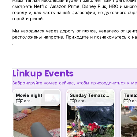
Наша теплая небольшая кухня позволяет вам приготовит
смотреть Netflix, Amazon Prime, Disney Plus, HBO и мно
городу и, как часть нашей философии, но духовного о
горой и рекой.
Мы находимся через дорогу от пляжа, недалеко от цент
расположены напротив. Приходите и познакомьтесь с на
Хостел Vive Alegria – Правила и условия:
Политика отмены: за 24 часа до прибытия. В случае поз
стоимость первой ночи проживания.
Linkup Events
Заезд с 15:00 до 22:00.
Забронируйте номер сейчас, чтобы присоединиться к м
Выезд до 11:00 .
Movie night
Sunday Temazcal / Sweat Lodge & River
Tema
Оплата по прибытии наличными, кредитными и дебетов
7 авг.
9 авг.
9 ав
Этот объект размещения может провести предваритель
Налоги включены
Завтрак не включен.
Общий: