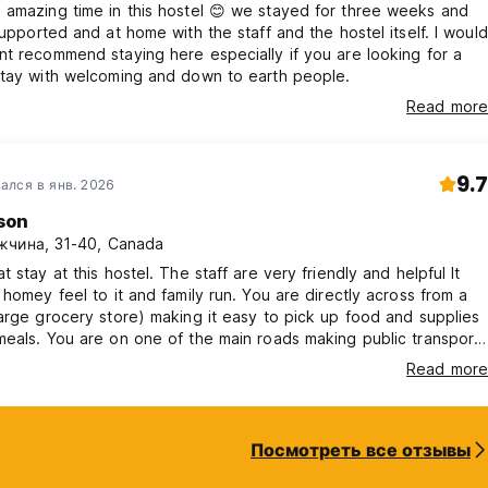
amazing time in this hostel 😊 we stayed for three weeks and
supported and at home with the staff and the hostel itself. I would
t recommend staying here especially if you are looking for a
stay with welcoming and down to earth people.
Read more
9.7
ался в янв. 2026
son
чина, 31-40, Canada
t stay at this hostel. The staff are very friendly and helpful It
 homey feel to it and family run. You are directly across from a
arge grocery store) making it easy to pick up food and supplies
eals. You are on one of the main roads making public transport
re a bit away from the
Read more
 Highly recommend if you want a relaxing safe
would book further south if you want to party
Посмотреть все отзывы