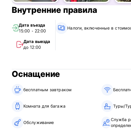
Круглосуточная рецепция.
Внутренние правила
В стоимость вашего тарифа включена услуга проживания
зависимости от наличия мест, либо улучшенная кровать,
Дата въезда
Налоги, включенные в стоимо
15:00 - 22:00
Вы получите чистое постельное белье в хорошем состоян
Пожалуйста, сообщайте о случайных пятнах как можно ск
Дата выезда
вас будет взиматься плата за специальную услугу по уб
до 12:00
1. Уважение во все времена – первое правило. Для вас,
2. Мы не принимаем только детей до 18 лет.
3. Курение внутри запрещено.
4. Никакого употребления наркотиков.
Оснащение
5. Запрещено проносить спиртные напитки в помещения 
еду и напитки. Вы можете воспользоваться патио, где д
6. Запланируйте меньше шума с 23:00 только в местах о
бесплатным завтраком‎
Бесплат
7. Посещения запрещены.
8. Помните... Часы заезда: 15:00. Отъезд: 11:00. В слу
без него.
Комната для багажа
Туры/Ту
9. Если вам нужно приехать раньше, мы можем оставить
translated from original language)
Служба р
Обслуживание
определе