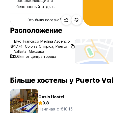
расслабляющий и
безопасный отдых.
Это было полезно?
Расположение
Blvd Francisco Medina Ascencio
1774, Colonia Olimpica, Puerto
Vallarta, Мексика
2.6km от центра города
Більше хостелы у Puerto Val
Oasis Hostel
9.8
Начиная с €10.15