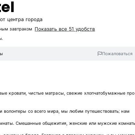
el
 от центра города
Показать все 51 удобств
ным завтраком‎
ы.
вы
Пожаловаться
вые кровати, чистые матрасы, свежие хлопчатобумажные пр
 и волонтеры со всего мира, мы любим путешествовать; нам
омнаты. Смешанные общежития, женские или мужские комнат