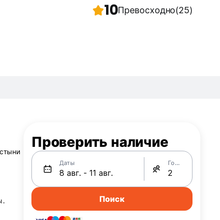
10
Превосходно
(25)
Проверить наличие
остыни
Даты
Гости
Поиск
ы.