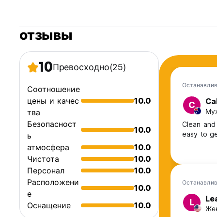
отзывы
10
Превосходно
(25)
Останавлив
Соотношение
цены и качес
10.0
Ca
C
Муж
тва
Безопасност
Clean and 
10.0
easy to ge
ь
атмосфера
10.0
Чистота
10.0
Персонал
10.0
Расположени
Останавлив
10.0
е
Le
L
Оснащение
10.0
Жен