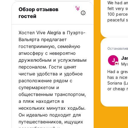
We had an 
felt very 
Обзор отзывов
100 percen
гостей
peaceful 
Хостел Vive Alegria в Пуэрто-
Вальярта предлагает
гостеприимную, семейную
Останавлив
атмосферу с невероятно
Ja
дружелюбным и услужливым
J
Муж
персоналом. Гости ценят
Had a grea
чистые удобства и удобное
has a nice
расположение рядом с
Soriana (L
супермаркетом и
or cheap m
общественным транспортом,
or Ubers easy The only slight knock is that you a
Malecon 15–20-minute walk
а пляж находится в
trip. But 
нескольких минутах ходьбы.
Он идеально подходит для
путешественников, ищущих