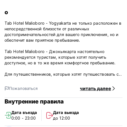
о
Tab Hotel Malioboro - Yogyakarta не только расположен в
непосредственной близости от различных
достопримечательностей для вашего приключения, но и
обеспечит вам приятное пребывание.
Tab Hotel Malioboro - Джокьякарта настоятельно
рекомендуется туристам, которые хотят получить
доступное, но в то же время комфортное пребывание.
Для путешественников, которые хотят путешествовать с
комфортом и с ограниченным бюджетом, Tab Hotel
Malioboro - Джокьякарта является идеальным местом
читать далее
Пожаловаться
проживания, предлагающим достойные удобства, а
также отличный сервис.
Внутренние правила
Этот отель является идеальным выбором для пар,
Дата въезда
Дата выезда
желающих провести романтический отпуск или провести
0:00 - 23:00
до 12:00
медовый месяц. Проведите незабываемые ночи с
любимым человеком, остановившись в отеле Tab Hotel