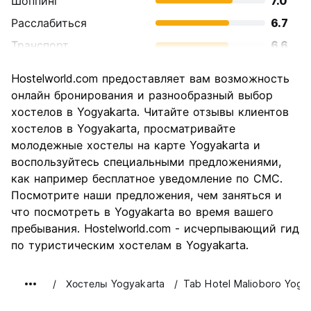
Шоппинг
7.0
Расслабиться
6.7
Транспорт
6.6
Осмотр
8.2
Hostelworld.com предоставляет вам возможность
достопримечательностей
онлайн бронирования и разнообразный выбор
Культура
8.5
хостелов в Yogyakarta. Читайте отзывы клиентов
Ночная жизнь
хостелов в Yogyakarta, просматривайте
6.0
молодежные хостелы на карте Yogyakarta и
Соотношение цены и
8.1
воспользуйтесь специальными предложениями,
качества
как например бесплатное уведомление по СМС.
Посмотрите наши предложения, чем заняться и
что посмотреть в Yogyakarta во время вашего
пребывания. Hostelworld.com - исчерпывающий гид
по туристическим хостелам в Yogyakarta.
Хостелы Yogyakarta
Tab Hotel Malioboro Yogy