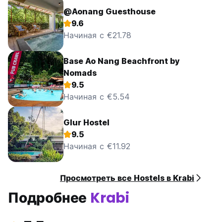
@Aonang Guesthouse
9.6
Начиная с €21.78
Base Ao Nang Beachfront by
Nomads
9.5
Начиная с €5.54
Glur Hostel
9.5
Начиная с €11.92
Просмотреть все Hostels в Krabi
Подробнее
Krabi