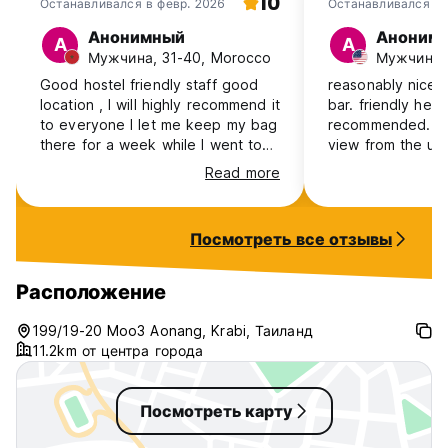
10
Останавливался в февр. 2026
Останавливался в 
2026
Анонимный
Аноним
А
А
Мужчина, 31-40, Morocco
Мужчина,
Good hostel friendly staff good
reasonably nice h
location , I will highly recommend it
bar. friendly helpf
to everyone I let me keep my bag
recommended. ch
there for a week while I went to
view from the upp
Koh lanta and back . Will stay
Read more
again
Посмотреть все отзывы
Расположение
199/19-20 Moo3 Aonang, Krabi, Таиланд
11.2km от центра города
Посмотреть карту