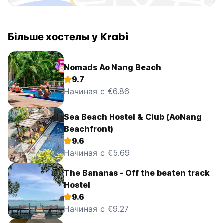
Більше хостелы у Krabi
Nomads Ao Nang Beach
9.7
Начиная с €6.86
Sea Beach Hostel & Club (AoNang
Beachfront)
9.6
Начиная с €5.69
The Bananas - Off the beaten track
Hostel
9.6
Начиная с €9.27