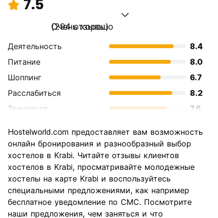
7.5
Очень хорошо
(294 отзывы)
Деятельность
8.4
Питание
8.0
Шоппинг
6.7
Расслабиться
8.2
Транспорт
7.6
Осмотр
7.5
Hostelworld.com предоставляет вам возможность
достопримечательностей
онлайн бронирования и разнообразный выбор
Культура
6.9
хостелов в Krabi. Читайте отзывы клиентов
Ночная жизнь
хостелов в Krabi, просматривайте молодежные
6.4
хостелы на карте Krabi и воспользуйтесь
Соотношение цены и
8.0
специальными предложениями, как например
качества
бесплатное уведомление по СМС. Посмотрите
наши предложения, чем заняться и что