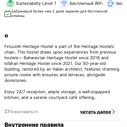
Sustainability Level 1
Бесплатный WiFi
бесп
Забронируй более чем 2 дней заранее для бесплатной
отмены.
о
Firouzeh Heritage Hostel is part of the Heritage Hostels
chain. This hostel draws upon experiences from previous
hostels— Baharestan Heritage Hostel since 2018 and
Isfahan Heritage Hostel since 2021. Our 50-year-old
building, restored by an Italian architect, features charming
private rooms with ensuites and terraces, alongside
dormitories.
Enjoy 24/7 reception, ample storage, a well-equipped
kitchen, and a serene courtyard café offering
complimentary tea and coffee. Indulge in a diverse
breakfast. Only a 5 to 10-minute walk to Tehran's metro and
читать далее
Пожаловаться
bus lines, with secure parking for bicycles and motorcycles.
Turquoise accents celebrating Iran's gemstone heritage
Внутренние правила
adorn the hostel. Our friendly, multilingual staff ensures a