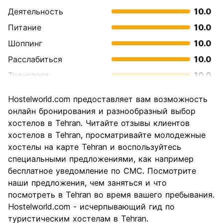
Деятельность
10.0
Питание
10.0
Шоппинг
10.0
Расслабиться
10.0
Транспорт
10.0
Осмотр
10.0
Hostelworld.com предоставляет вам возможность
достопримечательностей
онлайн бронирования и разнообразный выбор
Культура
10.0
хостелов в Tehran. Читайте отзывы клиентов
Ночная жизнь
хостелов в Tehran, просматривайте молодежные
2.0
хостелы на карте Tehran и воспользуйтесь
Соотношение цены и
10.0
специальными предложениями, как например
качества
бесплатное уведомление по СМС. Посмотрите
наши предложения, чем заняться и что
посмотреть в Tehran во время вашего пребывания.
Hostelworld.com - исчерпывающий гид по
туристическим хостелам в Tehran.