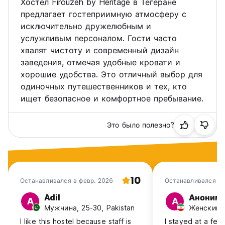
Хостел Firouzeh by Heritage в Тегеране
предлагает гостеприимную атмосферу с
исключительно дружелюбным и
услужливым персоналом. Гости часто
хвалят чистоту и современный дизайн
заведения, отмечая удобные кровати и
хорошие удобства. Это отличный выбор для
одиночных путешественников и тех, кто
ищет безопасное и комфортное пребывание.
Это было полезно?
10
Останавливался в февр. 2026
Останавливался в 
Adil
Аноним
A
А
Мужчина, 25-30, Pakistan
Женский, 
I like this hostel because staff is
I stayed at a few