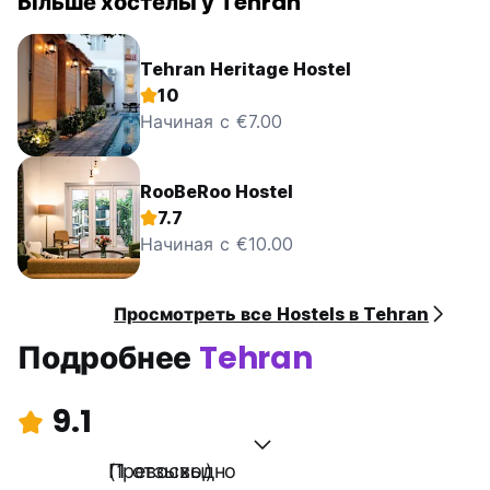
Більше хостелы у Tehran
Tehran Heritage Hostel
10
Начиная с €7.00
RooBeRoo Hostel
7.7
Начиная с €10.00
Просмотреть все Hostels в Tehran
Подробнее
Tehran
9.1
Превосходно
(1 отзывы)