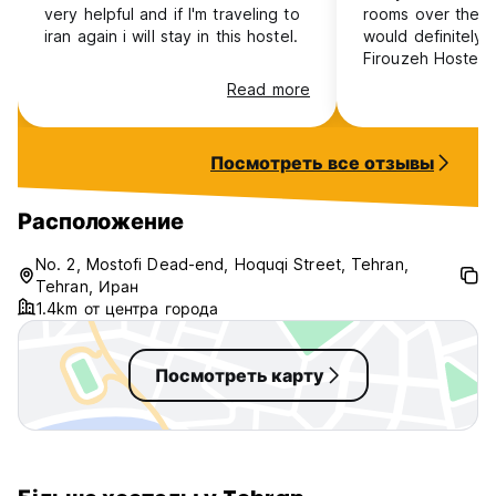
very helpful and if I'm traveling to
rooms over the la
iran again i will stay in this hostel.
would definitely
Firouzeh Hostel. The place is new
and modern with b
Read more
bricks throughou
very comfortable
breakfast and the
Посмотреть все отзывы
also nice touches
access to the sh
kitchen. I doubt you'd find a
Расположение
better value in T
No. 2, Mostofi Dead-end, Hoquqi Street, Tehran,
Tehran, Иран
1.4km от центра города
Посмотреть карту