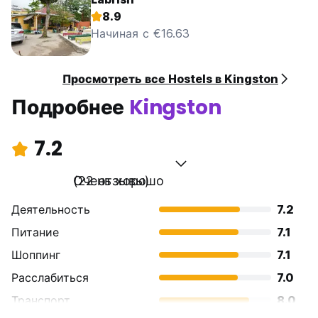
8.9
Начиная с €16.63
Просмотреть все Hostels в Kingston
Подробнее
Kingston
7.2
Очень хорошо
(22 отзывы)
Деятельность
7.2
Питание
7.1
Шоппинг
7.1
Расслабиться
7.0
Транспорт
8.0