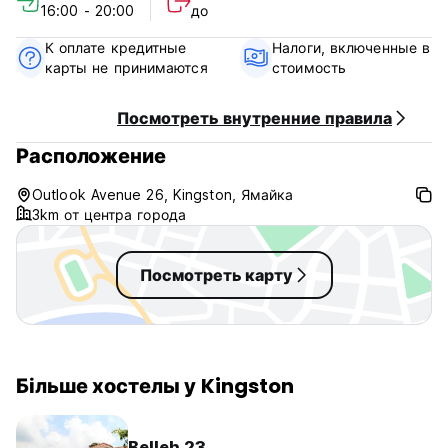
16:00 - 20:00
до
Оплата по прибытии наличными.
К оплате кредитные
Налоги, включенные в
Налоги включены.
карты не принимаются
стоимость
Завтрак не включен - 5 долларов США на человека в
день.
Посмотреть внутренние правила
Общий:
Расположение
Круглосуточный прием.
Без комендантского часа.
Outlook Avenue 26, Kingston, Ямайка
(Auto-translated from original language)
3km от центра города
Посмотреть карту
Більше хостелы у Kingston
Belleh 23