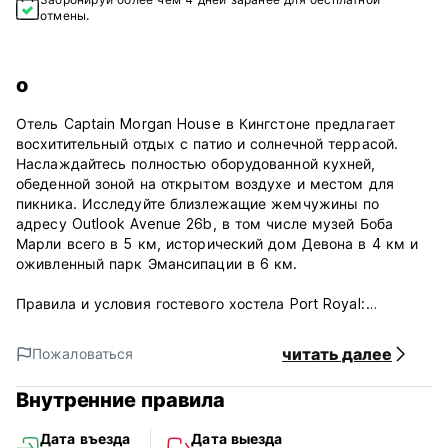
отмены.
о
Отель Captain Morgan House в Кингстоне предлагает
восхитительный отдых с патио и солнечной террасой.
Наслаждайтесь полностью оборудованной кухней,
обеденной зоной на открытом воздухе и местом для
пикника. Исследуйте близлежащие жемчужины по
адресу Outlook Avenue 26b, в том числе музей Боба
Марли всего в 5 км, исторический дом Девона в 4 км и
оживленный парк Эмансипации в 6 км.
Правила и условия гостевого хостела Port Royal:
Политика отмены: за 72 часа до прибытия. В случае
читать далее
Пожаловаться
поздней отмены бронирования или незаезда с вас будет
снята стоимость первой ночи проживания.
Внутренние правила
Заезд с 16:00 до 20:00.
Дата въезда
Дата выезда
Выезд с 10:00 до 11:00.