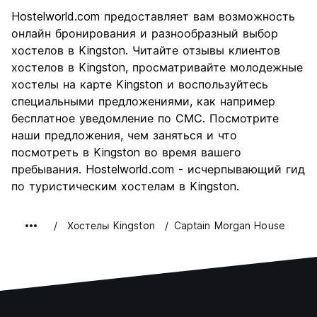
Осмотр
6.5
Hostelworld.com предоставляет вам возможность
достопримечательностей
онлайн бронирования и разнообразный выбор
Культура
7.1
хостелов в Kingston. Читайте отзывы клиентов
Ночная жизнь
хостелов в Kingston, просматривайте молодежные
8.2
хостелы на карте Kingston и воспользуйтесь
Соотношение цены и
6.6
специальными предложениями, как например
качества
бесплатное уведомление по СМС. Посмотрите
наши предложения, чем заняться и что
посмотреть в Kingston во время вашего
пребывания. Hostelworld.com - исчерпывающий гид
по туристическим хостелам в Kingston.
Хостелы Kingston
Captain Morgan House