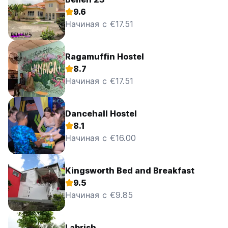
9.6
Начиная с €17.51
Ragamuffin Hostel
8.7
Начиная с €17.51
Dancehall Hostel
8.1
Начиная с €16.00
Kingsworth Bed and Breakfast
9.5
Начиная с €9.85
Labrish