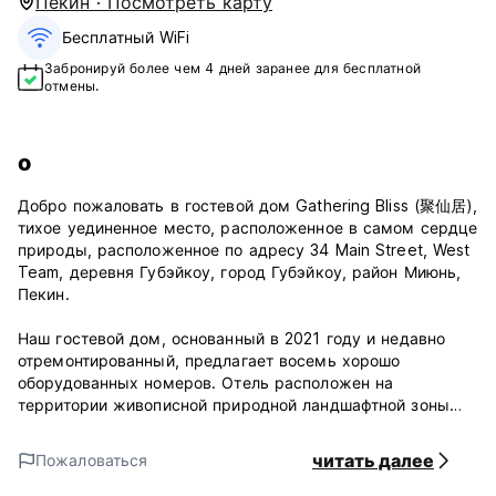
Пекин · Посмотреть карту
Бесплатный WiFi
Забронируй более чем 4 дней заранее для бесплатной
отмены.
о
Добро пожаловать в гостевой дом Gathering Bliss (聚仙居),
тихое уединенное место, расположенное в самом сердце
природы, расположенное по адресу 34 Main Street, West
Team, деревня Губэйкоу, город Губэйкоу, район Миюнь,
Пекин.
Наш гостевой дом, основанный в 2021 году и недавно
отремонтированный, предлагает восемь хорошо
оборудованных номеров. Отель расположен на
территории живописной природной ландшафтной зоны
Губейкоу, всего в десяти минутах езды от
очаровательного водного города Губейкоу и
читать далее
Пожаловаться
величественной Великой стены Симатай. Знаменитая
Великая китайская стена Цзиньшаньлин находится всего