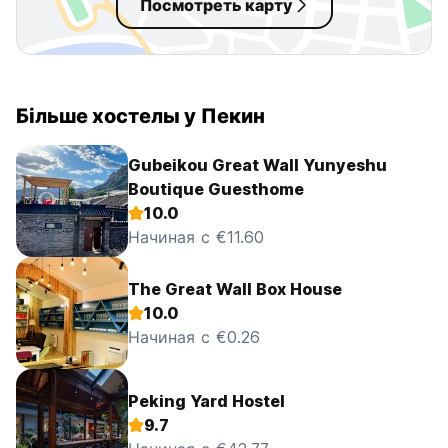
Посмотреть карту
Більше хостелы у Пекин
Gubeikou Great Wall Yunyeshu
Boutique Guesthome
10.0
Начиная с €11.60
The Great Wall Box House
10.0
Начиная с €0.26
Peking Yard Hostel
9.7