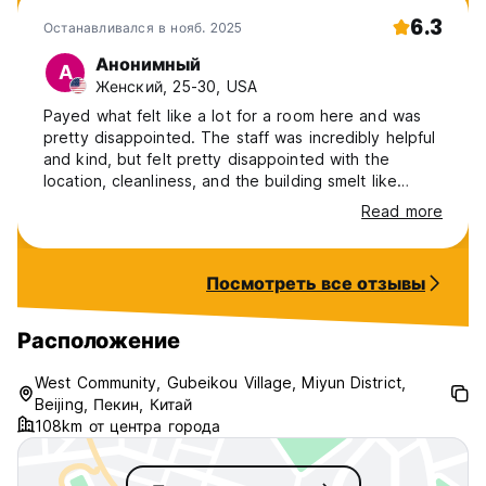
6.3
Останавливался в нояб. 2025
Анонимный
А
Женский, 25-30, USA
Payed what felt like a lot for a room here and was
pretty disappointed. The staff was incredibly helpful
and kind, but felt pretty disappointed with the
location, cleanliness, and the building smelt like
smoke. The bed seemed clean, but the bathroom
Read more
grossed me out. I feel bad leaving a bad review to
such kind people but this was my honest
experience.
Посмотреть все отзывы
Расположение
West Community, Gubeikou Village, Miyun District,
Beijing, Пекин, Китай
108km от центра города