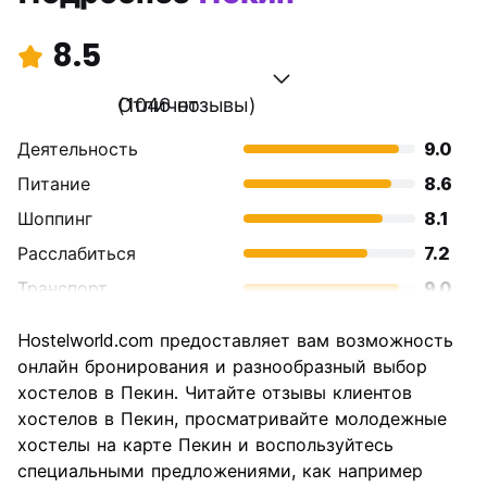
8.5
Отлично
(1046 отзывы)
Деятельность
9.0
Питание
8.6
Шоппинг
8.1
Расслабиться
7.2
Транспорт
9.0
Осмотр
9.3
Hostelworld.com предоставляет вам возможность
достопримечательностей
онлайн бронирования и разнообразный выбор
Культура
9.2
хостелов в Пекин. Читайте отзывы клиентов
Ночная жизнь
хостелов в Пекин, просматривайте молодежные
7.4
хостелы на карте Пекин и воспользуйтесь
Соотношение цены и
8.3
специальными предложениями, как например
качества