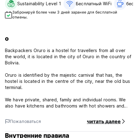
Sustainability Level 1
Бесплатный WiFi
бесп
Забронируй более чем 3 дней заранее для бесплатной
отмены.
о
Backpackers Oruro is a hostel for travellers from all over
the world, it is located in the city of Oruro in the country of
Bolivia.
Oruro is identified by the majestic carnival that has, the
hostel is located in the centre of the city, near the old bus
terminal.
We have private, shared, family and individual rooms. We
also have kitchens and bathrooms with hot showers and
laundry facilities. Some rooms have hot air (heating) for the
winter. We are implementing a social area on the terrace.
читать далее
Пожаловаться
Backpackers Oruro Policy and ConditionS:
Внутренние правила