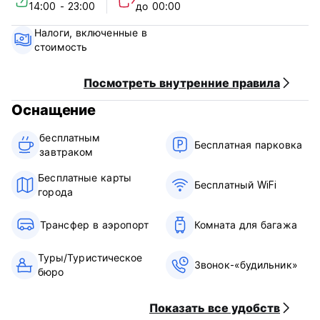
14:00 - 23:00
до 00:00
Breakfast included.
No curfew.
Налоги, включенные в
Child friendly only if booking private rooms and being with
стоимость
the guardian
Non smoking except for designated areas.
Посмотреть внутренние правила
Оснащение
бесплатным
Бесплатная парковка
завтраком‎
Бесплатные карты
Бесплатный WiFi
города
Трансфер в аэропорт
Комната для багажа
Туры/Туристическое
Звонок-«будильник»
бюро
Показать все удобств