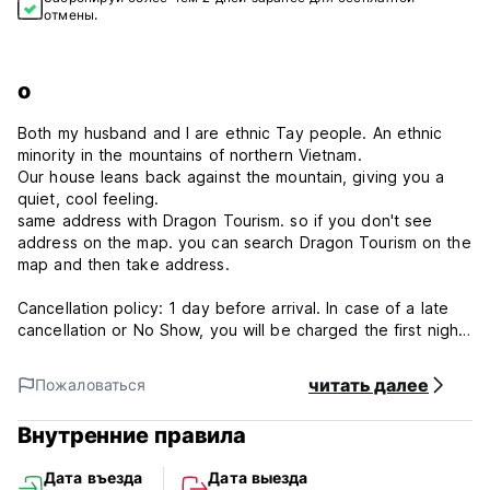
отмены.
о
Both my husband and I are ethnic Tay people. An ethnic
minority in the mountains of northern Vietnam.
Our house leans back against the mountain, giving you a
quiet, cool feeling.
same address with Dragon Tourism. so if you don't see
address on the map. you can search Dragon Tourism on the
map and then take address.
Cancellation policy: 1 day before arrival. In case of a late
cancellation or No Show, you will be charged the first night
of your stay.
24 Hours Reception .
читать далее
Пожаловаться
Check in from 14:00 to 23:00 .
Check out before 11:00 .
Внутренние правила
Payment upon arrival by cash, credit cards.
Extra 3% service fee for credit card transactions
Дата въезда
Дата выезда
Taxes included.