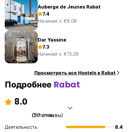
Auberge de Jeunes Rabat
7.4
Начиная с €8.08
Dar Yassine
7.3
Начиная с €15.28
Просмотреть все Hostels в Rabat
Подробнее
Rabat
8.0
Отлично
(57 отзывы)
Деятельность
8.4