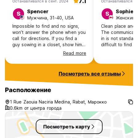
7.1
Останавливался в сент. 2024
Останавливался в 
at the hostel.
Spencer
Sophie
S
S
Мужчина, 31-40, USA
Женский, 
10. **Feedback and Concerns:** We value your feedback
and are here to assist you. Please inform the staff of any
Impossible to find and no signs,
Clean place and n
concerns or issues during your stay.
won’t answer the phone when you
The communicatio
call for directions. If you find a
in is not standard
Thank you for your cooperation in maintaining a pleasant
guy sowing in a closet, show him
difficult to find 
and enjoyable atmosphere for everyone at our hostel.
the address—all the other locals
Read more
got lost trying to locate it.
Посмотреть все отзывы
Расположение
1 Rue Zaouia Naciria Medina, Rabat, Марокко
0.6km от центра города
Посмотреть карту