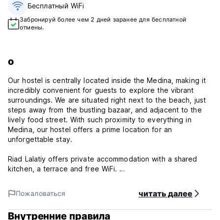
Бесплатный WiFi
Забронируй более чем 2 дней заранее для бесплатной
отмены.
о
Our hostel is centrally located inside the Medina, making it
incredibly convenient for guests to explore the vibrant
surroundings. We are situated right next to the beach, just
steps away from the bustling bazaar, and adjacent to the
lively food street. With such proximity to everything in
Medina, our hostel offers a prime location for an
unforgettable stay.
Riad Lalatiy offers private accommodation with a shared
kitchen, a terrace and free WiFi.
Riad Lalatiy - Terms & Conditions:
читать далее
Пожаловаться
Cancellation policy: 1 day before arrival. In case of a late
Внутренние правила
cancellation or No Show, you will be charged the first night