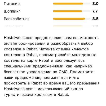
Питание
8.0
Шоппинг
7.7
Расслабиться
8.5
Транспорт
7.9
Осмотр
8.2
Hostelworld.com предоставляет вам возможность
достопримечательностей
онлайн бронирования и разнообразный выбор
Культура
8.8
хостелов в Rabat. Читайте отзывы клиентов
Ночная жизнь
хостелов в Rabat, просматривайте молодежные
6.5
хостелы на карте Rabat и воспользуйтесь
Соотношение цены и
8.1
специальными предложениями, как например
качества
бесплатное уведомление по СМС. Посмотрите
наши предложения, чем заняться и что
посмотреть в Rabat во время вашего пребывания.
Hostelworld.com - исчерпывающий гид по
туристическим хостелам в Rabat.