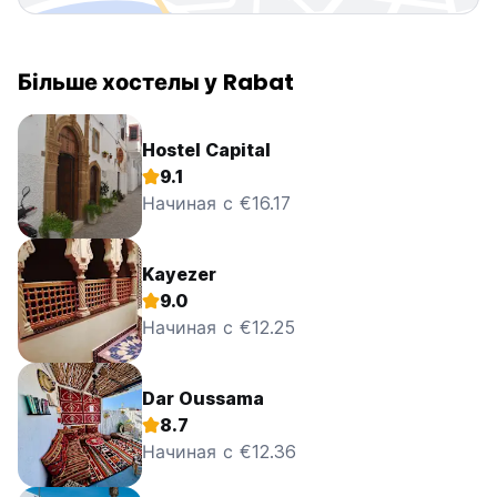
Більше хостелы у Rabat
Hostel Capital
9.1
Начиная с €16.17
Kayezer
9.0
Начиная с €12.25
Dar Oussama
8.7
Начиная с €12.36