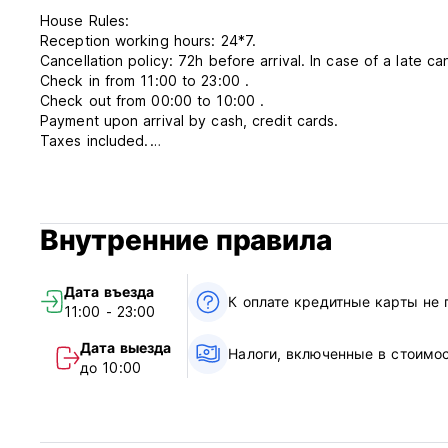
House Rules:
Reception working hours: 24*7.
Cancellation policy: 72h before arrival. In case of a late ca
Check in from 11:00 to 23:00 .
Check out from 00:00 to 10:00 .
Payment upon arrival by cash, credit cards.
Taxes included.
Breakfast included.
No curfew.
Pet friendly.
Внутренние правила
Дата въезда
К оплате кредитные карты не
11:00 - 23:00
Дата выезда
Налоги, включенные в стоимо
до 10:00