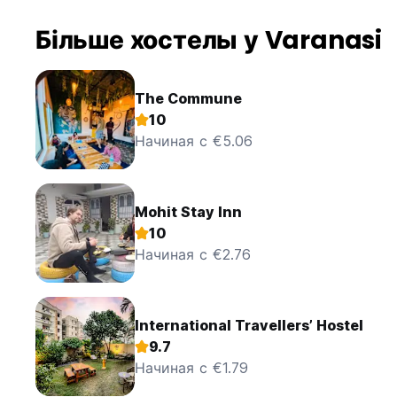
Більше хостелы у Varanasi
The Commune
10
Начиная с €5.06
Mohit Stay Inn
10
Начиная с €2.76
International Travellers’ Hostel
9.7
Начиная с €1.79