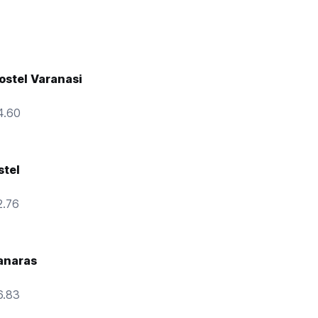
ostel Varanasi
4.60
stel
2.76
anaras
6.83