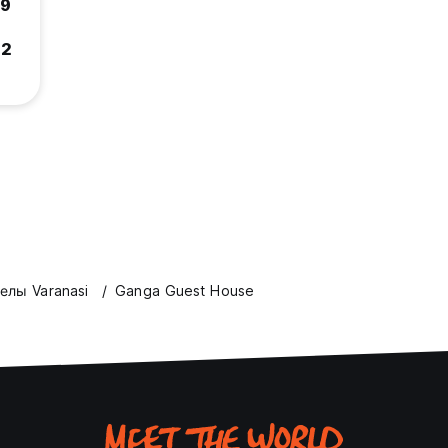
.9
.2
елы Varanasi
Ganga Guest House