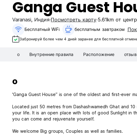
Ganga Guest Ho
Varanasi
,
Индия
Посмотреть карту
5.61km от цент
Пок
Бесплатный WiFi
бесплатным завтраком‎
Забронируй более чем 4 дней заранее для бесплатной отмен
о
Внутренние правила
Расположение
отзы
о
'Ganga Guest House” is one of the oldest and first-ever ma
Located just 50 metres from Dashashwamedh Ghat and 10 
your life. It is an open place with lots of good Sunlight in 
you can come and rejuvenate yourself.
We welcome Big groups, Couples as well as families.