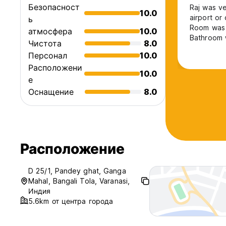
Безопасност
Raj was ve
10.0
airport or organizi
ь
Room was d
атмосфера
10.0
Bathroom was ok,
Чистота
8.0
to stuff. 
Персонал
10.0
and taxis 
Расположени
10.0
е
Оснащение
8.0
Расположение
D 25/1, Pandey ghat, Ganga
Mahal, Bangali Tola, Varanasi,
Индия
5.6km от центра города