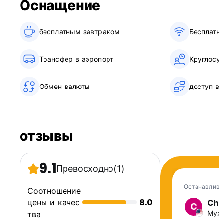
Оснащение
бесплатным завтраком‎
Бесплат
Трансфер в аэропорт
Круглос
Обмен валюты
доступ 
отзывы
9.1
Превосходно
(1)
Останавлив
Соотношение
цены и качес
8.0
Ch
C
Муж
тва