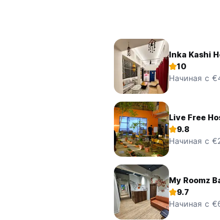
Inka Kashi H
10
Начиная с €
Live Free Ho
9.8
Начиная с €
My Roomz B
9.7
Начиная с €