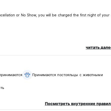
ncellation or No Show, you will be charged the first night of your 
читать дале
 принимаются
Принимаются постояльцы с животными
сть
Посмотреть внутренние правил