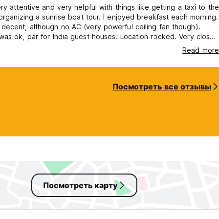
ry attentive and very helpful with things like getting a taxi to the
ng a sunrise boat tour. I enjoyed breakfast each morning.
ecent, although no AC (very powerful ceiling fan though).
 par for India guest houses. Location rocked. Very close
You will probably have to walk the last quarter mile as tuk-tuks
Read more
can’t go in the narrow streets.
Посмотреть все отзывы
Посмотреть карту