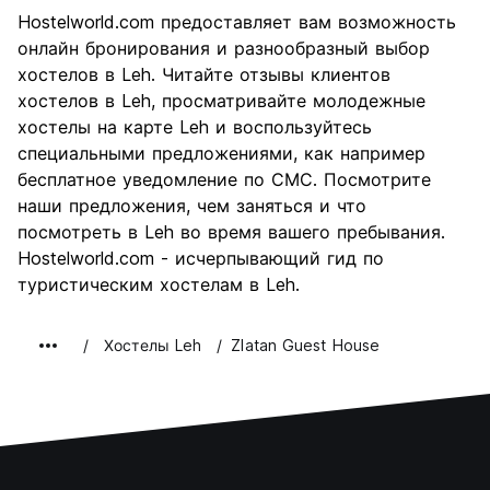
Осмотр
8.0
Hostelworld.com предоставляет вам возможность
достопримечательностей
онлайн бронирования и разнообразный выбор
Культура
10.0
хостелов в Leh. Читайте отзывы клиентов
Ночная жизнь
хостелов в Leh, просматривайте молодежные
2.0
хостелы на карте Leh и воспользуйтесь
Соотношение цены и
8.0
специальными предложениями, как например
качества
бесплатное уведомление по СМС. Посмотрите
наши предложения, чем заняться и что
посмотреть в Leh во время вашего пребывания.
Hostelworld.com - исчерпывающий гид по
туристическим хостелам в Leh.
Хостелы Leh
Zlatan Guest House