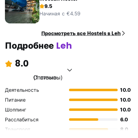
9.5
Начиная с €4.59
Просмотреть все Hostels в Leh
Подробнее
Leh
8.0
Отлично
(1 отзывы)
Деятельность
10.0
Питание
10.0
Шоппинг
10.0
Расслабиться
6.0
Транспорт
8.0