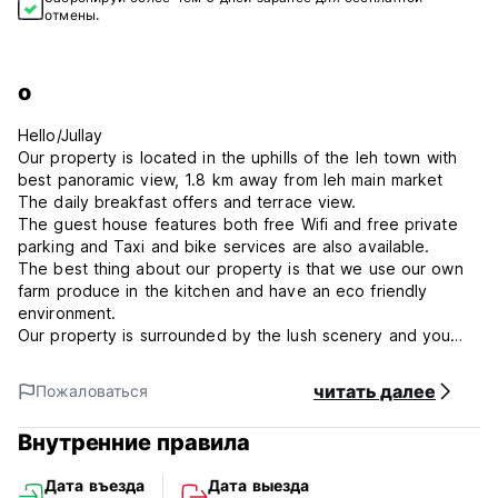
отмены.
о
Hello/Jullay
Our property is located in the uphills of the leh town with
best panoramic view, 1.8 km away from leh main market
The daily breakfast offers and terrace view.
The guest house features both free Wifi and free private
parking and Taxi and bike services are also available.
The best thing about our property is that we use our own
farm produce in the kitchen and have an eco friendly
environment.
Our property is surrounded by the lush scenery and you
can experience the breeze of the fresh air and quiet
environment.
читать далее
Пожаловаться
Popular points of interest near the guest house include
Shanti Stupa, sankar gompa , pagaling zing pool, korean
Внутренние правила
temple.
Дата въезда
Дата выезда
We believe in responsible tourism and initiating the best we