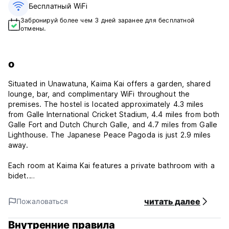
Бесплатный WiFi
Забронируй более чем 3 дней заранее для бесплатной
отмены.
о
Situated in Unawatuna, Kaima Kai offers a garden, shared
lounge, bar, and complimentary WiFi throughout the
premises. The hostel is located approximately 4.3 miles
from Galle International Cricket Stadium, 4.4 miles from both
Galle Fort and Dutch Church Galle, and 4.7 miles from Galle
Lighthouse. The Japanese Peace Pagoda is just 2.9 miles
away.
Each room at Kaima Kai features a private bathroom with a
bidet.
Kaima Kai is conveniently close to popular attractions such
читать далее
Пожаловаться
as Unawatuna Beach, Dalawella Beach, and Mihiripenna
Beach. The nearest airport, Koggala Airport, is 4.3 miles
Внутренние правила
from the property.