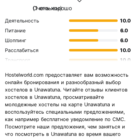
Очень хорошо
(1 отзывы)
Деятельность
10.0
Питание
6.0
Шоппинг
6.0
Расслабиться
10.0
Транспорт
10.0
Осмотр
6.0
Hostelworld.com предоставляет вам возможность
достопримечательностей
онлайн бронирования и разнообразный выбор
Культура
4.0
хостелов в Unawatuna. Читайте отзывы клиентов
Ночная жизнь
хостелов в Unawatuna, просматривайте
10.0
молодежные хостелы на карте Unawatuna и
Соотношение цены и
8.0
воспользуйтесь специальными предложениями,
качества
как например бесплатное уведомление по СМС.
Посмотрите наши предложения, чем заняться и
что посмотреть в Unawatuna во время вашего