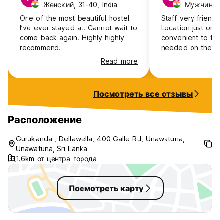
Женский, 31-40, India
Мужчина, 
One of the most beautiful hostel
Staff very friendl
I’ve ever stayed at. Cannot wait to
Location just on 
come back again. Highly highly
convenient to travel . C
recommend.
needed on the b
improve more on 
Read more
washroom .
Посмотреть все отзывы
Расположение
Gurukanda , Dellawella, 400 Galle Rd, Unawatuna,
Unawatuna, Sri Lanka
1.6km от центра города
Посмотреть карту