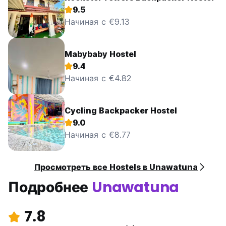
9.5
Начиная с €9.13
Mabybaby Hostel
9.4
Начиная с €4.82
Cycling Backpacker Hostel
9.0
Начиная с €8.77
Просмотреть все Hostels в Unawatuna
Подробнее
Unawatuna
7.8