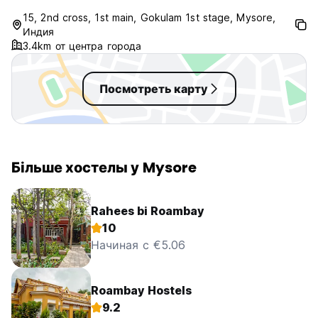
15, 2nd cross, 1st main, Gokulam 1st stage, Mysore,
Индия
3.4km от центра города
Посмотреть карту
Більше хостелы у Mysore
Rahees bi Roambay
10
Начиная с €5.06
Roambay Hostels
9.2