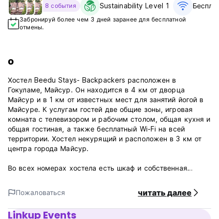
Sustainability Level 1
Бесплат
8 события
Забронируй более чем 3 дней заранее для бесплатной
отмены.
о
Хостел Beedu Stays- Backpackers расположен в
Гокуламе, Майсур. Он находится в 4 км от дворца
Майсур и в 1 км от известных мест для занятий йогой в
Майсуре. К услугам гостей две общие зоны, игровая
комната с телевизором и рабочим столом, общая кухня и
общая гостиная, а также бесплатный Wi-Fi на всей
территории. Хостел некурящий и расположен в 3 км от
центра города Майсур.
Во всех номерах хостела есть шкаф и собственная
ванная комната (да-да!). Все номера в хостеле Beedu -
Backpackers имеют собственную ванную комнату и
читать далее
Пожаловаться
постельное белье.
Linkup Events
Холм Чамунди находится в 15 км, железнодорожный