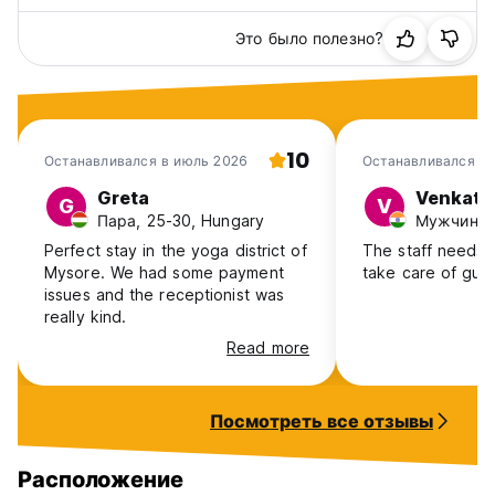
Это было полезно?
10
Останавливался в июль 2026
Останавливался в 
Greta
Venkat
G
V
Пара, 25-30, Hungary
Мужчина, 
Perfect stay in the yoga district of
The staff needs t
Mysore. We had some payment
take care of gues
issues and the receptionist was
really kind.
Read more
Посмотреть все отзывы
Расположение