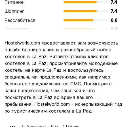
Питание
7.4
Шоппинг
7.4
Расслабиться
6.6
Транспорт
6.8
Осмотр
7.7
Hostelworld.com предоставляет вам возможность
достопримечательностей
онлайн бронирования и разнообразный выбор
Культура
7.8
хостелов в La Paz. Читайте отзывы клиентов
Ночная жизнь
хостелов в La Paz, просматривайте молодежные
7.0
хостелы на карте La Paz и воспользуйтесь
Соотношение цены и
8.5
специальными предложениями, как например
качества
бесплатное уведомление по СМС. Посмотрите
наши предложения, чем заняться и что
посмотреть в La Paz во время вашего
пребывания. Hostelworld.com - исчерпывающий гид
по туристическим хостелам в La Paz.
Хостелы La Paz
Milenio