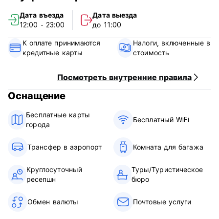
Cancellation Policy: 1 days before arrival. In case of a late
Дата въезда
Дата выезда
cancellation or No Show, you will be charged the first night
12:00 - 23:00
до 11:00
of your stay.
К оплате принимаются
Налоги, включенные в
Check in from 12.00 to 23.00
кредитные карты
стоимость
Check out before 11.00
Payment upon arrival by cash, credit and debit card
Посмотреть внутренние правила
Taxes included
Оснащение
Breakfast not included
Бесплатные карты
General:
Бесплатный WiFi
города
24 hours reception.
No special conditions
Трансфер в аэропорт
Комната для багажа
Круглосуточный
Туры/Туристическое
ресепшн
бюро
Обмен валюты
Почтовые услуги