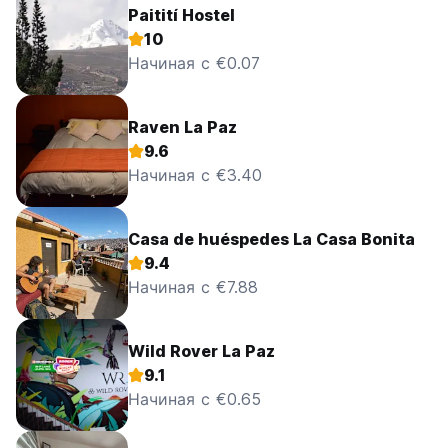
Paitití Hostel
10
Начиная с €0.07
Raven La Paz
9.6
Начиная с €3.40
Casa de huéspedes La Casa Bonita
9.4
Начиная с €7.88
Wild Rover La Paz
9.1
Начиная с €0.65