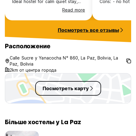
Ideal hostel for calm quiet stay,
Cons: - no hot water in the
not the most social.
showers… (that is
Read more
social at all, mor
yourself.
Посмотреть все отзывы
Расположение
Calle Sucre y Yanacocha N° 860, La Paz, Bolivia, La
Paz, Bolivia
2km от центра города
Посмотреть карту
Більше хостелы у La Paz