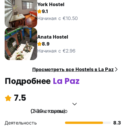
York Hostel
9.1
Начиная с €10.50
Anata Hostel
8.9
Начиная с €2.96
Просмотреть все Hostels в La Paz
Подробнее
La Paz
7.5
Очень хорошо
(330 отзывы)
Деятельность
8.3