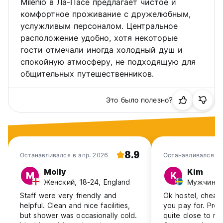
Milenio в Ла-Пасе предлагает чистое и
комфортное проживание с дружелюбным,
услужливым персоналом. Центральное
расположение удобно, хотя некоторые
гости отмечали иногда холодный душ и
спокойную атмосферу, не подходящую для
общительных путешественников.
Это было полезно?
8.9
Останавливался в апр. 2026
Останавливался в 
Molly
Kim
M
K
Женский, 18-24, England
Мужчина,
Staff were very friendly and
Ok hostel, cheap
helpful. Clean and nice facilities,
you pay for. Pros: - nice beds -
but shower was occasionally cold.
quite close to re