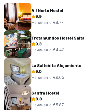
All Norte Hostel
9.9
Начиная с €8.77
Trotamundos Hostel Salta
9.3
Начиная с €4.40
La Salteñita Alojamiento
9.0
Начиная с €9.65
Sanfra Hostel
8.8
Начиная с €5.87