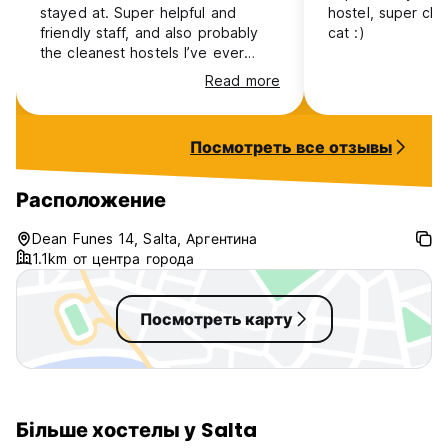
stayed at. Super helpful and
hostel, super cle
friendly staff, and also probably
cat :)
the cleanest hostels I’ve ever
been to. Really did feel like a
Read more
home away from home. It’s not
super social and had more of a
layed back vibe when I was there
Посмотреть все отзывы
which was perfect for me. Can’t
recommend enough!
Расположение
Dean Funes 14, Salta, Аргентина
1.1km от центра города
Посмотреть карту
Більше хостелы у Salta