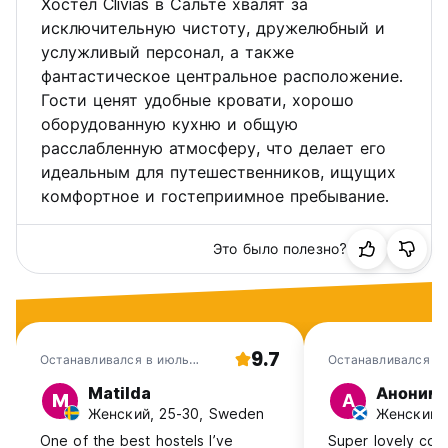
Хостел Clivias в Сальте хвалят за
NOT free. The charges depends on the value that is
исключительную чистоту, дружелюбный и
passed to us by the company in charge of the parking lot.
услужливый персонал, а также
Taxes are included.
фантастическое центральное расположение.
We don’t have breakfast. One infusion per day is included.
Гости ценят удобные кровати, хорошо
оборудованную кухню и общую
расслабленную атмосферу, что делает его
идеальным для путешественников, ищущих
комфортное и гостеприимное пребывание.
Это было полезно?
9.7
Останавливался в июль
Останавливался в
2026
2026
Matilda
Аноним
M
А
Женский, 25-30, Sweden
Женский, 
One of the best hostels I’ve
Super lovely cou