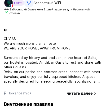
Бесплатный WiFi
гости
Забронируй более чем 2 дней заранее для бесплатной
отмены.
о
CLIVIAS
We are much more than a hostel.
WE ARE YOUR HOME, AWAY FROM HOME.
Surrounded by history and tradition, in the heart of Salta,
our hostel is located. An Urban Oasis to rest and share with
others guests.
Relax on our patios and common areas, connect with other
travelers, and enjoy our fully equipped kitchen. A space
specially designed for sleeping peacefully, socializing, and
recharging.
читать далее
Пожаловаться
Prime Location:
Внутренние правила
✔ Steps from: