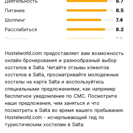
Деятельность
8.7
Питание
8.5
Шоппинг
7.4
Расслабиться
8.2
Транспорт
7.8
Осмотр
8.3
Hostelworld.com предоставляет вам возможность
достопримечательностей
онлайн бронирования и разнообразный выбор
Культура
8.6
хостелов в Salta. Читайте отзывы клиентов
Ночная жизнь
хостелов в Salta, просматривайте молодежные
7.6
хостелы на карте Salta и воспользуйтесь
Соотношение цены и
8.3
специальными предложениями, как например
качества
бесплатное уведомление по СМС. Посмотрите
наши предложения, чем заняться и что
посмотреть в Salta во время вашего пребывания.
Hostelworld.com - исчерпывающий гид по
туристическим хостелам в Salta.