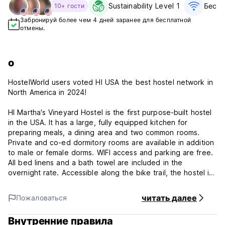
Sustainability Level 1
Беспл
10+ гости
Забронируй более чем 4 дней заранее для бесплатной
отмены.
о
HostelWorld users voted HI USA the best hostel network in
North America in 2024!
HI Martha's Vineyard Hostel is the first purpose-built hostel
in the USA. It has a large, fully equipped kitchen for
preparing meals, a dining area and two common rooms.
Private and co-ed dormitory rooms are available in addition
to male or female dorms. WIFI access and parking are free.
All bed linens and a bath towel are included in the
overnight rate. Accessible along the bike trail, the hostel is
a great place for groups. There is a spacious yard for
outdoor dining or a great game of sand volleyball.
читать далее
Пожаловаться
The Vineyard Hostel is centrally located between the
Внутренние правила
Aquinnah Clay Cliffs, Menemsha Fishing Village and the