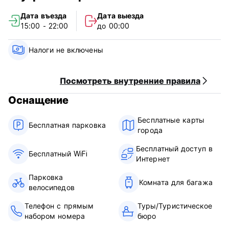
'Ginger Bread' Cottages of Oak Bluffs. There is bus stop
Дата въезда
Дата выезда
across the street for easy access to all points on the island.
15:00 - 22:00
до 00:00
Martha's Vineyard is an island with a rich history, offering
summer recreation opportunities ranging from beautiful
public beaches, bicycle paths and art galleries to chartered
Налоги не включены
fishing trips, kayak adventures and farm visits.
Seasonal hostel operation: mid-May to mid-Oct
Посмотреть внутренние правила
Оснащение
Бесплатные карты
Бесплатная парковка
города
Бесплатный доступ в
Бесплатный WiFi
Интернет
Парковка
Комната для багажа
велосипедов
Телефон с прямым
Туры/Туристическое
набором номера
бюро