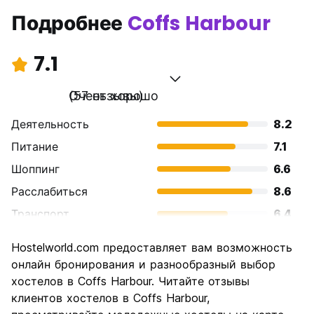
Подробнее
Coffs Harbour
7.1
Очень хорошо
(57 отзывы)
Деятельность
8.2
Питание
7.1
Шоппинг
6.6
Расслабиться
8.6
Транспорт
6.4
Осмотр
6.9
Hostelworld.com предоставляет вам возможность
достопримечательностей
онлайн бронирования и разнообразный выбор
Культура
6.1
хостелов в Coffs Harbour. Читайте отзывы
Ночная жизнь
клиентов хостелов в Coffs Harbour,
6.5