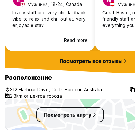
E
N
Мужчина, 18-24, Canada
Мужчина, 
lovely staff and very chill laidback
Great Hostel, real
vibe to relax and chill out at. very
friendly staff and
enjoyable stay
everything you n
Read more
Посмотреть все отзывы
Расположение
312 Harbour Drive, Coffs Harbour, Australia
2.3km от центра города
Посмотреть карту