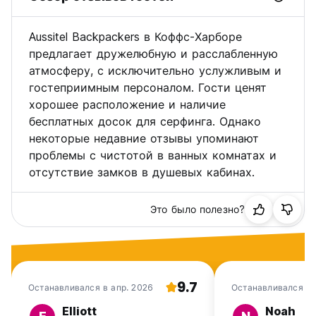
Примечание: при регистрации заезда необходимо
Aussitel Backpackers в Коффс-Харборе
предъявить загранпаспорт. Все гости должны быть
предлагает дружелюбную и расслабленную
старше 18 лет. Жители общежития должны быть в
атмосферу, с исключительно услужливым и
возрасте от 18 до 35 лет.
гостеприимным персоналом. Гости ценят
хорошее расположение и наличие
Рождество и Новый год
бесплатных досок для серфинга. Однако
Регистрация заезда и отъезда не осуществляется на
некоторые недавние отзывы упоминают
Рождество 25 декабря 2020 года и в День подарков.
проблемы с чистотой в ванных комнатах и
За все бронирования в период с 22 декабря 2020 года по
отсутствие замков в душевых кабинах.
10 января 2021 года будет взиматься полная стоимость в
день бронирования.
Это было полезно?
Все бронирования в эти даты не подлежат возврату.
С 24 по 27/12 декабря 2020 года трансфер не
предоставляется. (Auto-translated from original language)
9.7
Останавливался в апр. 2026
Останавливался в 
Elliott
Noah