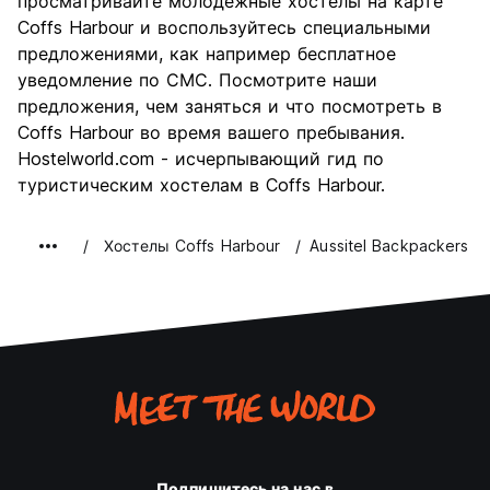
просматривайте молодежные хостелы на карте
Соотношение цены и
7.5
Coffs Harbour и воспользуйтесь специальными
качества
предложениями, как например бесплатное
уведомление по СМС. Посмотрите наши
предложения, чем заняться и что посмотреть в
Coffs Harbour во время вашего пребывания.
Hostelworld.com - исчерпывающий гид по
туристическим хостелам в Coffs Harbour.
Хостелы Coffs Harbour
Aussitel Backpackers
Подпишитесь на нас в