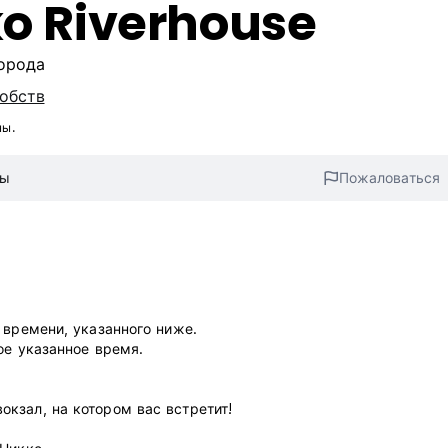
ko Riverhouse
города
добств
ны.
вы
Пожаловаться
 времени, указанного ниже.
ое указанное время.
кзал, на котором вас встретит!