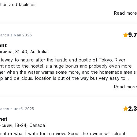
ion and facilities
Read more
9.7
ался в май 2026
ent
чина, 31-40, Australia
taway to nature after the hustle and bustle of Tokyo. River
ght next to the hostel is a huge bonus and probably even more
mer when the water warms some more, and the homemade meals
 and delicious. location is out of the way but very easy to
 free hostel organised transfers morning and evening - just need
Read more
ff know at least a few hours in advance. Plenty of info about
es and onsens in wider Nikko. Basically all a hostel should be
2.3
ался в нояб. 2025
net
ский, 18-24, Canada
 matter what I write for a review. Scout the owner will take it