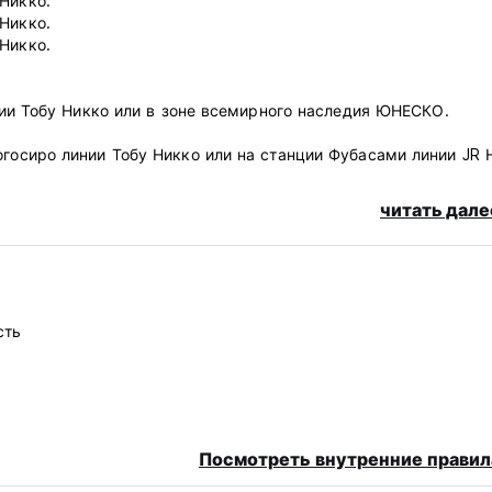
 Никко.
 Никко.
 Никко.
ции Тобу Никко или в зоне всемирного наследия ЮНЕСКО.
осиро линии Тобу Никко или на станции Фубасами линии JR 
итесь с нами о времени за день заранее.
читать дале
в ближайшем ресторане. Доступны веганские и вегетариански
велосипедов, чтобы запереть велосипед.
сть
наверху в главном здании, если вы предпочитаете готовить
Посмотреть внутренние правил