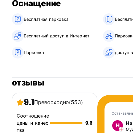
Оснащение
Без комендантского часа/без локаута — наслаждайтесь 
совершайте полуночные прогулки. Поблизости нет ни сув
Бесплатная парковка
Бесплат
горы и красивая река.
Бесплатный Wi-Fi повсюду (по оптоволоконному соедине
Бесплатный доступ в Интернет
Парковк
отдельные комнаты и дополнительные помещения.
АБСОЛЮТНО храпящие не допускаются, если только они
Парковка
доступ 
Вы можете взять напрокат велосипеды за 500 иен и пок
Заезд в любое время с 16:00 до 23:30 / выезд до 11:00.
отзывы
Только наличные (йены) при регистрации заезда.
С весны 2009 года открыт с середины марта до середи
9.1
Превосходно
(553)
англоговорящий (Auto-translated from original language)
Останавлив
Соотношение
цены и качес
9.6
Ha
H
Муж
тва