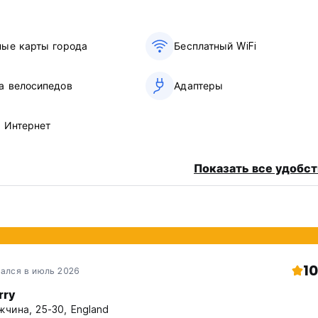
звездами ночью, гуляйте в лаундже на открытом воздухе у ре
енирных магазинов, ни городских огней. Только звезды, дере
ные карты города
Бесплатный WiFi
нию), включая пляж, лаундж под открытым небом, комнату от
а велосипедов
Адаптеры
 не являются частью группы, зарезервировавшей ВСЮ комнат
в Интернет
ататься по дороге вдоль реки и 250 вишневых деревьев.
Показать все удобст
ны ноября.
10
ался в июль 2026
rry
чина, 25-30, England