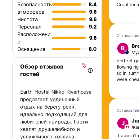
Безопасность
8.4
Great locat
атмосфера
9.6
Чистота
9.6
Персонал
9.2
Расположени
Останавлив
9.6
е
Br
B
Оснащение
8.0
Муж
perfect ge
Обзор отзывов
flowing ri
so in sum
гостей
were cheap
reach with
Earth Hostel Nikko Riverhouse
to let sta
nearby hik
предлагает уединенный
отдых на берегу реки,
Останавлив
идеально подходящий для
Ja
любителей природы. Гости
J
Жен
хвалят дружелюбного и
It doesn’t
услужливого хозяина