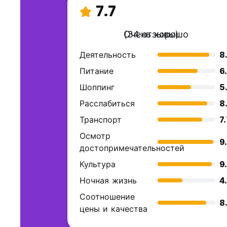
7.7
Очень хорошо
(34 отзывы)
Деятельность
8
Питание
6
Шоппинг
5
Расслабиться
8
Транспорт
7
Осмотр
9
достопримечательностей
Культура
9
Ночная жизнь
4
Соотношение
8
цены и качества