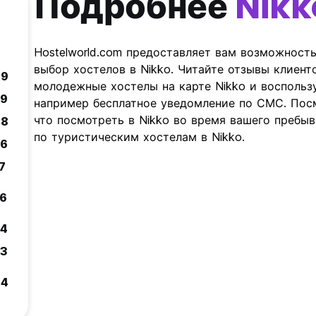
Подробнее
Nikk
Hostelworld.com предоставляет вам возможност
выбор хостелов в Nikko. Читайте отзывы клиент
.9
молодежные хостелы на карте Nikko и воспольз
.9
например бесплатное уведомление по СМС. Посм
что посмотреть в Nikko во время вашего пребыв
.8
по туристическим хостелам в Nikko.
.6
.7
.6
.4
.3
.4