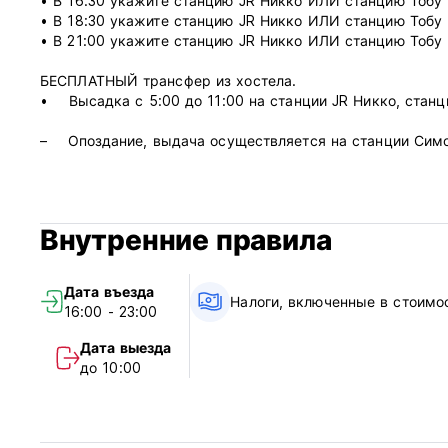
• В 16:30 укажите станцию ​​JR Никко ИЛИ станцию ​​Тобу
• В 18:30 укажите станцию ​​JR Никко ИЛИ станцию ​​Тобу
• В 21:00 укажите станцию ​​JR Никко ИЛИ станцию ​​Тобу
БЕСПЛАТНЫЙ трансфер из хостела.
• Высадка с 5:00 до 11:00 на станции JR Никко, стан
– Опоздание, выдача осуществляется на станции Симог
Если вы прибываете позднее 21:00, пожалуйста, договор
Завтрак, обед и ужин можно приобрести на месте или 
Внутренние правила
блюда.
Бесплатная парковка для автомобилей и подставка для 
Дата въезда
Расположение дома у реки социальное.
Налоги, включенные в стоимо
16:00 - 23:00
Полностью укомплектованная посуда на гостевой кухне 
самостоятельно.
Дата выезда
Алкоголь можно приобрести
до 10:00
БЕСПЛАТНЫЙ ТРАНСФЕР туда и обратно