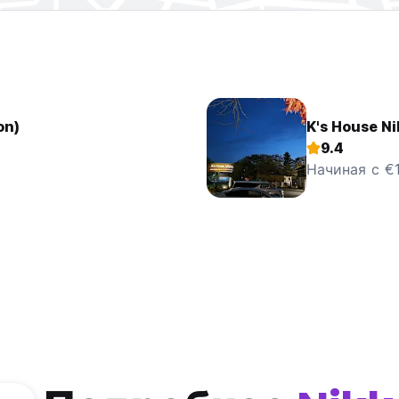
on)
K's House N
9.4
Начиная с €1