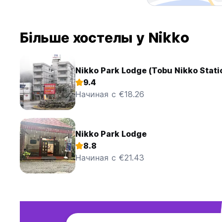
Більше хостелы у Nikko
Nikko Park Lodge (Tobu Nikko Stati
9.4
Начиная с €18.26
Nikko Park Lodge
8.8
Начиная с €21.43