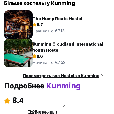
Більше хостелы у Kunming
Вы можете доехать до нашего хостела на метро или
такси (27 км, около 80-100 юаней).
От аэропорта Куньмин (昆明长水机场) сядьте на линию
The Hump Route Hostel
метро 6 (东部汽车站), затем пересядьте на линию 3 Wu Yi
9.7
Rd.(五一路站), затем пересядьте на линию 5 и сойдите на
остановке Hua Shan West. Роуд. Выход со станции D (华山
Начиная с €7.13
西路站 D出口), затем идите прямо, пройдите 200 метров
до первого светофора. Поверните направо, пройдите 50
Kunming Cloudland International
метров с правой стороны — это Упланд.
Youth Hostel
9.6
4. От Южного автовокзала 昆明南部汽车站.
Начиная с €7.52
Вы можете доехать до нашего хостела на метро или
такси (15 км, около 50-60 юаней).
Просмотреть все Hostels в Kunming
Сядьте на линию метро 1 от Южного автовокзала (昆明汽
车站站) до Северного железнодорожного вокзала (火车北
Подробнее
Kunming
站), затем пересядьте на линию 5 и сойдите на Hua Shan
West Rd. Выход со станции D (华山西路站 D出口), затем
идите прямо, пройдите 200 метров до первого
8.4
светофора. Поверните направо, пройдите 50 метров с
правой стороны — это Упланд.
Отлично
(227 отзывы)