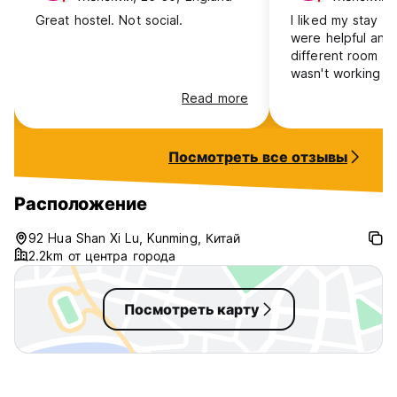
1. От Южного железнодорожного вокзала Куньмина.
Great hostel. Not social.
I liked my stay h
Вы можете доехать до нашего хостела на метро или
were helpful and
такси (31 км, около 80-100 юаней).
different room w
Сядьте на линию метро 1 от Южного железнодорожного
wasn't working p
вокзала Куньмина (昆明高铁南站) до Северного
room. The locatio
железнодорожного вокзала (火车北站), затем пересядьте
Read more
convenient, right
на линию 5 и сойдите на улице Хуа Шань Вест Роуд.
which is perfect 
Выход со станции D (华山西路站 D出口), затем идите
stroll. The food h
прямо, пройдите 200 метров до первого светофора.
Посмотреть все отзывы
good, I got the 
Поверните направо, пройдите 50 метров с правой
rice and was plea
стороны — это Упланд.
by how tasty it w
Расположение
2. От железнодорожного вокзала Куньмина 昆明站.
Вы можете доехать до нашего хостела на метро или
такси (4-5 км, около 20 юаней).
92 Hua Shan Xi Lu, Kunming, Китай
Сядьте на линию метро 1 от железнодорожного вокзала
2.2km от центра города
Куньмина (昆明站) до Северного железнодорожного
вокзала (火车北站), затем пересядьте на линию 5 и
сойдите на улице Хуа Шань Вест Роуд. Выход со станции
Посмотреть карту
D (华山西路站 D出口), затем идите прямо, пройдите 200
метров до первого светофора. Поверните направо,
пройдите 50 метров с правой стороны — это Упланд.
3. Из аэропорта (昆明长水机场).