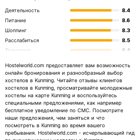
Деятельность
8.4
(Auto-translated from original language)
Питание
8.6
Шоппинг
8.3
Расслабиться
8.5
Транспорт
8.4
Осмотр
8.2
Hostelworld.com предоставляет вам возможность
достопримечательностей
онлайн бронирования и разнообразный выбор
Культура
8.3
хостелов в Kunming. Читайте отзывы клиентов
Ночная жизнь
хостелов в Kunming, просматривайте молодежные
8.1
хостелы на карте Kunming и воспользуйтесь
Соотношение цены и
8.4
специальными предложениями, как например
качества
бесплатное уведомление по СМС. Посмотрите
наши предложения, чем заняться и что
посмотреть в Kunming во время вашего
пребывания. Hostelworld.com - исчерпывающий гид