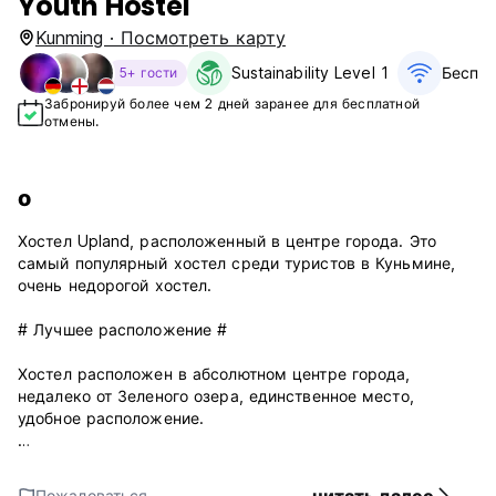
Youth Hostel
Kunming · Посмотреть карту
Sustainability Level 1
Беспла
5+ гости
Забронируй более чем 2 дней заранее для бесплатной
отмены.
о
Хостел Upland, расположенный в центре города. Это
самый популярный хостел среди туристов в Куньмине,
очень недорогой хостел.
# Лучшее расположение #
Хостел расположен в абсолютном центре города,
недалеко от Зеленого озера, единственное место,
удобное расположение.
Пройдите 15 минут, чтобы добраться до основных
достопримечательностей города Куньмин:
Пожаловаться