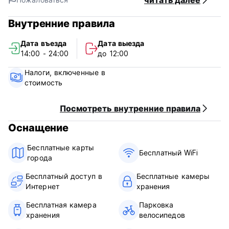
читать далее
Зеленое озеро (200 м)
Юньнаньский университет (500 м)
Внутренние правила
Храм Юань Тонг (800 м)
Зоопарк (800 м)
Дата въезда
Дата выезда
Пешеходная улица Justice Road (800 м)
14:00 - 24:00
до 12:00
Птичий и цветочный рынок (1000 м)
Налоги, включенные в
# Лучшие удобства #
стоимость
Upland является наиболее полным объектом общежития
в Куньмине. Наша аппаратная конфигурация завершена.
Посмотреть внутренние правила
Высокая производительность. Отличный душ? Удобные
Оснащение
постельные принадлежности. В хостеле есть красивый
сад.
Бесплатные карты
Бесплатный WiFi
города
# Дружелюбный персонал #
Бесплатный доступ в
Бесплатные камеры
Персонал может очень хорошо говорить по-английски?
Интернет
хранения
полезно? и дружелюбно.
Бесплатная камера
Парковка
?Бесплатное обслуживание?
хранения
велосипедов