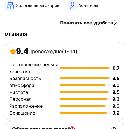
• Бесплатный бильярд
Зал для переговоров
Адаптеры
• Бесплатный вай-фай
• Бесплатные карты города
• Бесплатный доступ в Интернет.
Показать все удобств
• Бесплатная игра для Wii
• Бесплатный бильярдный стол
отзывы
• Бесплатный настольный теннис
• Бесплатная туристическая информация.
• Бесплатная камера хранения багажа
9.4
Превосходно
(1814)
• Сейф
Соотношение цены и
9.7
?Другие услуги?
качества
Безопасность
9.8
• Круглосуточная стойка регистрации
атмосфера
9.0
• Прачечные
Чистота
9.5
• Открытый сад
• Лифт
Персонал
9.3
Расположение
9.0
==========================================
Оснащение
9.2
==========
?Примечание?