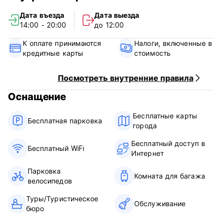
открытом воздухе, гостиная с телевизором и мини-
Дата въезда
Дата выезда
кухней, холодильник, микроволновая печь, монетная
14:00 - 20:00
до 12:00
прачечная и сушилка, общественная ванная комната с
душем, фен. (Auto-translated from original language)
К оплате принимаются
Налоги, включенные в
кредитные карты
стоимость
Посмотреть внутренние правила
Оснащение
Бесплатные карты
Бесплатная парковка
города
Бесплатный доступ в
Бесплатный WiFi
Интернет
Парковка
Комната для багажа
велосипедов
Туры/Туристическое
Обслуживание
бюро