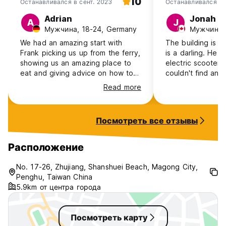
10
Останавливался в сент. 2023
Останавливался в 
Adrian
Jonah
A
J
Мужчина, 18-24, Germany
Мужчина, 
We had an amazing start with
The building is s
Frank picking us up from the ferry,
is a darling. He h
showing us an amazing place to
electric scooter
eat and giving advice on how to
couldn't find any
rent scooters. He truly is a gem
satisfactory for i
Read more
and made our time in Penghu an
rooms are very cu
unforgettable experience. The
hostel is located just 3min from
Посмотреть все отзывы
the most beautiful beach of
Penghu. For breakfast, there were
always eggs, jam, peanutbutter
Расположение
and toast we could just take from
the fridge. The rooms are clean
No. 17-26, Zhujiang, Shanshuei Beach, Magong City,
and I despite the mattresses
Penghu, Taiwan China
being hard I seldomly slept so
5.9km от центра города
well! 100% recommended!
Посмотреть карту