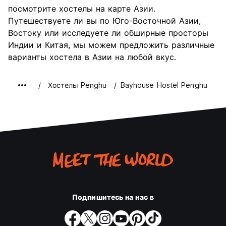
Культура
8.0
посмотрите хостелы на карте Азии.
Ночная жизнь
Путешествуете ли вы по Юго-Восточной Азии,
4.0
Востоку или исследуете ли обширные просторы
Соотношение цены и
8.0
Индии и Китая, мы можем предложить различные
качества
варианты хостела в Азии на любой вкус.
Хостелы Penghu
Bayhouse Hostel Penghu
Подпишитесь на нас в