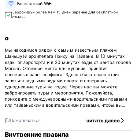
Бесплатный WiFi
Забронируй более чем 15 дней заранее для бесплатной
отмены.
о
Мы находимся рядом с самым известным пляжем
Шаньшуэй архипелага Пэнху на Тайване. В 10 минутах
езды от аэропорта и в 20 минутах езды от центра города
Магонг. Отличное место для купания, принятия
солнечных ванн, серфинга. Здесь обязательно стоит
заняться водными видами спорта и совершить
однодневные туры на лодке. Через нас вы можете
забронировать туры и мероприятия. Пожалуйста,
приходите с международными водительскими правами
или тайваньскими водительскими правами, чтобы вы
могли арендовать скутер или автомобиль и исследовать
этот остров со всех сторон.
читать далее
Пожаловаться
Особенности хостела: Кондиционер, бесплатный Wi-Fi,
Внутренние правила
общественный компьютер с доступом в Интернет, душ на