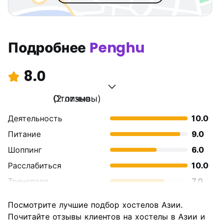
Подробнее
Penghu
8.0
Отлично
(2 отзывы)
Деятельность
10.0
Питание
9.0
Шоппинг
6.0
Расслабиться
10.0
Транспорт
7.0
Осмотр
10.0
Посмотрите лучшие подбор хостелов Азии.
достопримечательностей
Почитайте отзывы клиентов на хостелы в Азии и