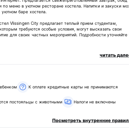
 Интернет. Предлагается свежеприготовленный завтрак, обед 
и по меню в уютном ресторане хостела. Напитки и закуски м
в уютном баре хостела.
тел Vlissingen City предлагает теплый прием студентам,
которым требуются особые условия, могут высказать свои
тие для своих частных мероприятий. Подробности уточняйте 
читать дале
матрасами и двухъярусными кроватями.
телом.
ребенком
К оплате кредитные карты не принимаются
тические пожелания уважаются. Доступны упакованные завтра
тся постояльцы с животными
Налоги не включены
Посмотреть внутренние правил