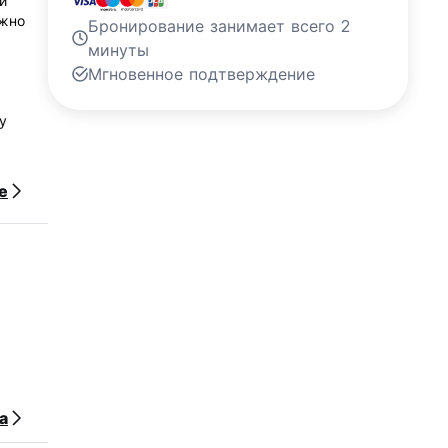
и
ожно
Бронирование занимает всего 2
минуты
Мгновенное подтверждение
у
е
ки и
а