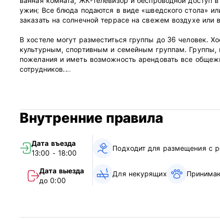
ванная комната, ЖК-телевизор и беспроводной доступ в
ужин; Все блюда подаются в виде «шведского стола» ил
заказать на солнечной террасе на свежем воздухе или 
В хостеле могут разместиться группы до 36 человек. Хос
культурным, спортивным и семейным группам. Группы, 
пожелания и иметь возможность арендовать все общежи
сотрудников.
Возможности и удобства хостела:
• 2-, 4- и 6-местные номера с удобными пружинными 
Внутренние правила
• ЖК-телевизор в каждой комнате
• Собственная ванная комната в каждой комнате.
• Уютный бар и ресторан хостела
Дата въезда
• Открытая терраса на Старом рынке прямо перед хос
Подходит для размещения с 
13:00 - 18:00
• Завтрак включен в стоимость номера.
• Доступный обед, шведский стол и ужин по меню; дие
Дата выезда
Для некурящих
Принимаю
обеды
до 0:00
• Бесплатный беспроводной доступ в Интернет.
• Доступны игры, игрушки и DVD-диски.
• Прокат велосипедов
• Камера хранения багажа