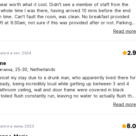
ar worth what it cost. Didn't see a member of staff from the
 whole time I was there, having arrived 10 mins before the end
e. Can't fault the room, was clean. No breakfast provided
eft at 9:30am, not sure if this was provided after or not. Parking
n the posting, but this is not true, I parked in a paid car park a 10
Read more
k from the hostel. Probably wouldn't recommend this place
 considering the cost.
2.9
ался в окт. 2024
ne
чина, 25-30, Netherlands
ancel my stay due to a drunk man, who apparently lived there for
eady, being incredibly loud while getting up between 3 and 4
throom ceiling, wall and door frame were covered in black
toiled flush constantly run, leaving no water to actually flush the
Read more
ted with the owner who promised to have it cleaned the next
d out to be an empty promise. The owner has ignored my
8.0
ался в июнь 2023