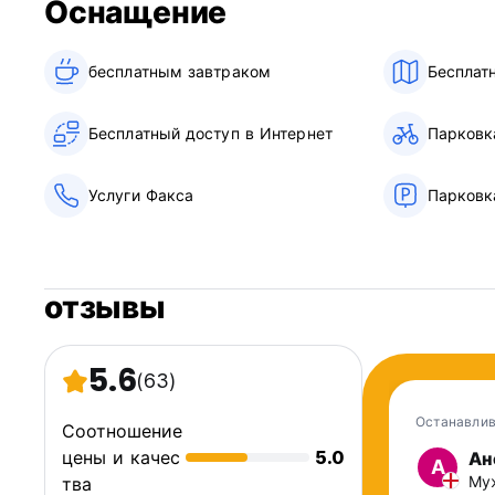
Оснащение
• Билеты со скидкой на месте в несколько ресторанов,
бесплатным завтраком‎
Бесплат
Пожалуйста, обрати внимание:
Стойка регистрации открыта с 08.00 до 18.00.
Заезд с 13:00 до 18:00.
Бесплатный доступ в Интернет
Парковк
Выезд до 11:00
Политика отмены: бесплатно за 24 часа до дня прибытия
Принимаются дебетовые карты;
Услуги Факса
Парковк
Кредитные карты не принимаются
Туристический налог составляет 1,50 евро на человека 
Visa Electron и MasterCard. (Auto-translated from original 
отзывы
5.6
(63)
Останавлив
Соотношение
цены и качес
5.0
Ан
А
Муж
тва