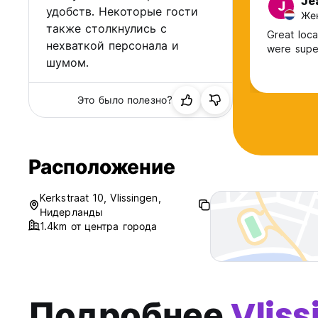
Je
J
удобств. Некоторые гости
Жен
также столкнулись с
Great loca
нехваткой персонала и
were supe
шумом.
Это было полезно?
Расположение
Kerkstraat 10, Vlissingen,
Нидерланды
1.4km от центра города
Подробнее
Vlis