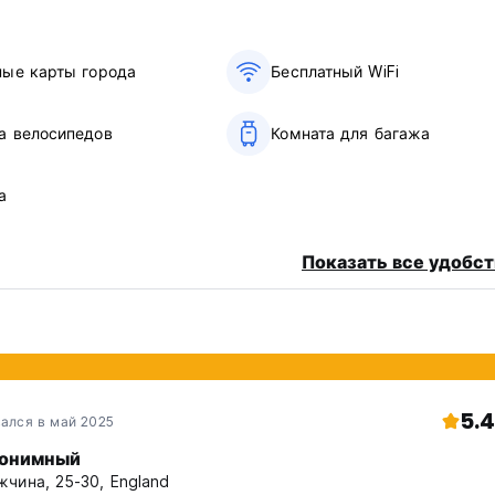
 пабов и достопримечательностей.
ные карты города
Бесплатный WiFi
а велосипедов
Комната для багажа
.
а
в 2017 году, и с этого момента мы принимаем кредитные карты
language)
Показать все удобст
5.4
ался в май 2025
онимный
чина, 25-30, England