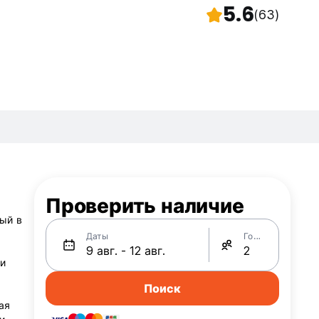
5.6
(63)
Проверить наличие
ный в
Даты
Гости
и
Поиск
ая