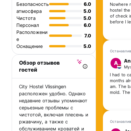
Безопасность
6.0
Nowhere ne
hostel the
атмосфера
5.0
of check in tim
Чистота
5.0
before I l
Персонал
6.0
is listed o
Расположени
minute wal
7.0
е
especially
Оснащение
5.0
Останавлив
An
Обзор отзывов
A
Муж
гостей
I had to c
months alr
City Hostel Vlissingen
am. The ba
mold. The 
расположен удобно. Однако
toilet. The lack cleanliness of the place and the toiled flush have been
недавние отзывы упоминают
communica
серьезные проблемы с
day. This turne
чистотой, включая плесень и
commun
ржавчину, а также с
Останавлив
обслуживанием кроватей и