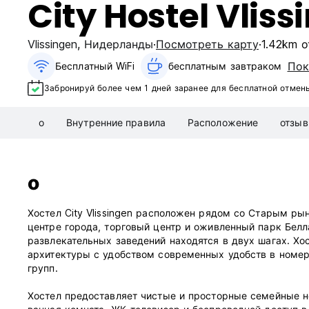
City Hostel Vliss
Vlissingen
,
Нидерланды
Посмотреть карту
1.42km 
Пок
Бесплатный WiFi
бесплатным завтраком‎
Забронируй более чем 1 дней заранее для бесплатной отмен
о
Внутренние правила
Расположение
отзы
о
Хостел City Vlissingen расположен рядом со Старым ры
центре города, торговый центр и оживленный парк Белл
развлекательных заведений находятся в двух шагах. Хо
архитектуры с удобством современных удобств в номер
групп.
Хостел предоставляет чистые и просторные семейные но