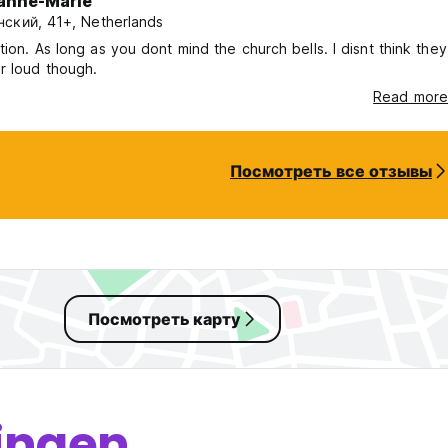
anne-Marie
ский, 41+, Netherlands
tion. As long as you dont mind the church bells. I disnt think they
r loud though.
Read more
Посмотреть все отзывы
Посмотреть карту
singen