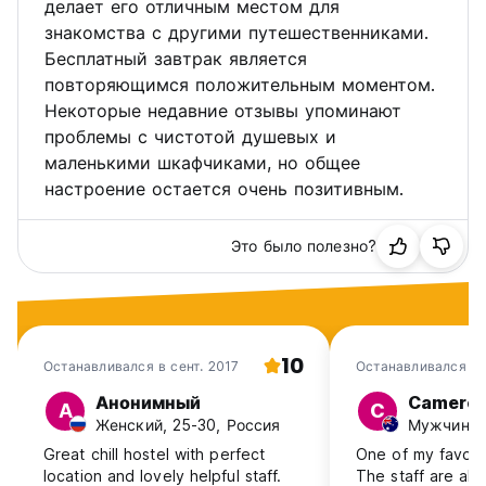
делает его отличным местом для
знакомства с другими путешественниками.
Бесплатный завтрак является
повторяющимся положительным моментом.
Некоторые недавние отзывы упоминают
проблемы с чистотой душевых и
маленькими шкафчиками, но общее
настроение остается очень позитивным.
Это было полезно?
10
Останавливался в сент. 2017
Останавливался в 
Анонимный
Camero
А
C
Женский, 25-30, Россия
Мужчина, 1
Great chill hostel with perfect
One of my favouri
location and lovely helpful staff.
The staff are all