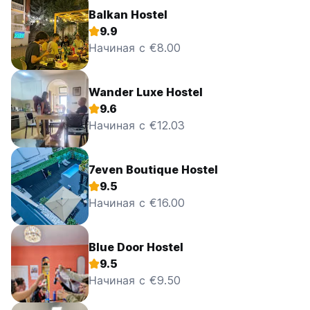
Balkan Hostel
9.9
Начиная с €8.00
Wander Luxe Hostel
9.6
Начиная с €12.03
7even Boutique Hostel
9.5
Начиная с €16.00
Blue Door Hostel
9.5
Начиная с €9.50