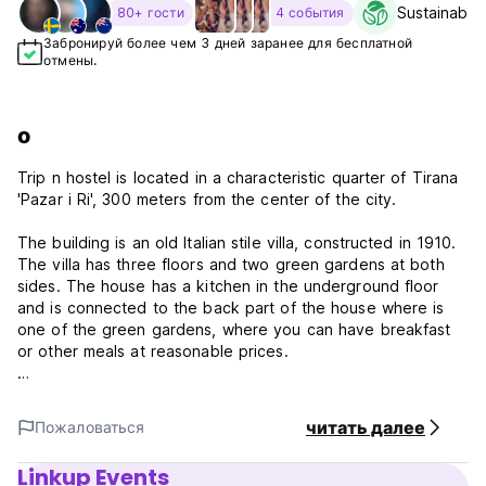
Sustainabili
80+ гости
4 события
Забронируй более чем 3 дней заранее для бесплатной
отмены.
о
Trip n hostel is located in a characteristic quarter of Tirana
'Pazar i Ri', 300 meters from the center of the city.
The building is an old Italian stile villa, constructed in 1910.
The villa has three floors and two green gardens at both
sides. The house has a kitchen in the underground floor
and is connected to the back part of the house where is
one of the green gardens, where you can have breakfast
or other meals at reasonable prices.
There is a chimney rooms in the ground floor. Common area
is located on the ground floor and has ample space to
читать далее
Пожаловаться
welcome many people, one computer and free wireless
internet . The vintage stile of the common area offers a
Linkup Events
relaxing environment.