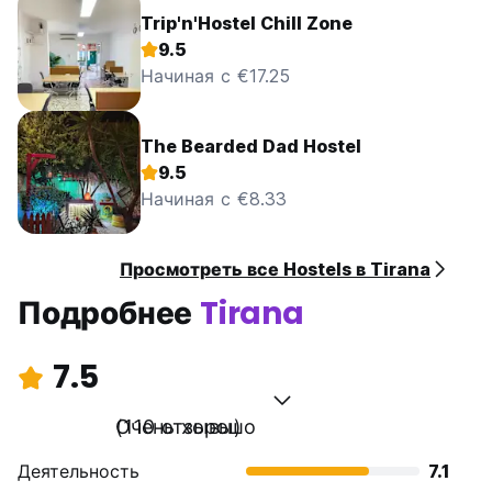
Trip'n'Hostel Chill Zone
9.5
Начиная с €17.25
The Bearded Dad Hostel
9.5
Начиная с €8.33
Просмотреть все Hostels в Tirana
Подробнее
Tirana
7.5
Очень хорошо
(110 отзывы)
Деятельность
7.1