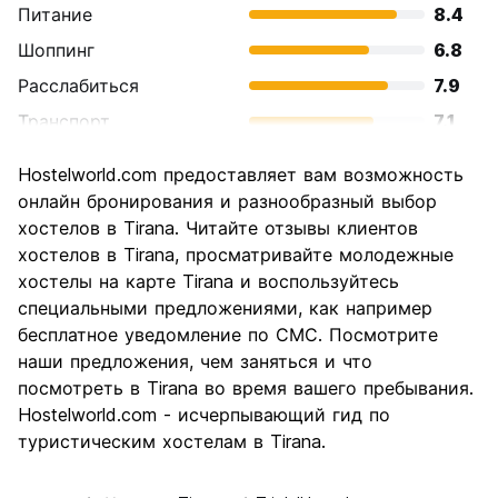
Питание
8.4
Шоппинг
6.8
Расслабиться
7.9
Транспорт
7.1
Осмотр
6.7
Hostelworld.com предоставляет вам возможность
достопримечательностей
онлайн бронирования и разнообразный выбор
Культура
7.6
хостелов в Tirana. Читайте отзывы клиентов
Ночная жизнь
хостелов в Tirana, просматривайте молодежные
7.6
хостелы на карте Tirana и воспользуйтесь
Соотношение цены и
8.7
специальными предложениями, как например
качества
бесплатное уведомление по СМС. Посмотрите
наши предложения, чем заняться и что
посмотреть в Tirana во время вашего пребывания.
Hostelworld.com - исчерпывающий гид по
туристическим хостелам в Tirana.