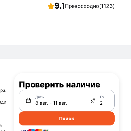
9.1
Превосходно
(1123)
Проверить наличие
ра.
Даты
Гости
ади
Поиск
а