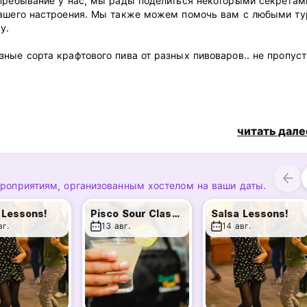
 пребывание у нас, мы рады поделиться некоторыми секретам
 вашего настроения. Мы также можем помочь вам с любыми т
у.
ные сорта крафтового пива от разных пивоваров.. не пропуст
ентре — в 2 кварталах от главной площади: Пласа-де-лас-Ар
читать дале
правленные кровати для вновь прибывших.
 пользования, светлые просторные номера и удобные кровати.
ероприятиям, организованным хостелом на ваши даты.
 музыкальный слепой тест...
 Lessons!
Pisco Sour Classes!
Salsa Lessons!
вг.
13 авг.
14 авг.
d from original language)