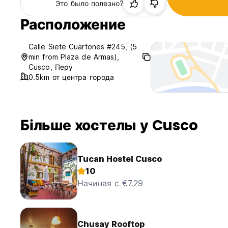
Это было полезно?
Расположение
Calle Siete Cuartones #245, (5
min from Plaza de Armas),
Cusco, Перу
0.5km от центра города
Більше хостелы у Cusco
Tucan Hostel Cusco
10
Начиная с €7.29
Chusay Rooftop