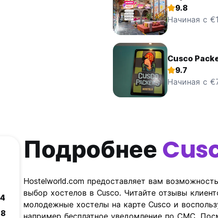
9.8
Начиная с €
Cusco Packe
9.7
Начиная с €7
Подробнее
Cus
Hostelworld.com предоставляет вам возможност
выбор хостелов в Cusco. Читайте отзывы клиент
.4
молодежные хостелы на карте Cusco и восполь
.8
например бесплатное уведомление по СМС. Посм