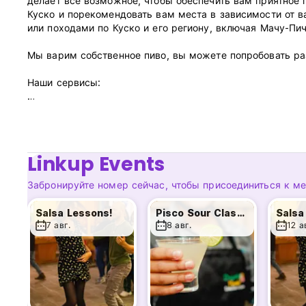
делает все возможное, чтобы обеспечить вам приятное
Куско и порекомендовать вам места в зависимости от
или походами по Куско и его региону, включая Мачу-Пич
Мы варим собственное пиво, вы можете попробовать раз
Наши сервисы:
• Отличное центральное расположение в историческом ц
• Безопасный и оживленный район.
• Американский завтрак (по желанию за 18 солей)
• Ежедневная уборка коммунальных удобств и свежеза
Linkup Events
• Открытый внутренний дворик, отличные места общего
• Wi-Fi-роутер на каждом этаже и компьютер.
Забронируйте номер сейчас, чтобы присоединиться к м
• Чай и матэ в течение всего дня
• Еженедельные мероприятия: барбекю, вечер викторин,
Salsa Lessons!
Pisco Sour Classes!
Salsa
• Супермаркет поблизости
7 авг.
8 авг.
12 а
• Кабельное телевидение и DVD.
• Бесплатное хранилище.
• Услуги прачечной
• Прокат полотенец.
• Открыто круглосуточно и без выходных. (Auto-translate