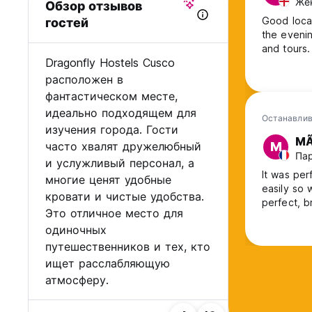
Жен
Обзор отзывов
Good locat
гостей
the evenin
and tours.
Dragonfly Hostels Cusco
расположен в
фантастическом месте,
идеально подходящем для
Останавлив
изучения города. Гости
MÃ
часто хвалят дружелюбный
M
Пар
и услужливый персонал, а
It was per
многие ценят удобные
easily so 
кровати и чистые удобства.
perfect, b
Это отличное место для
одиночных
путешественников и тех, кто
ищет расслабляющую
атмосферу.