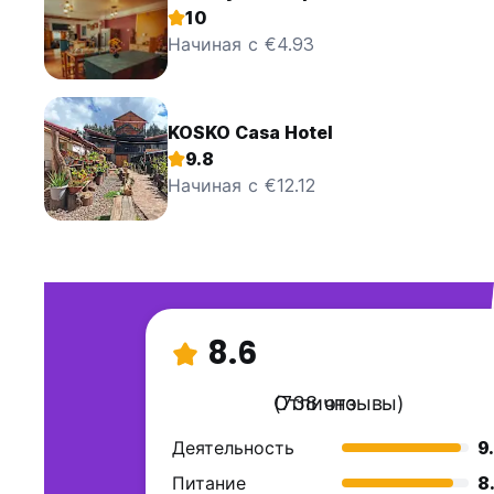
10
Начиная с €4.93
KOSKO Casa Hotel
9.8
Начиная с €12.12
8.6
Отлично
(738 отзывы)
Деятельность
9
Питание
8