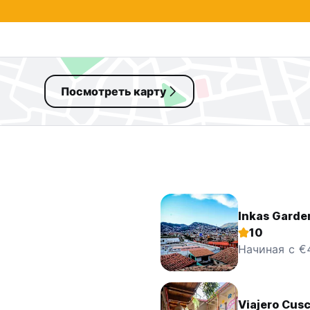
Посмотреть карту
Inkas Garde
10
Начиная с €
Viajero Cusc