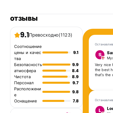
отзывы
9.1
Превосходно
(1123)
Останавлив
Соотношение
цены и качес
9.1
Sa
S
Муж
тва
Безопасность
9.9
Very nice 
the best 
атмосфера
8.4
that’s the
Чистота
8.9
Персонал
9.7
Расположени
9.8
е
Останавлив
Оснащение
7.8
Lo
L