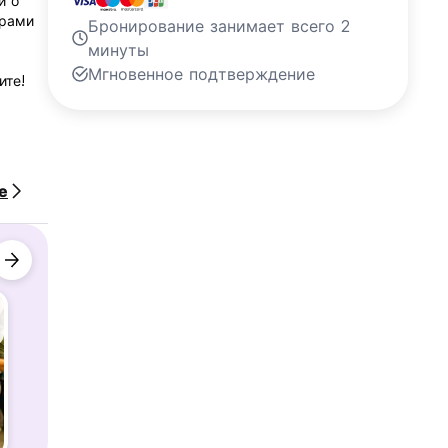
и о
урами
Бронирование занимает всего 2
минуты
Мгновенное подтверждение
ите!
мас.
е