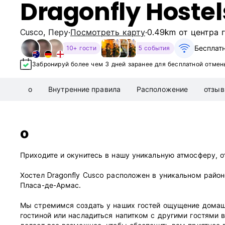
Dragonfly Hoste
Cusco
,
Перу
Посмотреть карту
0.49km от центра 
Бесплат
10+ гости
5 события
Забронируй более чем 3 дней заранее для бесплатной отмен
о
Внутренние правила
Расположение
отзы
о
Приходите и окунитесь в нашу уникальную атмосферу, о
Хостел Dragonfly Cusco расположен в уникальном район
Пласа-де-Армас.
Мы стремимся создать у наших гостей ощущение домашн
гостиной или насладиться напитком с другими гостями