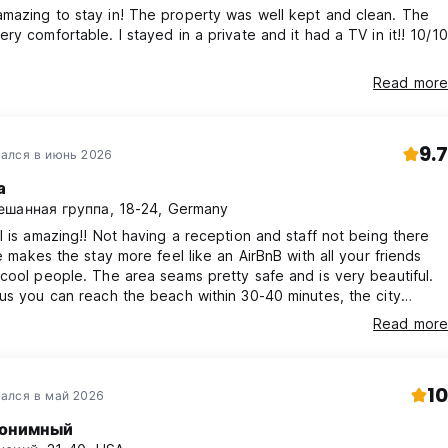
mazing to stay in! The property was well kept and clean. The
онирование, если Хостел становится недоступным по причина
ry comfortable. I stayed in a private and it had a TV in it!! 10/10
H Barcelona Gràcia выплатит Клиенту полный возврат любых сб
ием тех, которые выплачиваются Hostelworld, как депозит за
Read more
ить Бронирование, если платежные реквизиты, предоставленн
авить альтернативные действительные данные.
9.7
ался в июнь 2026
изацию вашей кредитной карты. Если она не сработает, с го
a
карты. Если гость не ответит в течение 48 часов, администра
шанная группа, 18-24, Germany
 original language)
l is amazing!! Not having a reception and staff not being there
me makes the stay more feel like an AirBnB with all your friends
cool people. The area seams pretty safe and is very beautiful.
us you can reach the beach within 30-40 minutes, the city
about 20 minutes (metro). I would recommend it very much 😋
Read more
10
ался в май 2026
онимный