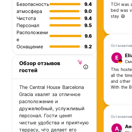
Безопасность
9.4
TCH was a
TCH Barcelona Gràcia может в любое время отменить Бр
bed was ve
атмосфера
9.0
зависящим от TCH Barcelona Gràcia, и в этом случае TC
stay 😄
Чистота
9.4
любых уплаченных сборов за бронирование, за исключен
бронирование.
Персонал
9.5
Расположени
9.6
ТКП Barcelona Gràcia имеет право в любое время отмен
е
Клиентом, недействительны и Клиент не может предост
Останавлив
Оснащение
9.2
Администрация может запросить предварительную автор
Eli
E
свяжутся и попросят обновить данные его/ее кредитной 
Сме
Обзор отзывов
имеет право отменить бронирование. (Auto-translated from
This hoste
гостей
all the ti
and other 
The Central House Barcelona
With the B
center in 
Gracia хвалят за отличное
расположение и
дружелюбный, услужливый
персонал. Гости ценят
Останавлив
чистые удобства и приятную
Ан
А
террасу, что делает его