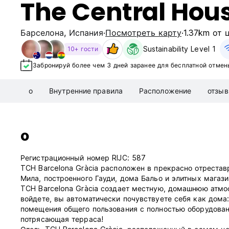
The Central Hou
Барселона
,
Испания
Посмотреть карту
1.37km от 
Sustainability Level 1
10+ гости
Забронируй более чем 3 дней заранее для бесплатной отмен
о
Внутренние правила
Расположение
отзы
о
Регистрационный номер RIJC: 587
TCH Barcelona Gràcia расположен в прекрасно отрестав
Мила, построенного Гауди, дома Бальо и элитных магази
TCH Barcelona Gràcia создает местную, домашнюю атмо
войдете, вы автоматически почувствуете себя как дома:
помещения общего пользования с полностью оборудованн
потрясающая терраса!