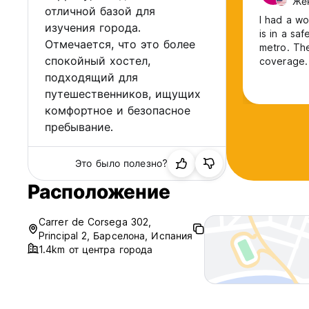
Жен
отличной базой для
I had a wo
изучения города.
is in a sa
Отмечается, что это более
metro. The
спокойный хостел,
coverage.
respectful
подходящий для
kept clean
путешественников, ищущих
комфортное и безопасное
пребывание.
Это было полезно?
Расположение
Carrer de Corsega 302,
Principal 2, Барселона, Испания
1.4km от центра города