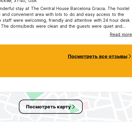
ский, 31-40, USA
nderful stay at The Central House Barcelona Gracia. The hostel
fe and convenient area with lots to do and easy access to the
 staff were welcoming, friendly and attentive with 24 hour desk
 The dorms/beds were clean and the guests were quiet and
 of house rules. Bathrooms, kitchen and laundry facilities were all
Read more
. Overall vibes were nice and relaxed — it was a perfect stay.
Посмотреть все отзывы
Посмотреть карту