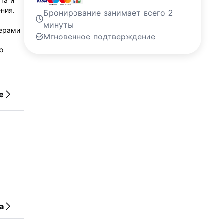
та и
ения.
Бронирование занимает всего 2
минуты
мерами
Мгновенное подтверждение
о
е
дных.
ния
дных.
а