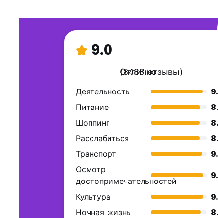
9.0
Отлично
(8488 отзывы)
Деятельность
9
Питание
8
Шоппинг
8
Расслабиться
8
Транспорт
9
Осмотр
9
достопримечательностей
Культура
9
Ночная жизнь
8