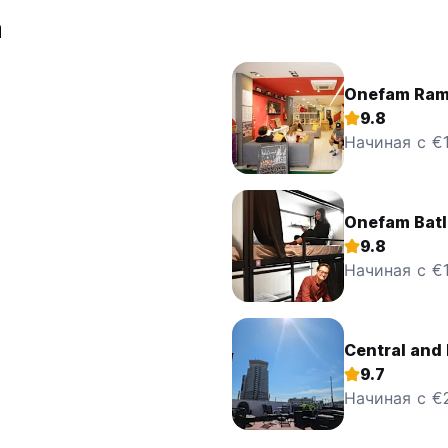
а
Onefam Ram
9.8
Начиная с €
Onefam Batl
9.8
Начиная с €
Central and 
9.7
Начиная с €