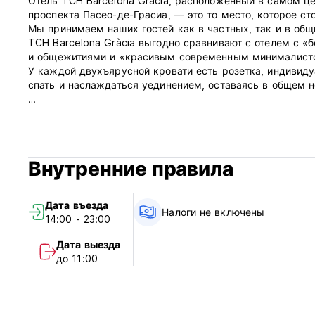
Отель TCH Barcelona Gràcia, расположенный в самом ц
проспекта Пасео-де-Грасиа, — это то место, которое ст
Мы принимаем наших гостей как в частных, так и в общ
TCH Barcelona Gràcia выгодно сравнивают с отелем с
и общежитиями и «красивым современным минималист
У каждой двухъярусной кровати есть розетка, индивид
спать и наслаждаться уединением, оставаясь в общем 
Мы также предлагаем круглосуточную стойку регистрац
Информация о заезде:
Регистрация заезда начинается в 15:00. Стойка регистр
Внутренние правила
При бронировании по правилам бесплатной отмены брони
полная стоимость бронирования. При бронировании без
Дата въезда
бронирования.
Налоги не включены
14:00 - 23:00
Ознакомьтесь с информацией:
Дата выезда
Выезд до 11 утра. Вы можете оставить свой багаж в на
до 11:00
Регистрация заезда начинается в 15:00. Стойка регистр
Туристические налоги не включены.