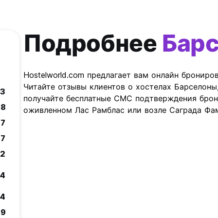
Подробнее
Бар
Hostelworld.com предлагает вам онлайн брониро
Читайте отзывы клиентов о хостелах Барселоны
.3
получайте бесплатные СМС подтверждения брон
.8
оживленном Лас Рамблас или возле Саграда Фа
.7
.7
.2
.4
.4
.9