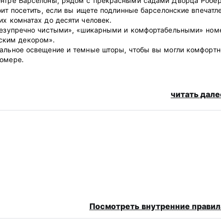
ентре Барселоны, рядом с прекрасными садами Дворца Робер
оит посетить, если вы ищете подлинные барселонские впечатл
их комнатах до десяти человек.
 «безупречно чистыми», «шикарными и комфортабельными» но
ским декором».
уальное освещение и темные шторы, чтобы вы могли комфортн
номере.
ии и да, мы сохраним ваш багаж.
читать дале
ации TCH Barcelona Gràcia работает круглосуточно и без выхо
рования (полностью гибкая) за 3 дня до прибытия взимается
 реферала общая сумма взимается при подтверждении получе
шей бесплатной камере хранения.
ации TCH Barcelona Gràcia работает круглосуточно и без выхо
Посмотреть внутренние правил