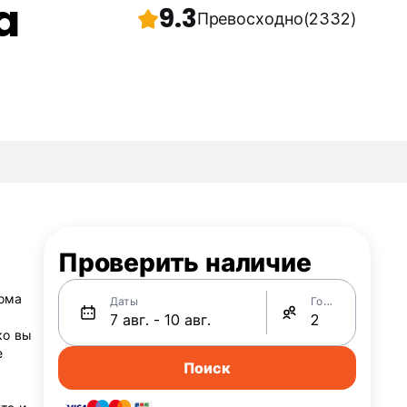
a
9.3
Превосходно
(2332)
Проверить наличие
дома
Даты
Гости
ко вы
е
Поиск