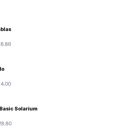
blas
18.86
lo
14.00
Basic Solarium
28.80