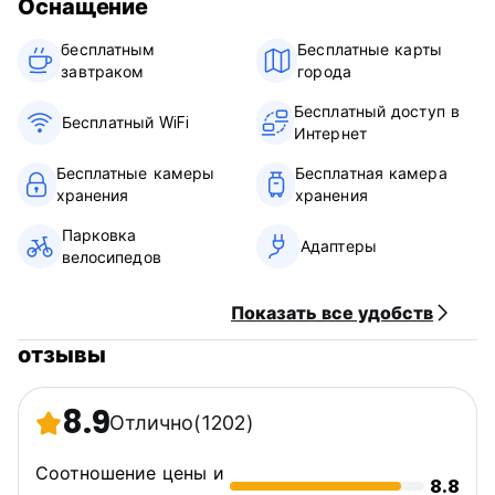
Оснащение
оживленном городе, место для встреч с попутчиками,
место, которое напомнит вам о том, что такое
бесплатным
Бесплатные карты
путешествие. До скорой встречи! (Auto-translated from
завтраком‎
города
original language)
Бесплатный доступ в
Бесплатный WiFi
Интернет
Бесплатные камеры
Бесплатная камера
хранения
хранения
Парковка
Адаптеры
велосипедов
Показать все удобств
отзывы
8.9
Отлично
(1202)
Соотношение цены и
8.8