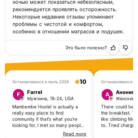
ночью может показаться небезопасным,
рекомендуется проявлять осторожность.
Некоторые недавние отзывы упоминают
проблемы с чистотой и комфортом,
особенно в отношении матрасов и подушек.
Это было полезно?
10
Останавливался в июль 2026
Останавливался в
2026
Farrel
Аноним
F
А
Мужчина, 18-24, USA
Женский, 
Mambembe Hostel is actually a
There could be a
really easy place to find
the breakfast. T
community if that’s what you’re
like climbing Mou
looking for. I met so many people
to. Tried chargin
who couldn’t stop coming back
had already paid 
Read more
and honestly this spot just does