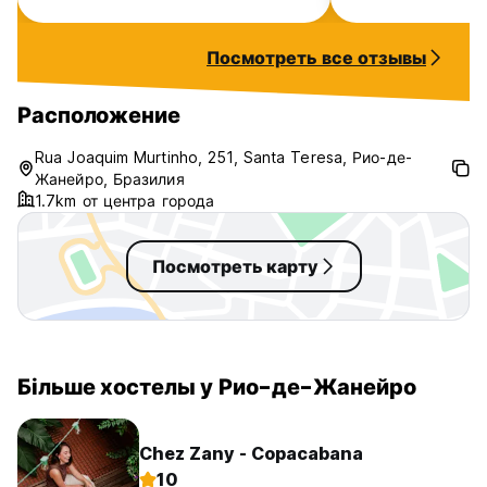
that to you without having to try
too hard at all. You should totally
Посмотреть все отзывы
try it
Расположение
Rua Joaquim Murtinho, 251, Santa Teresa, Рио-де-
Жанейро, Бразилия
1.7km от центра города
Посмотреть карту
Більше хостелы у Рио-де-Жанейро
Chez Zany - Copacabana
10