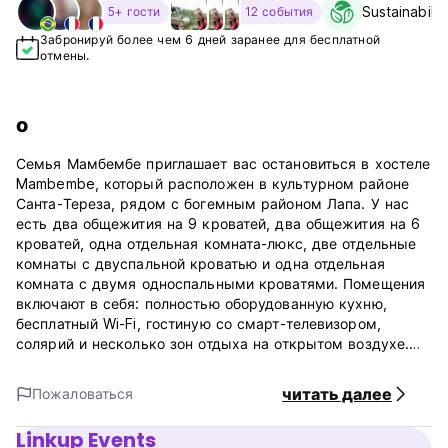
Sustainabilit
5+ гости
12 события
Забронируй более чем 6 дней заранее для бесплатной
отмены.
о
Семья Мамбембе приглашает вас остановиться в хостеле
Mambembe, который расположен в культурном районе
Санта-Тереза, рядом с богемным районом Лапа. У нас
есть два общежития на 9 кроватей, два общежития на 6
кроватей, одна отдельная комната-люкс, две отдельные
комнаты с двуспальной кроватью и одна отдельная
комната с двумя односпальными кроватями. Помещения
включают в себя: полностью оборудованную кухню,
бесплатный Wi-Fi, гостиную со смарт-телевизором,
солярий и несколько зон отдыха на открытом воздухе.
Наши матрасы (200 x 90 см) и шторы на каждой кровати
в общежитии обеспечат вам спокойный и хороший ночной
читать далее
Пожаловаться
сон. Также имеются индивидуальные розетки, лампы для
чтения, шкафчики и потолочные вентиляторы.
Linkup Events