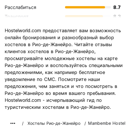
Расслабиться
8.7
Транспорт
8.3
Осмотр
9.3
Hostelworld.com предоставляет вам возможность
достопримечательностей
онлайн бронирования и разнообразный выбор
Культура
8.9
хостелов в Рио-де-Жанейро. Читайте отзывы
Ночная жизнь
клиентов хостелов в Рио-де-Жанейро,
9.0
просматривайте молодежные хостелы на карте
Соотношение цены и
7.5
Рио-де-Жанейро и воспользуйтесь специальными
качества
предложениями, как например бесплатное
уведомление по СМС. Посмотрите наши
предложения, чем заняться и что посмотреть в
Рио-де-Жанейро во время вашего пребывания.
Hostelworld.com - исчерпывающий гид по
туристическим хостелам в Рио-де-Жанейро.
Хостелы Рио-де-Жанейро
Mambembe Hostel