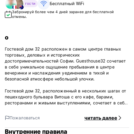
Бесплатный WiFi
гости
Забронируй более чем 4 дней заранее для бесплатной
отмены.
о
Гостевой дом 32 расположен в самом центре главных
торговых, деловых и исторических
достопримечательностей Софии. Guesthouse32 сочетает
в себе уникальное ощущение пребывания в центре
вечеринки и наслаждения уединением в тихой и
безопасной атмосфере небольшой улочки.
Гостевой дом 32, расположенный в нескольких шагах от
пешеходного бульвара Витоша с его кафе, барами,
ресторанами и живыми выступлениями, сочетает в себе
уникальное ощущение пребывания в центре вечеринки и
наслаждения уединением в тихой и безопасной
читать далее
Пожаловаться
атмосфере небольшого дворика. улица. Все основные
достопримечательности Софии находятся в нескольких
Внутренние правила
минутах ходьбы: бульвар Витоша (50 м), Национальный