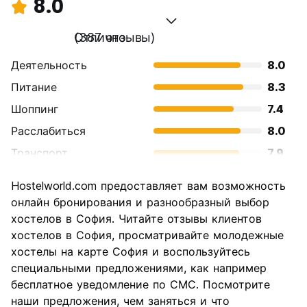
8.0
Отлично
(387 отзывы)
Деятельность
8.0
Питание
8.3
Шоппинг
7.4
Расслабиться
8.0
Транспорт
7.9
Осмотр
7.9
Hostelworld.com предоставляет вам возможность
достопримечательностей
онлайн бронирования и разнообразный выбор
Культура
8.0
хостелов в София. Читайте отзывы клиентов
Ночная жизнь
хостелов в София, просматривайте молодежные
7.6
хостелы на карте София и воспользуйтесь
Соотношение цены и
9.0
специальными предложениями, как например
качества
бесплатное уведомление по СМС. Посмотрите
наши предложения, чем заняться и что