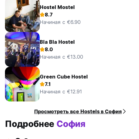
Hostel Mostel
8.7
Начиная с €6.90
Bla Bla Hostel
8.0
Начиная с €13.00
Green Cube Hostel
7.1
Начиная с €12.91
Просмотреть все Hostels в София
Подробнее
София