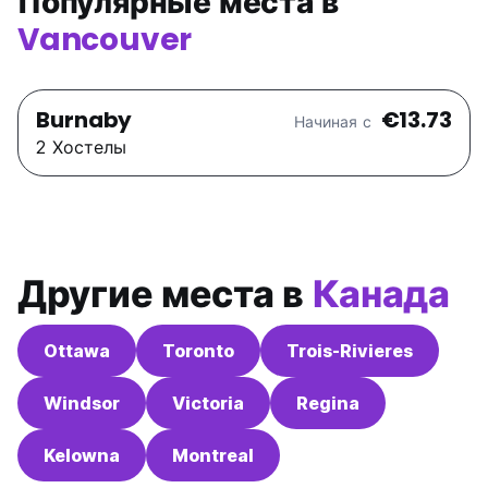
Популярные места в
Vancouver
Burnaby
€13.73
Начиная с
2 Хостелы
Другие места в
Канада
Ottawa
Toronto
Trois-Rivieres
Windsor
Victoria
Regina
Kelowna
Montreal