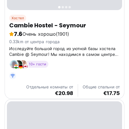
Хостел
Cambie Hostel - Seymour
7.6
Очень хорошо
(1901)
0.33km от центра города
Исследуйте большой город из уютной базы хостела
Cambie @ Seymour! Мы находимся в самом центре
Ванкувера, недалеко от всех
10+ гости
достопримечательностей, ресторанов, транспортных
центров и ночных клубов.
Отдельные комнаты от
Общие спальни от
€20.98
€17.75