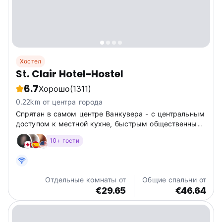
Хостел
St. Clair Hotel-Hostel
6.7
Хорошо
(1311)
0.22km от центра города
Спрятан в самом центре Ванкувера - с центральным
доступом к местной кухне, быстрым общественным
транспортом, магазинами и развлечениями. В
10+ гости
нескольких минутах ходьбы от Гранвилля, Гастауна
и набережной.
Отдельные комнаты от
Общие спальни от
€29.65
€46.64