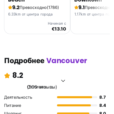
9.2
9.1
Превосходно
(1786)
Превосходно
6.33km от центра города
1.17km от центра гор
Начиная с
€13.10
Подробнее
Vancouver
8.2
Отлично
(506 отзывы)
Деятельность
8.7
Питание
8.4
Шоппинг
8.0