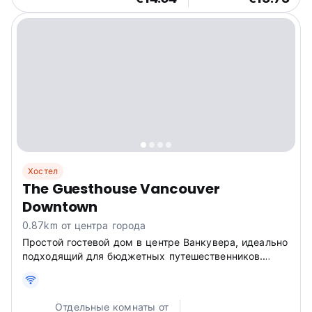
Хостел
The Guesthouse Vancouver
Downtown
0.87km от центра города
Простой гостевой дом в центре Ванкувера, идеально
подходящий для бюджетных путешественников.
Номера, где разрешено проживание с домашними
животными, и общая мини-кухня делают его
идеальным для самостоятельных путешествий.
Отдельные комнаты от
(Auto-translated from original language)