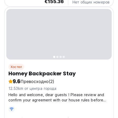
€155.36
Нет общих номеров
Хостел
Homey Backpacker Stay
9.6
Превосходно
(2)
12.53km от центра города
Hello and welcome, dear guests ! Please review and
confirm your agreement with our house rules before
booking. Thank you! • Cancellation policy: 72 hours
prior to arrival. In case of late cancellation or no-show,
the first night of your stay will be charged....