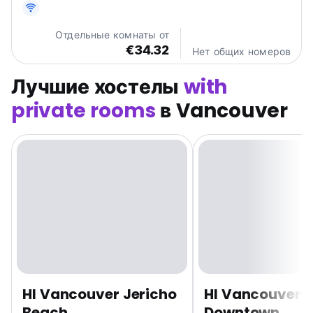
гостевая кухня, беспроводной доступ в Интернет...
Отдельные комнаты от
€34.32
Нет общих номеров
Лучшие хостелы
with
private rooms
в Vancouver
HI Vancouver Jericho
HI Vancouver
Beach
Downtown