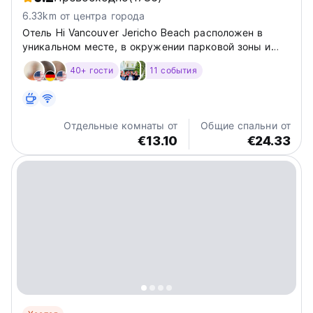
6.33km от центра города
Отель Hi Vancouver Jericho Beach расположен в
уникальном месте, в окружении парковой зоны и
песчаных пляжей, с видом на центр Ванкувера, парк
40+ гости
11 события
Стэнли и горы Норт-Шор. Гости могут заняться
активным отдыхом, например, покататься на
велосипеде и покататься на...
Отдельные комнаты от
Общие спальни от
€13.10
€24.33