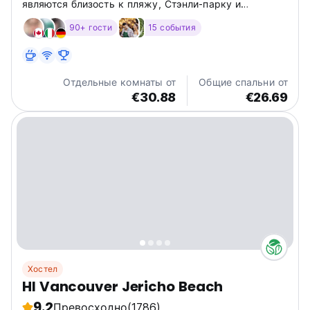
являются близость к пляжу, Стэнли-парку и
английскому заливу, полностью оборудованная
90+ гости
15 события
кухня, уютные номера, гостиная, места для
совместной работы, игровая комната, кухня и патио,
а также бесплатный Wi-Fi.
Отдельные комнаты от
Общие спальни от
€30.88
€26.69
Хостел
HI Vancouver Jericho Beach
9.2
Превосходно
(1786)