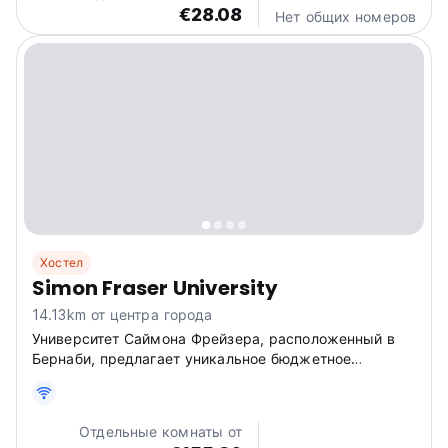
€28.08
Нет общих номеров
Хостел
Simon Fraser University
14.13km от центра города
Университет Саймона Фрейзера, расположенный в
Бернаби, предлагает уникальное бюджетное
проживание в кампусе. Отличная альтернатива
хостелу для изучения природы и академической
жизни Канады. (Auto-translated from original
Отдельные комнаты от
language)