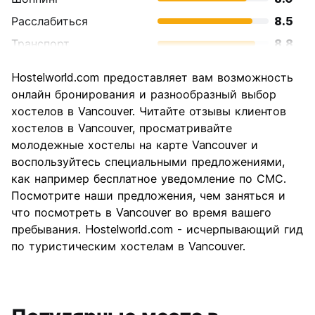
Расслабиться
8.5
Транспорт
8.8
Осмотр
8.6
Hostelworld.com предоставляет вам возможность
достопримечательностей
онлайн бронирования и разнообразный выбор
Культура
8.0
хостелов в Vancouver. Читайте отзывы клиентов
Ночная жизнь
хостелов в Vancouver, просматривайте
8.0
молодежные хостелы на карте Vancouver и
Соотношение цены и
7.1
воспользуйтесь специальными предложениями,
качества
как например бесплатное уведомление по СМС.
Посмотрите наши предложения, чем заняться и
что посмотреть в Vancouver во время вашего
пребывания. Hostelworld.com - исчерпывающий гид
по туристическим хостелам в Vancouver.