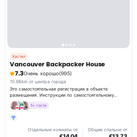
Хостел
Vancouver Backpacker House
7.3
Очень хорошо
(995)
10.98km от центра города
Это самостоятельная регистрация в объекте
размещения. Инструкции по самостоятельному
заселению будут отправлены вам после оплаты и
5+ гости
предоставления удостоверения личности.
Отдельные комнаты от
Общие спальни от
€14.04
€13.73