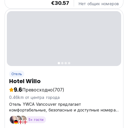
€30.57
hostel provides clean, affordable and secure rooms
Нет общих номеров
at...
Отель
Hotel Willo
9.6
Превосходно
(707)
0.46km от центра города
Отель YWCA Vancouver предлагает
комфортабельные, безопасные и доступные номера
на любой бюджет, расположенные рядом с
5+ гости
достопримечательностями и оснащенные такими
удобствами, как кондиционер, мини-холодильник,