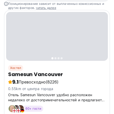
Позиционирование зависит от выплаченных комиссионных и
других факторов.
читать далее
Хостел
Samesun Vancouver
9.1
Превосходно
(8226)
0.55km от центра города
Отель Samesun Vancouver удобно расположен
недалеко от достопримечательностей и предлагает
удобные общие кровати с личными удобствами и
60+ гости
недавно отремонтированные ванные комнаты. Здесь