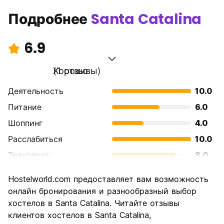
Подробнее
Santa Catalina
6.9
Хорошо
(1 отзывы)
Деятельность
10.0
Питание
6.0
Шоппинг
4.0
Расслабиться
10.0
Транспорт
8.0
Осмотр
4.0
Hostelworld.com предоставляет вам возможность
достопримечательностей
онлайн бронирования и разнообразный выбор
Культура
8.0
хостелов в Santa Catalina. Читайте отзывы
Ночная жизнь
клиентов хостелов в Santa Catalina,
6.0