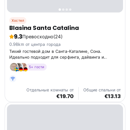
Хостел
Blasina Santa Catalina
9.3
Превосходно
(24)
0.98km от центра города
Тихий гостевой дом в Санта-Каталине, Сона.
Идеально подходит для серфинга, дайвинга и
поездок на природу. Откройте для себя нетронутую
5+ гости
красоту Панамы рядом с этим очаровательным
гостевым домом. (Auto-translated from original
language)
Отдельные комнаты от
Общие спальни от
€19.70
€13.13