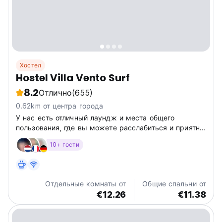
Хостел
Hostel Villa Vento Surf
8.2
Отлично
(655)
0.62km от центра города
У нас есть отличный лаундж и места общего
пользования, где вы можете расслабиться и приятно
провести время, послушать музыку, почитать книгу,
10+ гости
насладиться природой или просто расслабиться и
насладиться пивом за 1 доллар из нашего бара (да,
мама) после поездки...
Отдельные комнаты от
Общие спальни от
€12.26
€11.38