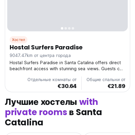
Хостел
Hostal Surfers Paradise
9047.47km от центра города
Hostal Surfers Paradise in Santa Catalina offers direct
beachfront access with stunning sea views. Guests can
relax on the sun terrace or enjoy the lush garden.
Отдельные комнаты от
Общие спальни от
Estero is a 3-minute walk away, and Santa Catalina
€30.64
€21.89
Beach lies 2 km from the property. Scuba diving...
Лучшие хостелы
with
private rooms
в Santa
Catalina