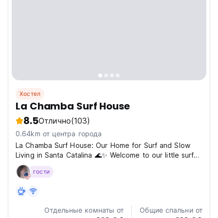
Хостел
La Chamba Surf House
8.5
Отлично
(103)
0.64km от центра города
La Chamba Surf House: Our Home for Surf and Slow
Living in Santa Catalina 🌊✨ Welcome to our little surf
house in the heart of Santa Catalina, Panama. We’re
гости
based in a peaceful beach town known for its
consistent waves, warm community, and raw natural
beauty....
Отдельные комнаты от
Общие спальни от