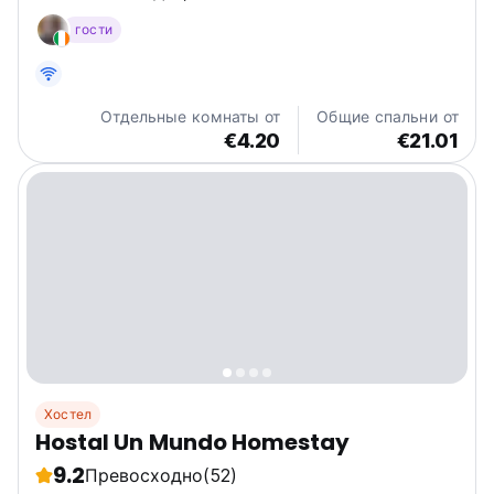
Catalina, идеальный домик на берегу океана в самом
гости
сердце Санта-Каталины, где приключения
встречаются с релаксацией. Расположенный прямо
напротив Ла-Пунта, самого...
Отдельные комнаты от
Общие спальни от
€4.20
€21.01
Хостел
Hostal Un Mundo Homestay
9.2
Превосходно
(52)