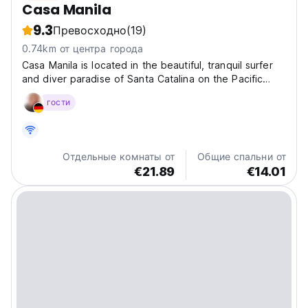
Casa Manila
9.3
Превосходно
(19)
0.74km от центра города
Casa Manila is located in the beautiful, tranquil surfer
and diver paradise of Santa Catalina on the Pacific
coast of Panama. All of our small cabanas have their
гости
own terrace, offering breath-taking views of the Pacific
Ocean. The hostel is centrally located,...
Отдельные комнаты от
Общие спальни от
€21.89
€14.01