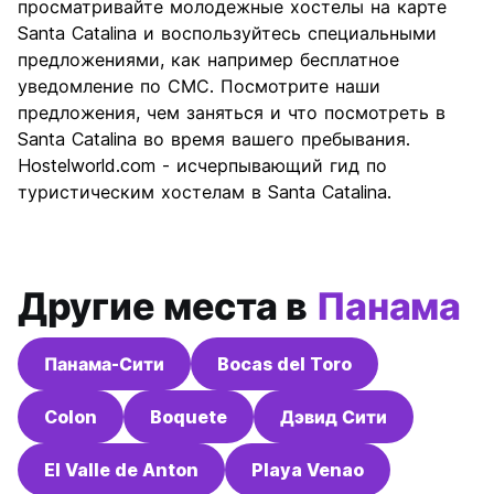
просматривайте молодежные хостелы на карте
Соотношение цены и
6.0
Santa Catalina и воспользуйтесь специальными
качества
предложениями, как например бесплатное
уведомление по СМС. Посмотрите наши
предложения, чем заняться и что посмотреть в
Santa Catalina во время вашего пребывания.
Hostelworld.com - исчерпывающий гид по
туристическим хостелам в Santa Catalina.
Другие места в
Панама
Панама-Сити
Bocas del Toro
Colon
Boquete
Дэвид Сити
El Valle de Anton
Playa Venao