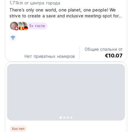
1.71km от центра города
There’s only one world, one planet, one people! We
strive to create a save and inclusive meeting-spot for
young and young at heart people from all over the
5+ гости
world, to encourage intercultural ideas exchange and
international personal connections. Currently,...
Общие спальни от
€10.07
Нет приватных номеров
Хостел