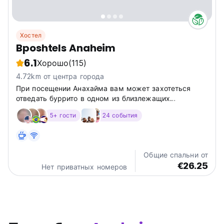
Хостел
Bposhtels Anaheim
6.1
Хорошо
(115)
4.72km от центра города
При посещении Анахайма вам может захотеться
отведать буррито в одном из близлежащих
ресторанов, например в Steakhouse 55, Tortilla Jo's
5+ гости
24 события
или Mi Casa Mexicana.
Общие спальни от
€26.25
Нет приватных номеров