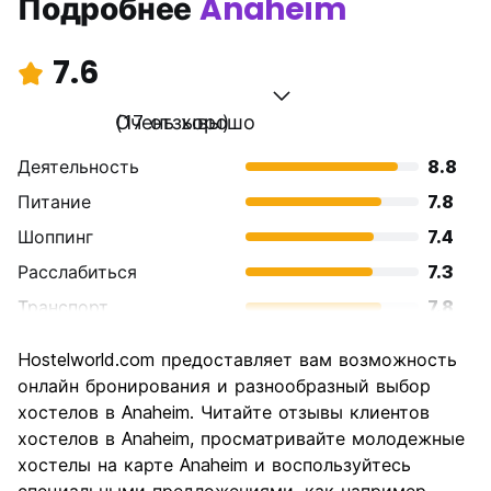
Подробнее
Anaheim
7.6
Очень хорошо
(17 отзывы)
Деятельность
8.8
Питание
7.8
Шоппинг
7.4
Расслабиться
7.3
Транспорт
7.8
Осмотр
7.5
Hostelworld.com предоставляет вам возможность
достопримечательностей
онлайн бронирования и разнообразный выбор
Культура
7.2
хостелов в Anaheim. Читайте отзывы клиентов
Ночная жизнь
хостелов в Anaheim, просматривайте молодежные
6.9
хостелы на карте Anaheim и воспользуйтесь
Соотношение цены и
7.8