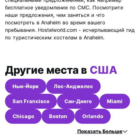
специальными предложениями, как например
качества
бесплатное уведомление по СМС. Посмотрите
наши предложения, чем заняться и что
посмотреть в Anaheim во время вашего
пребывания. Hostelworld.com - исчерпывающий гид
по туристическим хостелам в Anaheim.
Другие места в
США
Нью-Йорк
Лос-Анджелес
San Francisco
Сан-Диего
Miami
Chicago
Boston
Orlando
Показать Больше