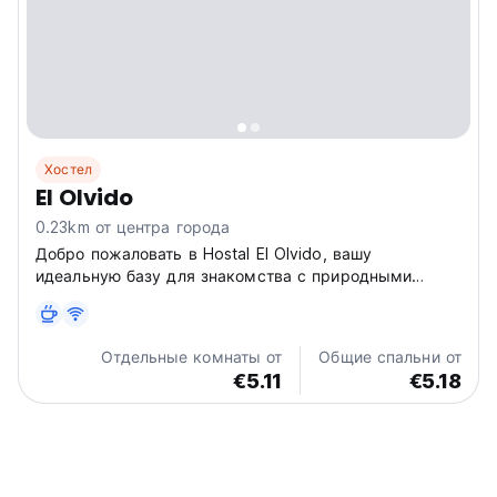
Хостел
El Olvido
0.23km от центра города
Добро пожаловать в Hostal El Olvido, вашу
идеальную базу для знакомства с природными
чудесами Тороторо! Расположенный в самом сердце
города, наш хостел — идеальный выбор для
бэкпекеров и любителей приключений, стремящихся
Отдельные комнаты от
Общие спальни от
исследовать древние следы динозавров,...
€5.11
€5.18