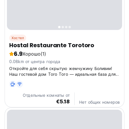
Хостел
Hostal Restaurante Torotoro
6.9
Хорошо
(1)
0.08km от центра города
Откройте для себя скрытую жемчужину Боливии!
Наш гостевой дом Toro Toro — идеальная база для
изучения ландшафтов и культуры. Расслабьтесь и
попробуйте местные блюда в нашем ресторане.
(Auto-translated from original language)
Отдельные комнаты от
€5.18
Нет общих номеров