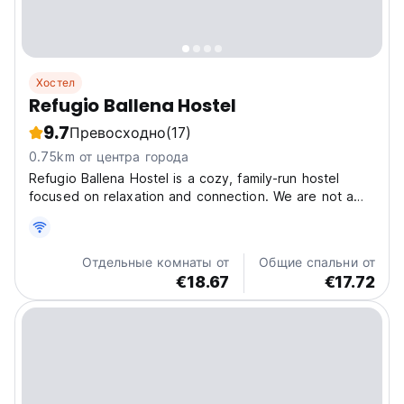
Хостел
Refugio Ballena Hostel
9.7
Превосходно
(17)
0.75km от центра города
Refugio Ballena Hostel is a cozy, family-run hostel
focused on relaxation and connection. We are not a
party hostel — this is the perfect place to unwind,
share experiences, and enjoy a peaceful stay. We
offer comfortable common areas to relax and a fully...
Отдельные комнаты от
Общие спальни от
€18.67
€17.72