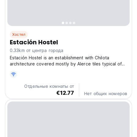
Хостел
Estación Hostel
0.33km от центра города
Estación Hostel is an establishment with Chilota
architecture covered mostly by Alerce tiles typical of
the area, located on the waterfront of the city of
Castro, two minutes walk from the center and one
kilometre from the San Francisco de Castro Church
Отдельные комнаты от
which...
€12.77
Нет общих номеров