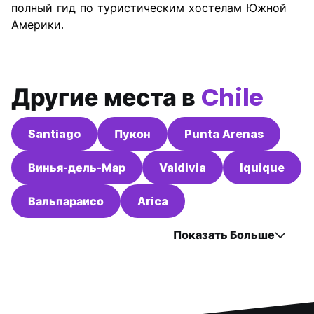
полный гид по туристическим хостелам Южной
Америки.
Другие места в
Chile
Santiago
Пукон
Punta Arenas
Винья-дель-Мар
Valdivia
Iquique
Вальпараисо
Arica
Показать Больше