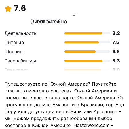
7.6
Очень хорошо
(13 отзывы)
Деятельность
8.2
Питание
7.5
Шоппинг
6.8
Расслабиться
8.3
Транспорт
8.0
Осмотр
8.5
Путешествуете по Южной Америке? Почитайте
достопримечательностей
отзывы клиентов о хостелах Южной Америки и
Культура
7.8
посмотрите хостелы на карте Южной Америки. От
Ночная жизнь
прогулок по долине Амазонки в Бразилии, гор Анд
5.1
Перу или дегустации вин в Чили или Аргентине -
Соотношение цены и
8.0
мы можем предложить разнообразный выбор
качества
хостелов в Южной Америке. Hostelworld.com -