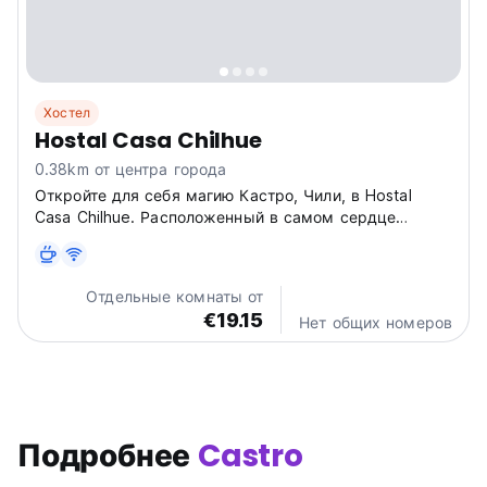
Хостел
Hostal Casa Chilhue
0.38km от центра города
Откройте для себя магию Кастро, Чили, в Hostal
Casa Chilhue. Расположенный в самом сердце
города, это идеальное место для изучения палафитос
и местных рынков. (Auto-translated from original
language)
Отдельные комнаты от
€19.15
Нет общих номеров
Подробнее
Castro