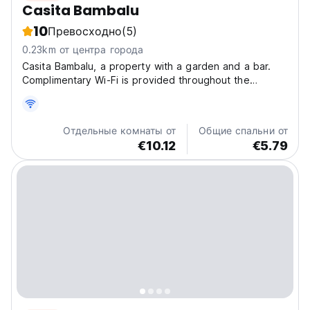
Casita Bambalu
10
Превосходно
(5)
0.23km от центра города
Casita Bambalu, a property with a garden and a bar.
Complimentary Wi-Fi is provided throughout the
property and private parking is available on site.
Located in Santa Marta, 500 metres from Taganga
Beach, 500 metres from Playa de Taganga, as well as
Отдельные комнаты от
Общие спальни от
1.1 km...
€10.12
€5.79