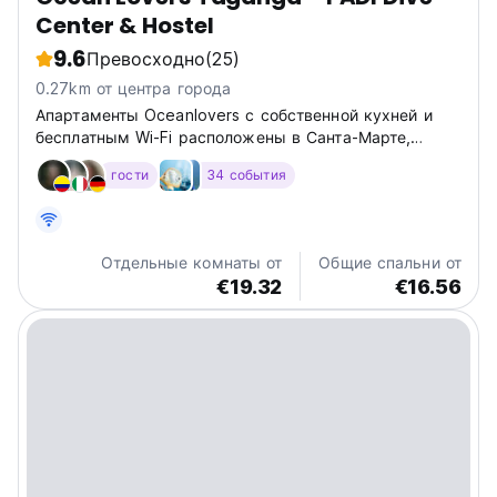
Center & Hostel
9.6
Превосходно
(25)
0.27km от центра города
Апартаменты Oceanlovers с собственной кухней и
бесплатным Wi-Fi расположены в Санта-Марте,
Колумбия, в 20 метрах от пляжа Таганга. Также
гости
34 события
имеются принадлежности для барбекю.
Отдельные комнаты от
Общие спальни от
€19.32
€16.56