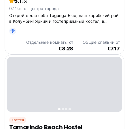
5.1
(3)
0.11km от центра города
Откройте для себя Taganga Blue, ваш карибский рай
в Колумбии! Яркий и гостеприимный хостел, в
нескольких шагах от пляжей и ночной жизни Таганги.
Идеально подходит для туристов! (Auto-translated
from original language)
Отдельные комнаты от
Общие спальни от
€8.28
€7.17
Хостел
Tamarindo Beach Hostel