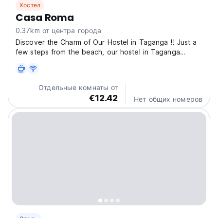
Хостел
Casa Roma
0.37km от центра города
Discover the Charm of Our Hostel in Taganga !! Just a
few steps from the beach, our hostel in Taganga
invites you to experience a unique escape on the
Caribbean coast. Enjoy a natural paradise with all the
amenities and thoughtful details designed to make...
Отдельные комнаты от
€12.42
Нет общих номеров