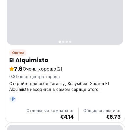
Хостел
El Alquimista
7.6
Очень хорошо
(2)
0.31km от центра города
Откройте для себя Тагангу, Колумбия! Хостел El
Alquimista находится в самом сердце этого
оживленного пляжного города. Идеальное место для
знакомства с побережьем и общения. (Auto-
translated from original language)
Отдельные комнаты от
Общие спальни от
€4.14
€6.73