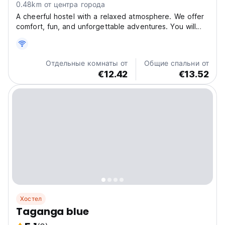
0.48km от центра города
A cheerful hostel with a relaxed atmosphere. We offer
comfort, fun, and unforgettable adventures. You will
find at the property a big a deep pool, shared kitchen,
large social areas, bar, hammock areas, table games
and integration with many people from different...
Отдельные комнаты от
Общие спальни от
€12.42
€13.52
Хостел
Taganga blue