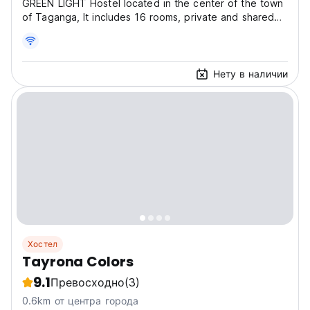
GREEN LIGHT Hostel located in the center of the town
of Taganga, It includes 16 rooms, private and shared
dormitories (max. 7 people) with private bathroom, In
addition, we have a terrace and beautiful outdoor pool
overlooking the sea, town and Mountains...
Нету в наличии
Хостел
Tayrona Colors
9.1
Превосходно
(3)
0.6km от центра города