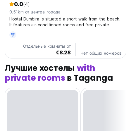
0.0
(4)
0.51km от центра города
Hostal Dumbira is situated a short walk from the beach.
It features air-conditioned rooms and free private
parking. Guests can enjoy lovely meals in our
restaurant. Our reception is open 24 hours. Free WiFi is
available here with us. Hostal Dumbira is located...
Отдельные комнаты от
€8.28
Нет общих номеров
Лучшие хостелы
with
private rooms
в Taganga