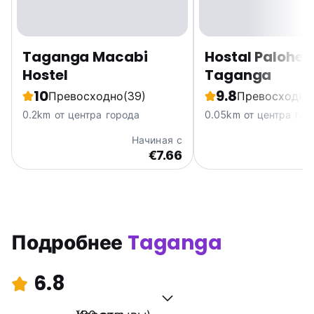
Taganga Macabi
Hostal Palohe
Hostel
Taganga
10
9.8
Превосходно
(39)
Превосходно
0.2km от центра города
0.05km от центра гор
Начиная с
€7.66
Подробнее
Taganga
6.8