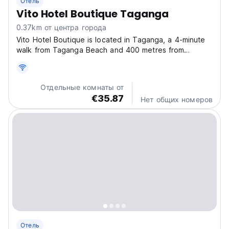
Отель
Vito Hotel Boutique Taganga
0.37km от центра города
Vito Hotel Boutique is located in Taganga, a 4-minute
walk from Taganga Beach and 400 metres from
Taganga Beach. It offers accommodation with a garden
and free Wi-Fi throughout the property, as well as free
private parking. The accommodation is a 16-minute...
Отдельные комнаты от
€35.87
Нет общих номеров
Отель