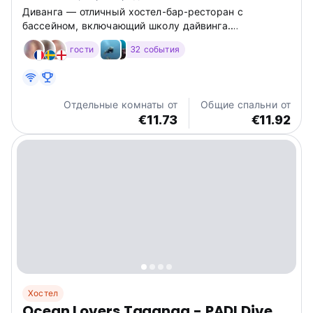
Диванга — отличный хостел-бар-ресторан с
бассейном, включающий школу дайвинга.
Забронируйте курс с нашими преподавателями на
гости
32 события
английском, испанском или французском языке на
Hostelworld!
Отдельные комнаты от
Общие спальни от
€11.73
€11.92
Хостел
Ocean Lovers Taganga - PADI Dive