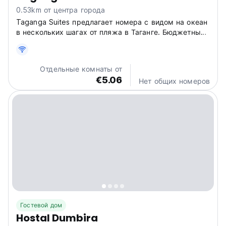
0.53km от центра города
Taganga Suites предлагает номера с видом на океан
в нескольких шагах от пляжа в Таганге. Бюджетный
гостевой дом с общей кухней, местными
морепродуктами и магазинами для дайвинга. (Auto-
translated from original language)
Отдельные комнаты от
€5.06
Нет общих номеров
Гостевой дом
Hostal Dumbira