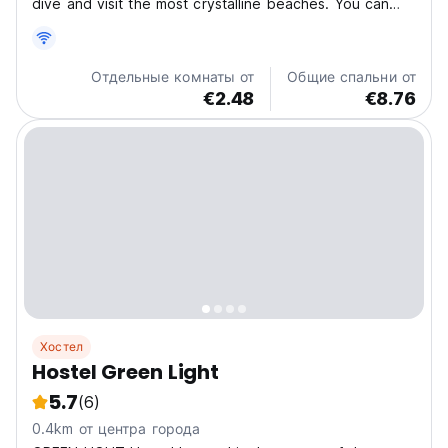
dive and visit the most crystalline beaches. You can
access them by walking up the mountain towards Playa
Grande or by taking a boat in Tagaga Bay. If you want
to visit Santa Marta, Rodadero or the beaches...
Отдельные комнаты от
Общие спальни от
€2.48
€8.76
Хостел
Hostel Green Light
5.7
(6)
0.4km от центра города