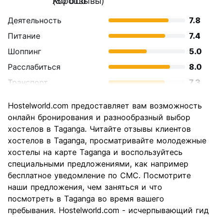
Хорошо
(80 отзывы)
Деятельность
7.8
Питание
7.4
Шоппинг
5.0
Расслабиться
8.0
Транспорт
7.3
Осмотр
6.1
Hostelworld.com предоставляет вам возможность
достопримечательностей
онлайн бронирования и разнообразный выбор
Культура
5.5
хостелов в Taganga. Читайте отзывы клиентов
Ночная жизнь
хостелов в Taganga, просматривайте молодежные
7.3
хостелы на карте Taganga и воспользуйтесь
Соотношение цены и
7.0
специальными предложениями, как например
качества
бесплатное уведомление по СМС. Посмотрите
наши предложения, чем заняться и что
посмотреть в Taganga во время вашего
пребывания. Hostelworld.com - исчерпывающий гид