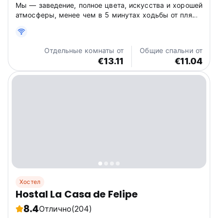
Мы — заведение, полное цвета, искусства и хорошей
атмосферы, менее чем в 5 минутах ходьбы от пляжа
Таганга. У нас есть бассейн, гигантский гамак на
катамаране Майя, бар, ресторан и потрясающий вид
на море и залив.
Отдельные комнаты от
Общие спальни от
€13.11
€11.04
Хостел
Hostal La Casa de Felipe
8.4
Отлично
(204)