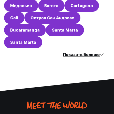
Медельин
Богота
Cartagena
Cali
Остров Сан Андреас
Bucaramanga
Santa Marta
Santa Marta
Показать Больше