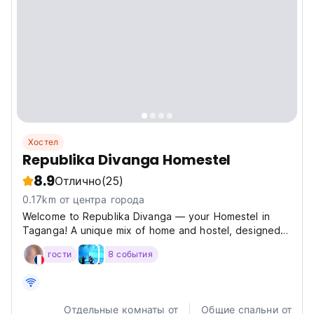
Хостел
Republika Divanga Homestel
8.9
Отлично
(25)
0.17km от центра города
Welcome to Republika Divanga — your Homestel in
Taganga! A unique mix of home and hostel, designed
for travelers who want to feel comfortable, stay
гости
8 события
connected, and enjoy the social vibe. Whether you’re
here for a few nights or a few months, enjoy
decreasing...
Отдельные комнаты от
Общие спальни от