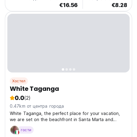
€16.56
€8.28
Хостел
White Taganga
0.0
(2)
0.47km от центра города
White Taganga, the perfect place for your vacation,
we are set on the beachfront in Santa Marta and
boasting a garden, it is a very quiet and cozy place
гости
you can enjoy a very nice and pleasant place at a very