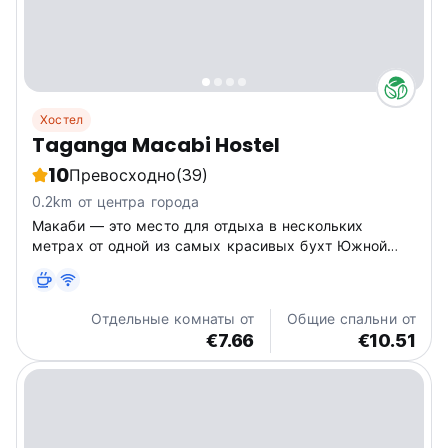
Хостел
Taganga Macabi Hostel
10
Превосходно
(39)
0.2km от центра города
Макаби — это место для отдыха в нескольких
метрах от одной из самых красивых бухт Южной
Америки: Таганги. К услугам гостей сад, общий
лаундж, терраса и бесплатный Wi-Fi на всей
территории.
Отдельные комнаты от
Общие спальни от
€7.66
€10.51