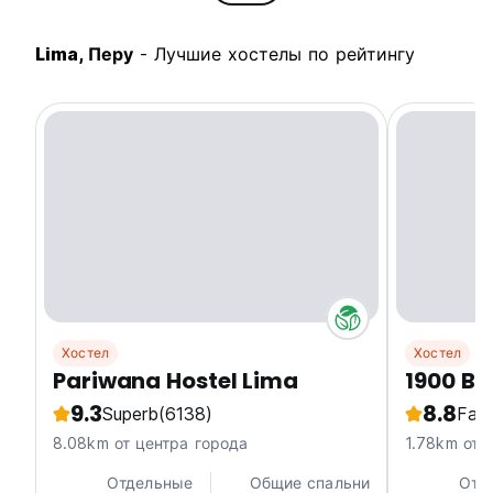
Lima, Перу
- Лучшие хостелы по рейтингу
Хостел
Хостел
Pariwana Hostel Lima
1900 Ba
9.3
8.8
Superb
(6138)
Fabu
8.08km от центра города
1.78km от 
Отдельные
Общие спальни
Отд